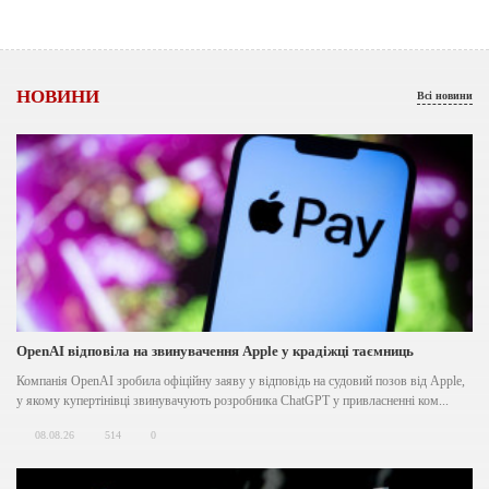
НОВИНИ
Всі новини
OpenAI відповіла на звинувачення Apple у крадіжці таємниць
Компанія OpenAI зробила офіційну заяву у відповідь на судовий позов від Apple,
у якому купертінівці звинувачують розробника ChatGPT у привласненні ком...
08.08.26
514
0