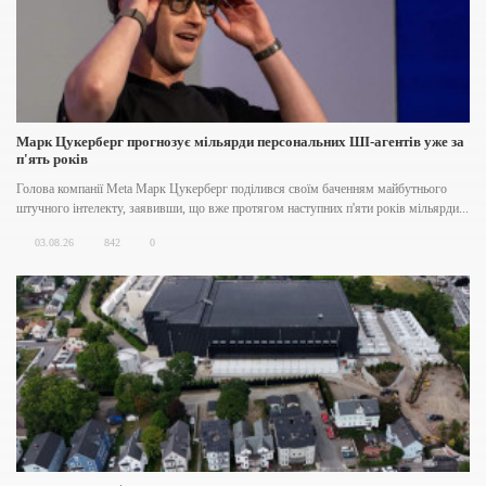
Марк Цукерберг прогнозує мільярди персональних ШІ-агентів уже за
п'ять років
Голова компанії Meta Марк Цукерберг поділився своїм баченням майбутнього
штучного інтелекту, заявивши, що вже протягом наступних п'яти років мільярди...
03.08.26
842
0