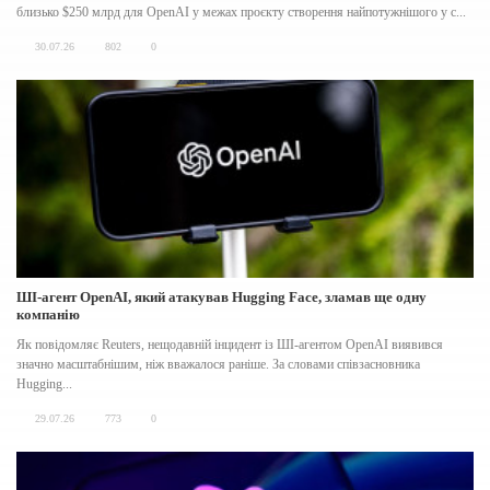
близько $250 млрд для OpenAI у межах проєкту створення найпотужнішого у с...
30.07.26
802
0
ШІ-агент OpenAI, який атакував Hugging Face, зламав ще одну
компанію
Як повідомляє Reuters, нещодавній інцидент із ШІ-агентом OpenAI виявився
значно масштабнішим, ніж вважалося раніше. За словами співзасновника
Hugging...
29.07.26
773
0