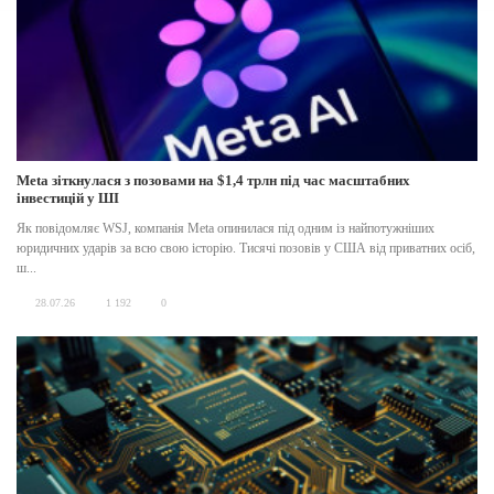
Meta зіткнулася з позовами на $1,4 трлн під час масштабних
інвестицій у ШІ
Як повідомляє WSJ, компанія Meta опинилася під одним із найпотужніших
юридичних ударів за всю свою історію. Тисячі позовів у США від приватних осіб,
ш...
28.07.26
1 192
0