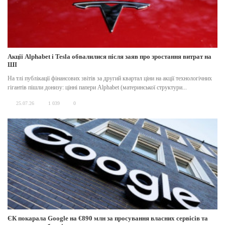
Акції Alphabet і Tesla обвалилися після заяв про зростання витрат на
ШІ
На тлі публікації фінансових звітів за другий квартал ціни на акції технологічних
гігантів пішли донизу: цінні папери Alphabet (материнської структури...
25.07.26
1 039
0
ЄК покарала Google на €890 млн за просування власних сервісів та