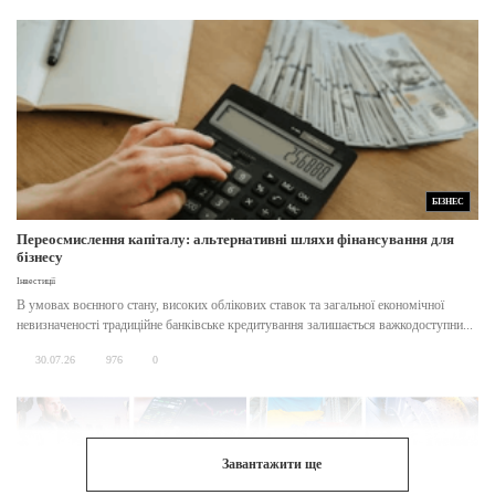
БІЗНЕС
Переосмислення капіталу: альтернативні шляхи фінансування для
бізнесу
Інвестиції
В умовах воєнного стану, високих облікових ставок та загальної економічної
невизначеності традиційне банківське кредитування залишається важкодоступни...
30.07.26
976
0
Завантажити ще