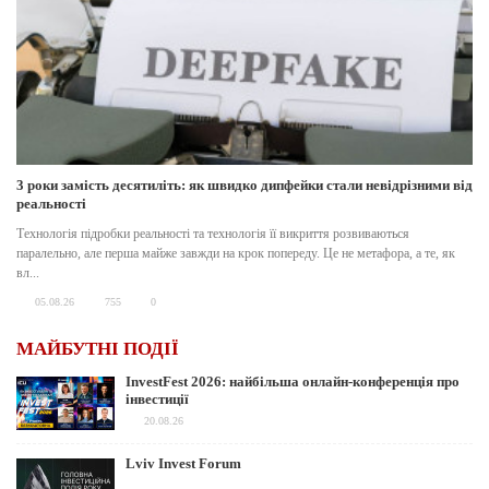
3 роки замість десятиліть: як швидко дипфейки стали невідрізними від
реальності
Технологія підробки реальності та технологія її викриття розвиваються
паралельно, але перша майже завжди на крок попереду. Це не метафора, а те, як
вл...
05.08.26
755
0
МАЙБУТНІ ПОДІЇ
InvestFest 2026: найбільша онлайн-конференція про
інвестиції
20.08.26
Lviv Invest Forum