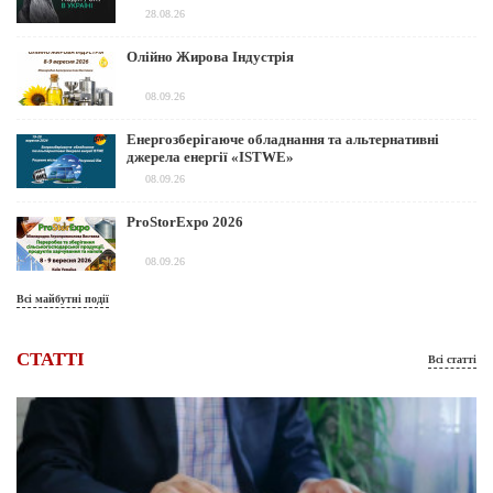
28.08.26
Олійно Жирова Індустрія
08.09.26
Енергозберігаюче обладнання та альтернативні
джерела енергії «ISTWE»
08.09.26
ProStorExpo 2026
08.09.26
Всі майбутні події
СТАТТІ
Всі статті