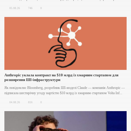
05.08.26
746
0
Anthropic уклала контракт на $10 млрд із хмарним стартапом для
розширення ШІ-інфраструктури
Як повідомляє Bloomberg, розробник ШІ-моделі Claude — компанія Anthropic —
підписала шестирічну угоду вартістю $10 млрд із хмарним стартапом Volta Inf...
04.08.26
816
0