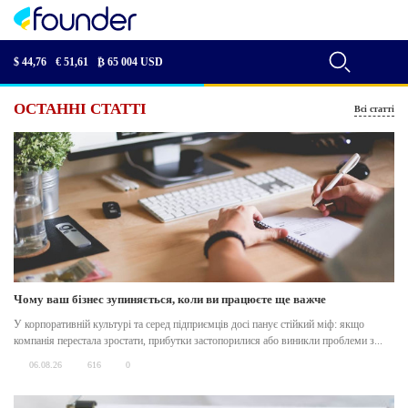
$ 44,76
€ 51,61
₿
65 004 USD
ОСТАННІ СТАТТІ
Всі статті
Чому ваш бізнес зупиняється, коли ви працюєте ще важче
У корпоративній культурі та серед підприємців досі панує стійкий міф: якщо
компанія перестала зростати, прибутки застопорилися або виникли проблеми з...
06.08.26
616
0