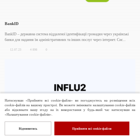
BankID
BankID – державна система віддаленої ідентифікації громадян через українські
банки для надання їм адміністративних та інших послуг через інтернет. Сис...
12.07.23
4 898
0
Натиснувши «Прийняти всі cookie-файли» ви погоджуєтесь на розміщення всіх
cookie-файлів на вашому пристрої. Ви можете змінювати налаштування cookie-файлів
або відкликати вашу згоду на їх використання у будь-який час натиснувши на
«Налаштування cookie-файлів».
Influ2
Відмивитись
Прийняти всі cookie-файли
Influ2 – український проєкт, що працює на американському ринку. Входить до
списку 30 кращих стартапів за версією українського Forbes. Це B2B маркетинг...