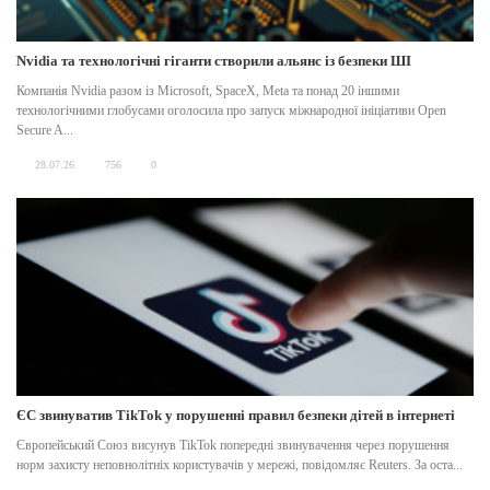
Nvidia та технологічні гіганти створили альянс із безпеки ШІ
Компанія Nvidia разом із Microsoft, SpaceX, Meta та понад 20 іншими
технологічними глобусами оголосила про запуск міжнародної ініціативи Open
Secure A...
28.07.26
756
0
ЄС звинуватив TikTok у порушенні правил безпеки дітей в інтернеті
Європейський Союз висунув TikTok попередні звинувачення через порушення
норм захисту неповнолітніх користувачів у мережі, повідомляє Reuters. За оста...