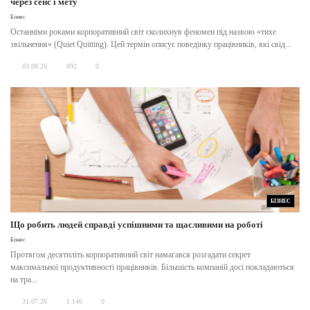
через сенс і мету
Бізнес
Останніми роками корпоративний світ сколихнув феномен під назвою «тихе
звільнення» (Quiet Quitting). Цей термін описує поведінку працівників, які свід...
03.08.26
892
0
БІЗНЕС
Що робить людей справді успішними та щасливими на роботі
Бізнес
Протягом десятиліть корпоративний світ намагався розгадати секрет
максимальної продуктивності працівників. Більшість компаній досі покладаються
на тра...
31.07.26
1 146
0