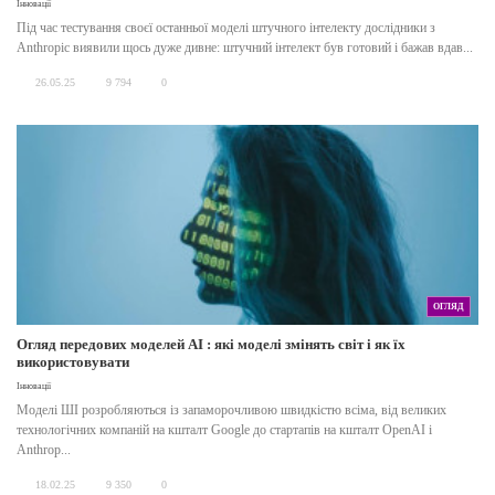
Інновації
Під час тестування своєї останньої моделі штучного інтелекту дослідники з
Anthropic виявили щось дуже дивне: штучний інтелект був готовий і бажав вдав...
26.05.25
9 794
0
ОГЛЯД
Огляд передових моделей AI : які моделі змінять світ і як їх
використовувати
Інновації
Моделі ШІ розробляються із запаморочливою швидкістю всіма, від великих
технологічних компаній на кшталт Google до стартапів на кшталт OpenAI і
Anthrop...
18.02.25
9 350
0