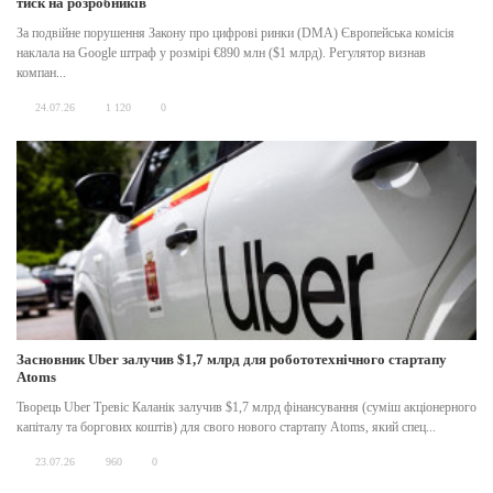
тиск на розробників
За подвійне порушення Закону про цифрові ринки (DMA) Європейська комісія
наклала на Google штраф у розмірі €890 млн ($1 млрд). Регулятор визнав
компан...
24.07.26
1 120
0
Засновник Uber залучив $1,7 млрд для робототехнічного стартапу
Atoms
Творець Uber Тревіс Каланік залучив $1,7 млрд фінансування (суміш акціонерного
капіталу та боргових коштів) для свого нового стартапу Atoms, який спец...
23.07.26
960
0