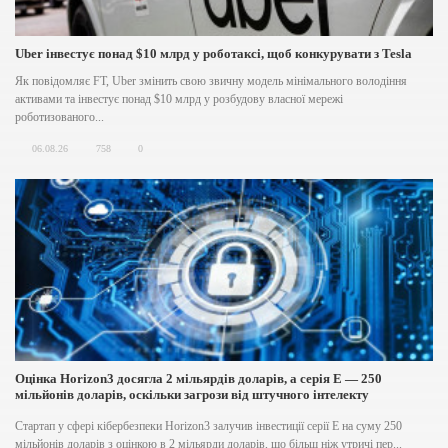
Uber інвестує понад $10 млрд у роботаксі, щоб конкурувати з Tesla
Як повідомляє FT, Uber змінить свою звичну модель мінімального володіння
активами та інвестує понад $10 млрд у розбудову власної мережі
роботизованого...
06.08.26
758
0
Оцінка Horizon3 досягла 2 мільярдів доларів, а серія E — 250
мільйонів доларів, оскільки загрози від штучного інтелекту
загострюються
Стартап у сфері кібербезпеки Horizon3 залучив інвестиції серії E на суму 250
мільйонів доларів з оцінкою в 2 мільярди доларів, що більш ніж утричі пер...