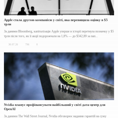
Apple стала другою компанією у світі, яка перевищила оцінку в $5
трлн
За даними Bloomberg, капіталізація Apple уперше в історії перетнула позначку у $5
трлн після того, як її акції подорожчали на 1,8% — до $342,89 за пап...
30.07.26
796
0
Nvidia планує профiнансувати найбiльший у свiтi дата-центр для
OpenAI
За даними The Wall Street Journal, Nvidia обговорює надання гарантій на суму