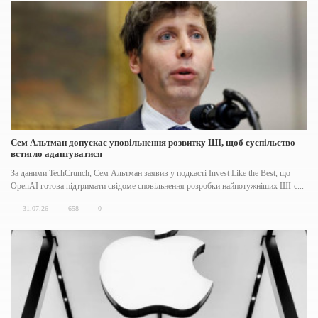
Сем Альтман допускає уповільнення розвитку ШІ, щоб суспільство
встигло адаптуватися
За даними TechCrunch, Сем Альтман заявив у подкасті Invest Like the Best, що
OpenAI готова підтримати свідоме сповільнення розробки найпотужніших ШІ-с...
31.07.26
658
0