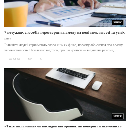
БІЗНЕС
7 потужних способів перетворити відмову на нові можливості та успіх
Бізнес
Більшість людей сприймають слово «ні» як фінал, поразку або сигнал про власну
неповноцінність. Незалежно від того, про що йдеться — відхилене резюме,...
04.08.26
780
0
БІЗНЕС
«Тихе звільнення» чи наслідки вигорання: як повернути залученість