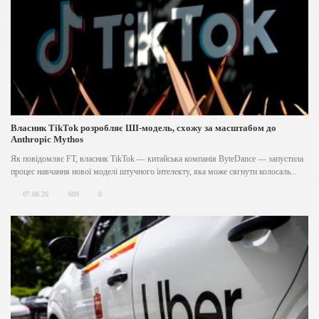
Власник TikTok розробляє ШІ-модель, схожу за масштабом до
Anthropic Mythos
Як повідомляє FT, власник TikTok — китайська компанія ByteDance — запустила
процес навчання нової моделі штучного інтелекту, яка може сягнути колосаль...
07.08.26
609
0