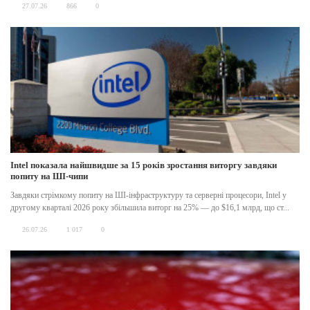
27.07.26
866
0
Intel показала найшвидше за 15 років зростання виторгу завдяки
попиту на ШІ-чипи
Завдяки стрімкому попиту на ШІ-інфраструктуру та серверні процесори, Intel у
другому кварталі 2026 року збільшила виторг на 25% — до $16,1 млрд, що ст...
26.07.26
1 017
0