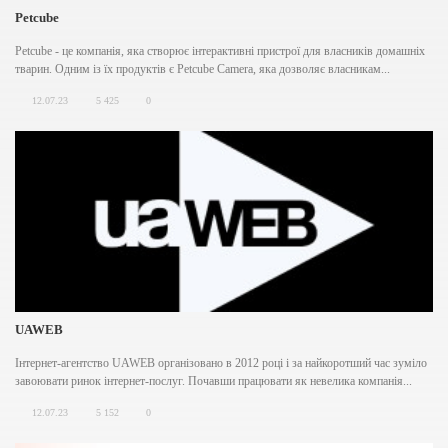
Petcube
Petcube - це компанія, яка створює інтерактивні пристрої для власників домашніх
тварин. Одним із їх продуктів є Petcube Camera, яка дозволяє власникам...
12.07.23
5 425
0
UAWEB
Інтернет-агентство UAWEB організовано в 2012 році і за найкоротший час зуміло
завоювати ринок інтернет-послуг. Почавши працювати як невелика компанія...
12.07.23
5 152
0