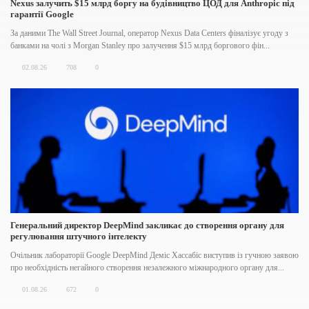
Nexus залучить $15 млрд боргу на будівництво ЦОД для Anthropic під
гарантії Google
За даними The Wall Street Journal, оператор Nexus Data Centers фіналізує угоду з
банками на чолі з Morgan Stanley про залучення $15 млрд боргового фін...
02.08.26
708
0
Генеральний директор DeepMind закликає до створення органу для
регулювання штучного інтелекту
Очільник лабораторії Google DeepMind Деміс Хассабіс виступив із гучною заявою
про необхідність негайного створення незалежного міжнародного органу для...
01.08.26
672
0