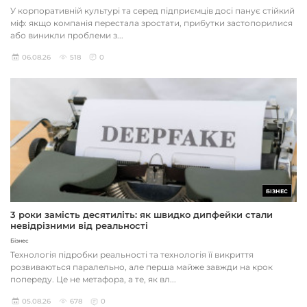
У корпоративній культурі та серед підприємців досі панує стійкий
міф: якщо компанія перестала зростати, прибутки застопорилися
або виникли проблеми з...
06.08.26
518
0
БІЗНЕС
3 роки замість десятиліть: як швидко дипфейки стали
невідрізними від реальності
Бізнес
Технологія підробки реальності та технологія її викриття
розвиваються паралельно, але перша майже завжди на крок
попереду. Це не метафора, а те, як вл...
05.08.26
678
0