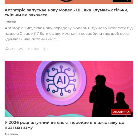
Anthropic запускає нову модель ШІ, яка «думає» стільки,
скільки ви захочете
Інновації
Anthropic випускає нову передову модель штучного інтелекту під
назвою Claude 3.7 Sonnet, яку компанія розробила так, щоб вона
«думала» над питаннями с...
24.02.25
8 918
0
АНАЛІТИКА
У 2026 році штучний інтелект перейде від ажіотажу до
прагматизму
Аналітика