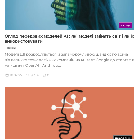
ОГЛЯД
Огляд передових моделей AI : які моделі змінять світ і як їх
використовувати
Інновації
Моделі ШІ розробляються із запаморочливою швидкістю всіма,
від великих технологічних компаній на кшталт Google до стартапів
на кшталт OpenAI і Anthrop...
18.02.25
9 314
0
ІННОВАЦІЇ