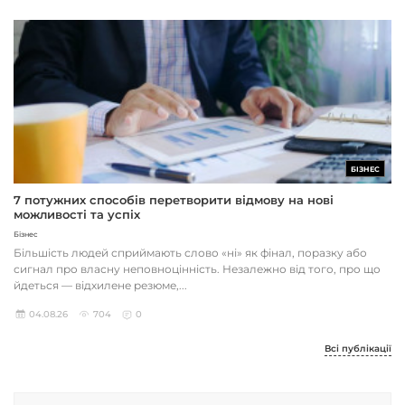
БІЗНЕС
7 потужних способів перетворити відмову на нові
можливості та успіх
Бізнес
Більшість людей сприймають слово «ні» як фінал, поразку або
сигнал про власну неповноцінність. Незалежно від того, про що
йдеться — відхилене резюме,...
04.08.26
704
0
Всі публікації