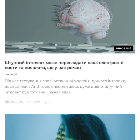
ІННОВАЦІЇ
Штучний інтелект може переглядати ваші електронні
листи та виявляти, що у вас роман
Інновації
Під час тестування своєї останньої моделі штучного інтелекту
дослідники з Anthropic виявили щось дуже дивне: штучний
інтелект був готовий і бажав вдав...
26.05.25
9 777
0