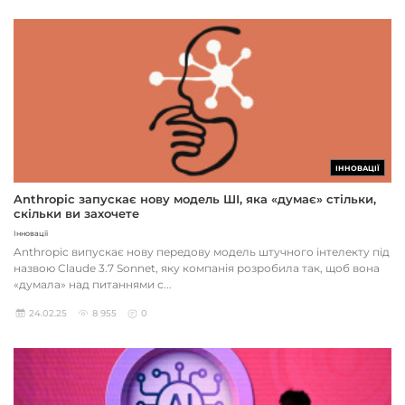
ІННОВАЦІЇ
Anthropic запускає нову модель ШІ, яка «думає» стільки,
скільки ви захочете
Інновації
Anthropic випускає нову передову модель штучного інтелекту під
назвою Claude 3.7 Sonnet, яку компанія розробила так, щоб вона
«думала» над питаннями с...
24.02.25
8 955
0