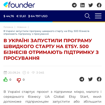
$ 44,76
€ 51,61
₿
64 797 USD
Головна
Новини
В Україні запустили програму швидкого старту на Etsy. 500 бізнесів
отримають підтримку з просування
В УКРАЇНІ ЗАПУСТИЛИ ПРОГРАМУ
ШВИДКОГО СТАРТУ НА ETSY. 500
БІЗНЕСІВ ОТРИМАЮТЬ ПІДТРИМКУ З
ПРОСУВАННЯ
20.09.24
0
3 045
0
0
В Україні стартує проєкт з підтримки мікро, малого і
середнього бізнесу UA Global: Etsy Start, який
допоможе підприємцям запустити або збільшити