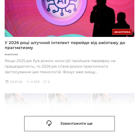
АНАЛІТИКА
У 2026 році штучний інтелект перейде від ажіотажу до
прагматизму
Аналітика
Якщо 2025 рік був роком, коли ШІ пройшов перевірку на
працездатність, то 2026 рік стане роком практичного
застосування цих технологій. Фокус вже зміщу...
02.01.26
6 529
0
Завантажити ще