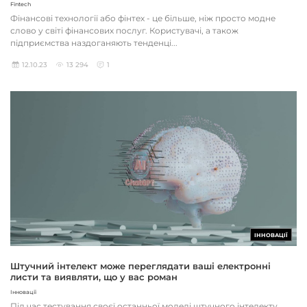
Fintech
Фінансові технології або фінтех - це більше, ніж просто модне
слово у світі фінансових послуг. Користувачі, а також
підприємства наздоганяють тенденці...
12.10.23
13 294
1
ІННОВАЦІЇ
Штучний інтелект може переглядати ваші електронні
листи та виявляти, що у вас роман
Інновації
Під час тестування своєї останньої моделі штучного інтелекту