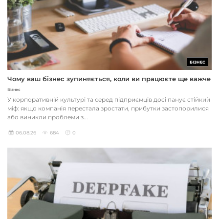
БІЗНЕС
Чому ваш бізнес зупиняється, коли ви працюєте ще важче
Бізнес
У корпоративній культурі та серед підприємців досі панує стійкий
міф: якщо компанія перестала зростати, прибутки застопорилися
або виникли проблеми з...
06.08.26
684
0