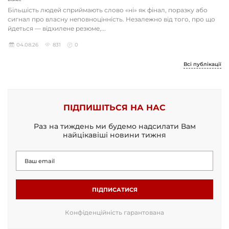
Більшість людей сприймають слово «ні» як фінал, поразку або
сигнал про власну неповноцінність. Незалежно від того, про що
йдеться — відхилене резюме,...
04.08.26
831
0
Всі публікації
ПІДПИШІТЬСЯ НА НАС
Раз на тиждень ми будемо надсилати Вам
найцікавіші новини тижня
ПІДПИСАТИСЯ
Конфіденційність гарантована