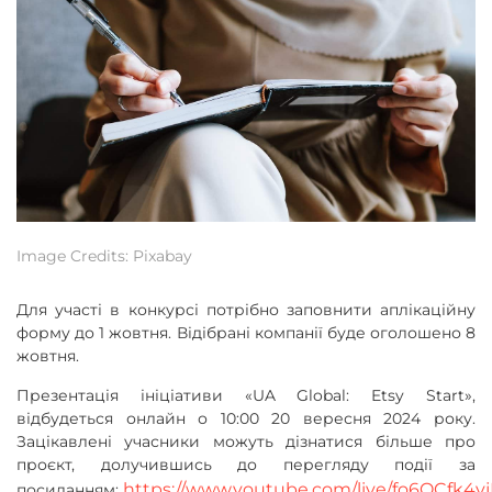
Image Credits: Pixabay
Для участі в конкурсі потрібно заповнити аплікаційну
форму до 1 жовтня. Відібрані компанії буде оголошено 8
жовтня.
Презентація ініціативи «UA Global: Etsy Start»,
відбудеться онлайн о 10:00 20 вересня 2024 року.
Зацікавлені учасники можуть дізнатися більше про
проєкт, долучившись до перегляду події за
https://www.youtube.com/live/fo6QCfk4v
посиланням: