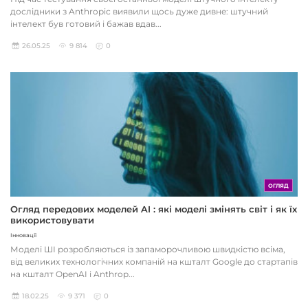
дослідники з Anthropic виявили щось дуже дивне: штучний
інтелект був готовий і бажав вдав...
26.05.25
9 814
0
ОГЛЯД
Огляд передових моделей AI : які моделі змінять світ і як їх
використовувати
Інновації
Моделі ШІ розробляються із запаморочливою швидкістю всіма,
від великих технологічних компаній на кшталт Google до стартапів
на кшталт OpenAI і Anthrop...
18.02.25
9 371
0