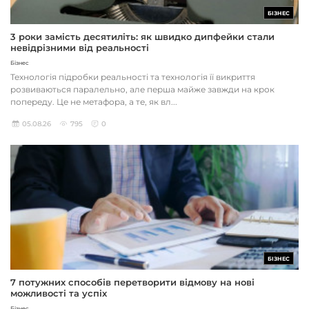
БІЗНЕС
3 роки замість десятиліть: як швидко дипфейки стали
невідрізними від реальності
Бізнес
Технологія підробки реальності та технологія її викриття
розвиваються паралельно, але перша майже завжди на крок
попереду. Це не метафора, а те, як вл...
05.08.26
795
0
БІЗНЕС
7 потужних способів перетворити відмову на нові
можливості та успіх
Бізнес