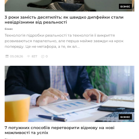
БІЗНЕС
3 роки замість десятиліть: як швидко дипфейки стали
невідрізними від реальності
Бізнес
Технологія підробки реальності та технологія її викриття
розвиваються паралельно, але перша майже завжди на крок
попереду. Це не метафора, а те, як вл...
05.08.26
837
0
БІЗНЕС
7 потужних способів перетворити відмову на нові
можливості та успіх