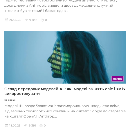
Під час тестування своєї останньої моделі штучного інтелекту
дослідники з Anthropic виявили щось дуже дивне: штучний
інтелект був готовий і бажав вдав...
26.05.25
9 832
0
ОГЛЯД
Огляд передових моделей AI : які моделі змінять світ і як їх
використовувати
Інновації
Моделі ШІ розробляються із запаморочливою швидкістю всіма,
від великих технологічних компаній на кшталт Google до стартапів
на кшталт OpenAI і Anthrop...
18.02.25
9 391
0