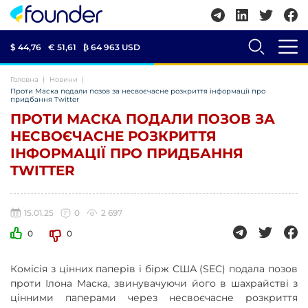
$ 44,76
€ 51,61
₿
64 963 USD
Головна
Новини
Проти Маска подали позов за несвоєчасне розкриття інформації про
придбання Twitter
ПРОТИ МАСКА ПОДАЛИ ПОЗОВ ЗА
НЕСВОЄЧАСНЕ РОЗКРИТТЯ
ІНФОРМАЦІЇ ПРО ПРИДБАННЯ
TWITTER
15.01.25
0
2 697
0
0
Комісія з цінних паперів і бірж США (SEC) подала позов
проти Ілона Маска, звинувачуючи його в шахрайстві з
цінними паперами через несвоєчасне розкриття