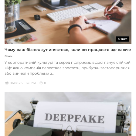
БІЗНЕС
Чому ваш бізнес зупиняється, коли ви працюєте ще важче
Бізнес
У корпоративній культурі та серед підприємців досі панує стійкий
міф: якщо компанія перестала зростати, прибутки застопорилися
або виникли проблеми з...
06.08.26
761
0