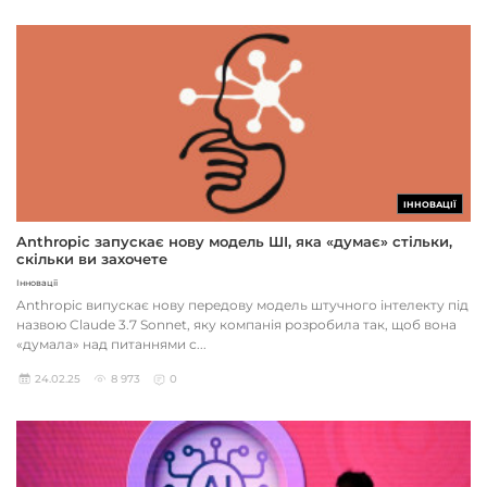
ІННОВАЦІЇ
Anthropic запускає нову модель ШІ, яка «думає» стільки,
скільки ви захочете
Інновації
Anthropic випускає нову передову модель штучного інтелекту під
назвою Claude 3.7 Sonnet, яку компанія розробила так, щоб вона
«думала» над питаннями с...
24.02.25
8 973
0