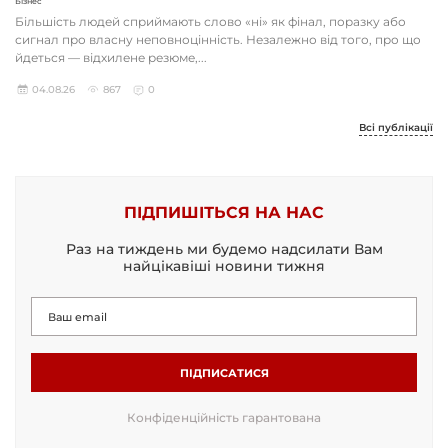
Бізнес
Більшість людей сприймають слово «ні» як фінал, поразку або
сигнал про власну неповноцінність. Незалежно від того, про що
йдеться — відхилене резюме,...
04.08.26
867
0
Всі публікації
ПІДПИШІТЬСЯ НА НАС
Раз на тиждень ми будемо надсилати Вам
найцікавіші новини тижня
ПІДПИСАТИСЯ
Конфіденційність гарантована