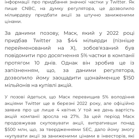
інформації про придбання значної частки у Twitter. Як
пише CNBC, на думку регулятора, це дозволило
мільярдеру придбати акції за штучно заниженими
цінами.
За даними позову, Маск, який у 2022 році
придбав Twitter за $44 мільярди (пізніше
перейменований на X), зобов'язаний був
повідомити про досягнення 5% частки в компанії
протягом 10 днів. Однак він зробив це із
запізненням, що, за даними регулятора,
дозволило йому заощадити щонайменше $150
мільйонів на купівлі акцій.
У позові йдеться, що Маск перевищив 5% володіння
акціями Twitter ще в березні 2022 року, але офіційно
заявив про це лише 4 квітня. У той же день вартість
акцій компанії зросла на 27%. За цей період Маск
продовжував скуповувати акції, витративши понад
$500 млн, що, за твердженнями SEC, дало йому змогу
«купувати акції за заниженими цінами в інвесторів, які