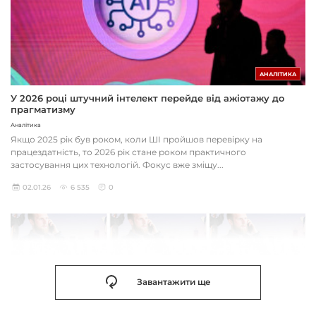
АНАЛІТИКА
У 2026 році штучний інтелект перейде від ажіотажу до
прагматизму
Аналітика
Якщо 2025 рік був роком, коли ШІ пройшов перевірку на
працездатність, то 2026 рік стане роком практичного
застосування цих технологій. Фокус вже зміщу...
02.01.26
6 535
0
Завантажити ще