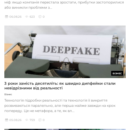
міф: якщо компанія перестала зростати, прибутки застопорилися
або виникли проблеми з...
06.08.26
623
0
БІЗНЕС
3 роки замість десятиліть: як швидко дипфейки стали
невідрізними від реальності
Бізнес
Технологія підробки реальності та технологія її викриття
розвиваються паралельно, але перша майже завжди на крок
попереду. Це не метафора, а те, як вл...
05.08.26
759
0