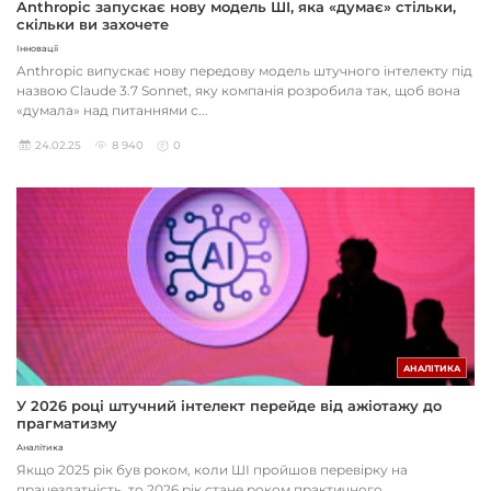
Anthropic запускає нову модель ШІ, яка «думає» стільки,
скільки ви захочете
Інновації
Anthropic випускає нову передову модель штучного інтелекту під
назвою Claude 3.7 Sonnet, яку компанія розробила так, щоб вона
«думала» над питаннями с...
24.02.25
8 940
0
АНАЛІТИКА
У 2026 році штучний інтелект перейде від ажіотажу до
прагматизму
Аналітика
Якщо 2025 рік був роком, коли ШІ пройшов перевірку на
працездатність, то 2026 рік стане роком практичного