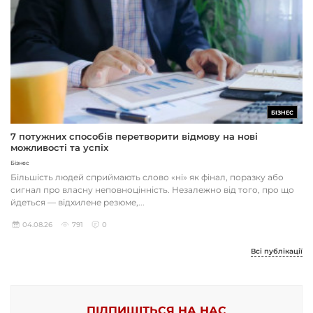
БІЗНЕС
7 потужних способів перетворити відмову на нові
можливості та успіх
Бізнес
Більшість людей сприймають слово «ні» як фінал, поразку або
сигнал про власну неповноцінність. Незалежно від того, про що
йдеться — відхилене резюме,...
04.08.26
791
0
Всі публікації
ПІДПИШІТЬСЯ НА НАС