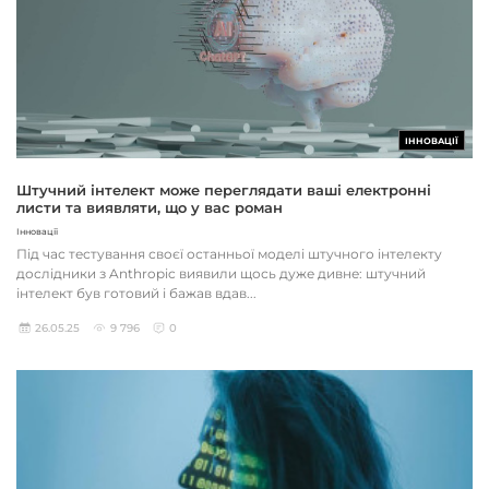
ІННОВАЦІЇ
Штучний інтелект може переглядати ваші електронні
листи та виявляти, що у вас роман
Інновації
Під час тестування своєї останньої моделі штучного інтелекту
дослідники з Anthropic виявили щось дуже дивне: штучний
інтелект був готовий і бажав вдав...
26.05.25
9 796
0