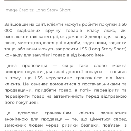
Image Credits: Long Story Short
Зайшовши на сайт, клієнти можуть робити покупки з 50
000 відібраних вручну товарів класу люкс, які
охоплюють такі категорії, як домашній декор, одяг класу
люкс, мистецтво, ювелірні вироби, годинники, гаджети
тощо, або вони можуть запросити LSS (Long Story Short)
команду для закупівлі товарів від їхнього імені.
Цінна пропозиція — якщо таке слово можна
використовувати для такої дорогої послуги — полягає
в тому, що LSS керуватиме транзакцією від імені
клієнта. Це означає домовитися з постачальниками та
продавцями, придбати товар, а потім перевірити та
перевірити товар на автентичність перед відправкою
його покупцеві.
Це дозволяє транзакціям клієнта залишатися
анонімною для продавця — те, що цінується серед
заможних людей через ризики безпеки, пов’язані з