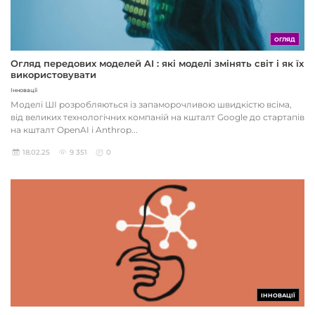
ОГЛЯД
Огляд передових моделей AI : які моделі змінять світ і як їх
використовувати
Інновації
Моделі ШІ розробляються із запаморочливою швидкістю всіма,
від великих технологічних компаній на кшталт Google до стартапів
на кшталт OpenAI і Anthrop...
18.02.25
9 351
0
ІННОВАЦІЇ