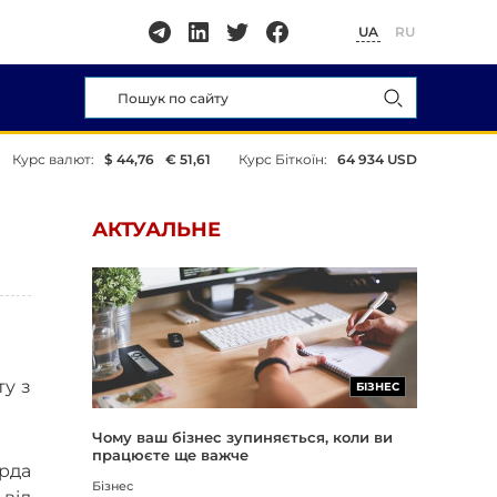
UA
RU
Курс валют:
$ 44,76
€ 51,61
Курс Біткоїн:
64 934 USD
АКТУАЛЬНЕ
ту з
БІЗНЕС
Чому ваш бізнес зупиняється, коли ви
працюєте ще важче
ярда
Бізнес