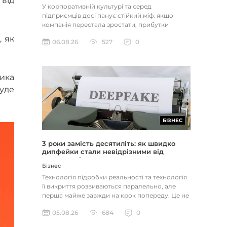
від
У корпоративній культурі та серед
підприємців досі панує стійкий міф: якщо
компанія перестала зростати, прибутки
застопорилися або виникли проблеми з...
, як
06.08.26
527
0
ика
уде
БІЗНЕС
3 роки замість десятиліть: як швидко
дипфейки стали невідрізними від
реальності
Бізнес
Технологія підробки реальності та технологія
її викриття розвиваються паралельно, але
перша майже завжди на крок попереду. Це не
метафора, а те, як вл...
05.08.26
684
0