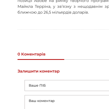
позиції Adobe на ринку творчого програмн
Майкла Терріна, у зв’язку з нещодавнім з
ближчою до 26,5 мільярдів доларів.
0 Коментарів
Залишити коментар