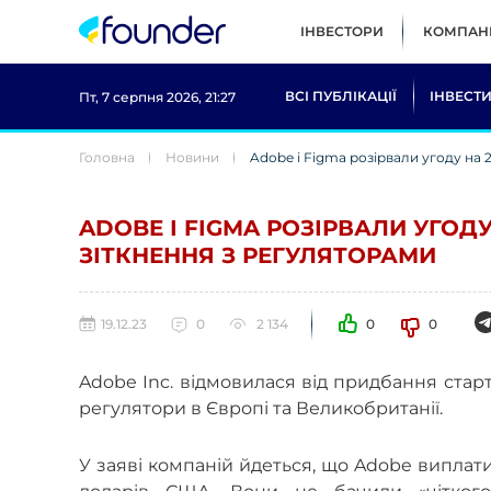
ІНВЕСТОРИ
КОМПАНІ
ВСІ ПУБЛІКАЦІЇ
ІНВЕСТИ
Пт, 7 серпня 2026, 21:27
Головна
Новини
Adobe і Figma розірвали угоду на 
ADOBE І FIGMA РОЗІРВАЛИ УГОДУ
ЗІТКНЕННЯ З РЕГУЛЯТОРАМИ
19.12.23
0
2 134
0
0
Adobe Inc. відмовилася від придбання старта
регулятори в Європі та Великобританії.
У заяві компаній йдеться, що Adobe виплати