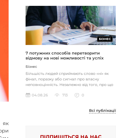
БІЗНЕС
7 потужних способів перетворити
відмову на нові можливості та успіх
Бізнес
Більшість людей сприймають слово «ні» як
фінал, поразку або сигнал про власну
неповноцінність. Незалежно від того, про що
йдеться — відхилене резюме,...
04.08.26
713
0
Всі публікації
 як
ори
ПІДПИШІТЬСЯ НА НАС