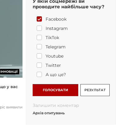
У якій соцмережі ви
проводите найбільше часу?
Facebook
Instagram
TikTok
Telegram
Youtube
Twitter
ІННОВАЦІЇ
А що це?
що у вас
ГОЛОСУВАТИ
РЕЗУЛЬТАТ
Залишити коментар
opic виявили
Архів опитувань