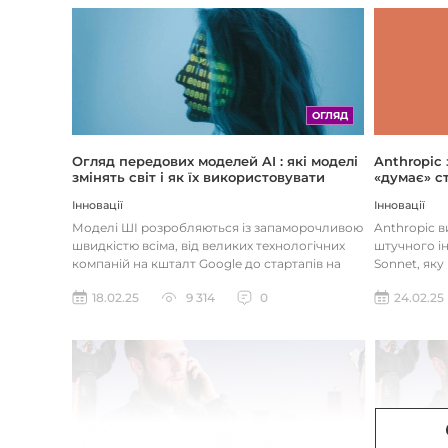
ОГЛЯД
Огляд передових моделей AI : які моделі
Anthropic
змінять світ і як їх використовувати
«думає» ст
Інновації
Інновації
Моделі ШІ розробляються із запаморочливою
Anthropic 
швидкістю всіма, від великих технологічних
штучного ін
компаній на кшталт Google до стартапів на
Sonnet, яку
кшталт OpenAI і Anthrop...
«думала» на
18.02.25
9 314
0
24.02.25