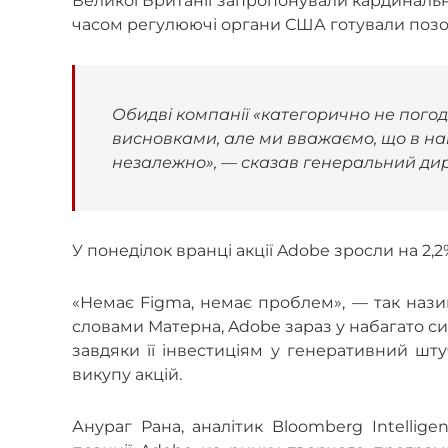
Великої Британії запропонували кардинальні
часом регулюючі органи США готували позов
Обидві компанії «категорично не пог
висновками, але ми вважаємо, що в на
незалежно», — сказав генеральний дир
У понеділок вранці акції Adobe зросли на 2,
«Немає Figma, немає проблем», — так назива
словами Матерна, Adobe зараз у набагато сил
завдяки її інвестиціям у генеративний шту
викупу акцій.
Анураг Рана, аналітик Bloomberg Intellige