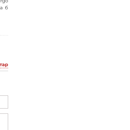
rgo
ла б
тар