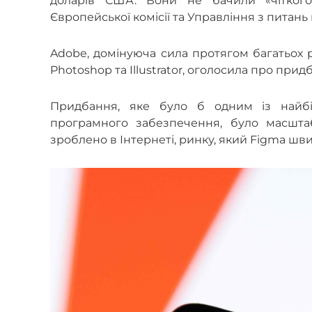
доларів США. Вони не бачили «чіткого
Європейської комісії та Управління з питань 
Adobe, домінуюча сила протягом багатьох 
Photoshop та Illustrator, оголосила про прид
Придбання, яке було б одним із найбі
програмного забезпечення, було масшта
зроблено в Інтернеті, ринку, який Figma шв