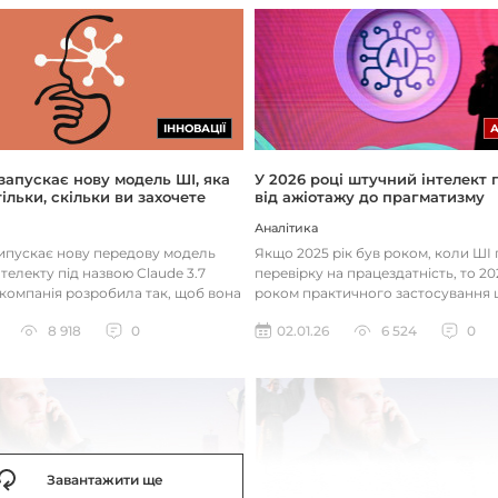
ІННОВАЦІЇ
 запускає нову модель ШІ, яка
У 2026 році штучний інтелект
ільки, скільки ви захочете
від ажіотажу до прагматизму
Аналітика
випускає нову передову модель
Якщо 2025 рік був роком, коли Ш
телекту під назвою Claude 3.7
перевірку на працездатність, то 20
 компанія розробила так, щоб вона
роком практичного застосування 
д питаннями с...
технологій. Фокус вже зміщу...
8 918
0
02.01.26
6 524
0
Завантажити ще