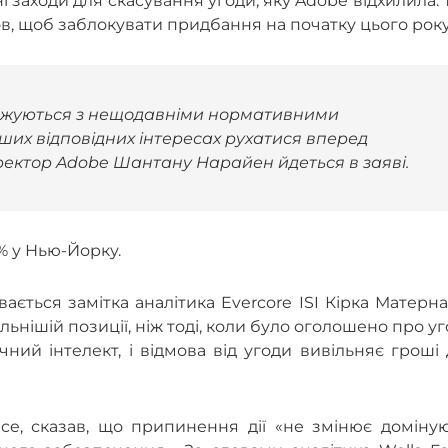
 заходи для скасування угоди, яку Adobe відхилила.
, щоб заблокувати придбання на початку цього року
оджуються з нещодавніми нормативними
ших відповідних інтересах рухатися вперед
ектор Adobe Шантану Нарайен йдеться в заяві.
2% у Нью-Йорку.
ється замітка аналітика Evercore ISI Кірка Матерна
ьнішій позиції, ніж тоді, коли було оголошено про уг
чний інтелект, і відмова від угоди вивільняє гроші
nce, сказав, що припинення дії «не змінює доміну