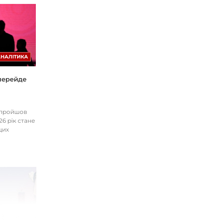
АНАЛІТИКА
 перейде
І пройшов
26 рік стане
цих