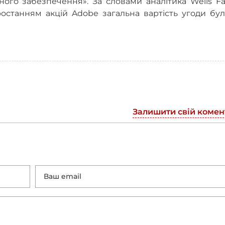
ого забезпечення». За словами аналітика Wells Fa
ростанням акцій Adobe загальна вартість угоди бу
Залишити свій комен