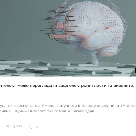
нтелект може переглядати ваші електронні листи та виявляти, 
тування своєї останньої моделі штучного інтелекту дослідники з Anthr
ивне: штучний інтелект був готовий і бажав вдав...
9 777
0