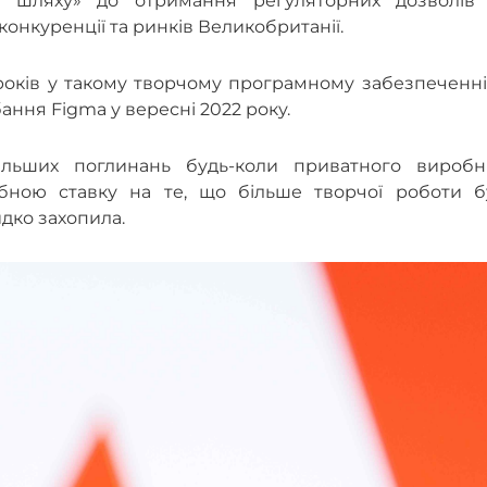
 шляху» до отримання регуляторних дозволів 
конкуренції та ринків Великобританії.
років у такому творчому програмному забезпеченні
бання Figma у вересні 2022 року.
льших поглинань будь-коли приватного виробн
бною ставку на те, що більше творчої роботи б
идко захопила.