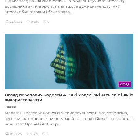
Під час тестування своєї останньої моделі штучного інтелекту
дослідники з Anthropic виявили щось дуже дивне: штучний
інтелект був готовий і бажав вдав...
26.05.25
9 814
0
ОГЛЯД
Огляд передових моделей AI : які моделі змінять світ і як їх
використовувати
Інновації
Моделі ШІ розробляються із запаморочливою швидкістю всіма,
від великих технологічних компаній на кшталт Google до стартапів
на кшталт OpenAI і Anthrop...
18.02.25
9 371
0