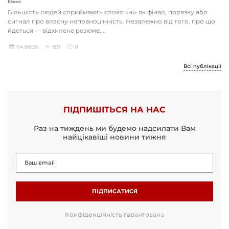
Бізнес
Більшість людей сприймають слово «ні» як фінал, поразку або
сигнал про власну неповноцінність. Незалежно від того, про що
йдеться — відхилене резюме,...
04.08.26
831
0
Всі публікації
ПІДПИШІТЬСЯ НА НАС
Раз на тиждень ми будемо надсилати Вам
найцікавіші новини тижня
ПІДПИСАТИСЯ
Конфіденційність гарантована