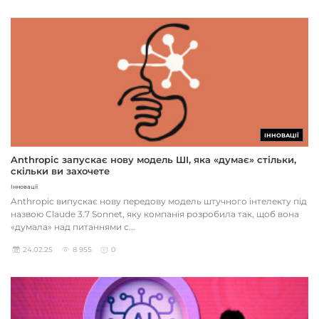
ІННОВАЦІЇ
Anthropic запускає нову модель ШІ, яка «думає» стільки,
скільки ви захочете
Інновації
Anthropic випускає нову передову модель штучного інтелекту під
назвою Claude 3.7 Sonnet, яку компанія розробила так, щоб вона
«думала» над питаннями с...
24.02.25
8 955
0