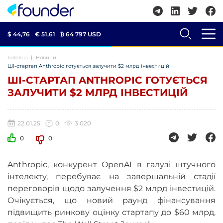
$ 44,76
€ 51,61
₿
64 797 USD
Головна
Новини
ШІ-стартап Anthropic готується залучити $2 млрд інвестицій
ШІ-СТАРТАП ANTHROPIC ГОТУЄТЬСЯ
ЗАЛУЧИТИ $2 МЛРД ІНВЕСТИЦІЙ
22.01.25
0
3 020
0
0
Anthropic, конкурент OpenAI в галузі штучного
інтелекту, перебуває на завершальній стадії
переговорів щодо залучення $2 млрд інвестицій.
Очікується, що новий раунд фінансування
підвищить ринкову оцінку стартапу до $60 млрд,