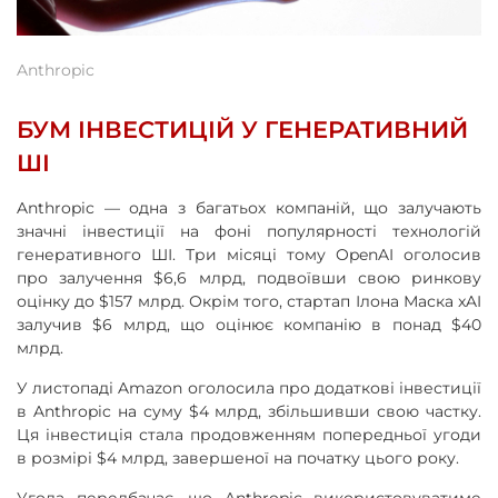
Anthropic
БУМ ІНВЕСТИЦІЙ У ГЕНЕРАТИВНИЙ
ШІ
Anthropic — одна з багатьох компаній, що залучають
значні інвестиції на фоні популярності технологій
генеративного ШІ. Три місяці тому OpenAI оголосив
про залучення $6,6 млрд, подвоївши свою ринкову
оцінку до $157 млрд. Окрім того, стартап Ілона Маска xAI
залучив $6 млрд, що оцінює компанію в понад $40
млрд.
У листопаді Amazon оголосила про додаткові інвестиції
в Anthropic на суму $4 млрд, збільшивши свою частку.
Ця інвестиція стала продовженням попередньої угоди
в розмірі $4 млрд, завершеної на початку цього року.