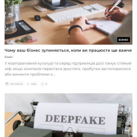
БІЗНЕС
Чому ваш бізнес зупиняється, коли ви працюєте ще важче
Бізнес
У корпоративній культурі та серед підприємців досі панує стійкий
міф: якщо компанія перестала зростати, прибутки застопорилися
або виникли проблеми з...
06.08.26
684
0