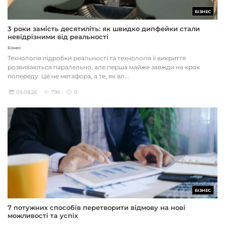
БІЗНЕС
3 роки замість десятиліть: як швидко дипфейки стали
невідрізними від реальності
Бізнес
Технологія підробки реальності та технологія її викриття
розвиваються паралельно, але перша майже завжди на крок
попереду. Це не метафора, а те, як вл...
05.08.26
795
0
БІЗНЕС
7 потужних способів перетворити відмову на нові
можливості та успіх