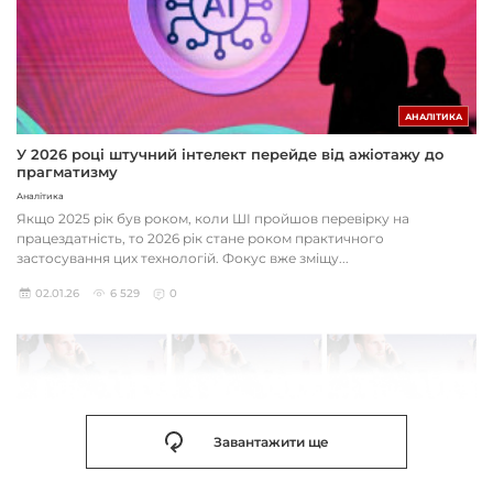
АНАЛІТИКА
У 2026 році штучний інтелект перейде від ажіотажу до
прагматизму
Аналітика
Якщо 2025 рік був роком, коли ШІ пройшов перевірку на
працездатність, то 2026 рік стане роком практичного
застосування цих технологій. Фокус вже зміщу...
02.01.26
6 529
0
Завантажити ще