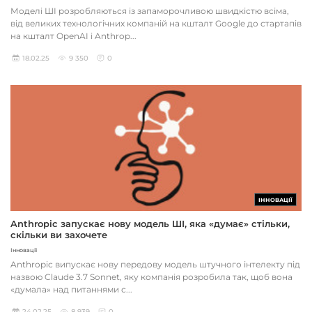
Моделі ШІ розробляються із запаморочливою швидкістю всіма,
від великих технологічних компаній на кшталт Google до стартапів
на кшталт OpenAI і Anthrop...
18.02.25
9 350
0
ІННОВАЦІЇ
Anthropic запускає нову модель ШІ, яка «думає» стільки,
скільки ви захочете
Інновації
Anthropic випускає нову передову модель штучного інтелекту під
назвою Claude 3.7 Sonnet, яку компанія розробила так, щоб вона
«думала» над питаннями с...
24.02.25
8 939
0