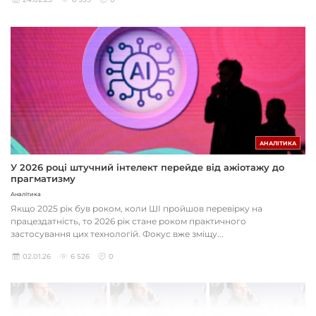
АНАЛІТИКА
У 2026 році штучний інтелект перейде від ажіотажу до
прагматизму
Аналітика
Якщо 2025 рік був роком, коли ШІ пройшов перевірку на
працездатність, то 2026 рік стане роком практичного
застосування цих технологій. Фокус вже зміщу...
02.01.26
6 526
0