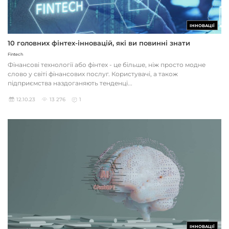
ІННОВАЦІЇ
10 головних фінтех-інновацій, які ви повинні знати
Fintech
Фінансові технології або фінтех - це більше, ніж просто модне
слово у світі фінансових послуг. Користувачі, а також
підприємства наздоганяють тенденці...
12.10.23
13 276
1
ІННОВАЦІЇ