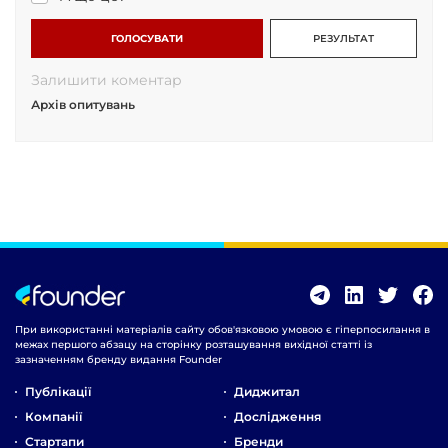
ГОЛОСУВАТИ
РЕЗУЛЬТАТ
Залишити коментар
Архів опитувань
При використанні матеріалів сайту обов'язковою умовою є гіперпосилання в
межах першого абзацу на сторінку розташування вихідної статті із
зазначенням бренду видання Founder
Публікації
Диджитал
Компанії
Дослідження
Стартапи
Бренди