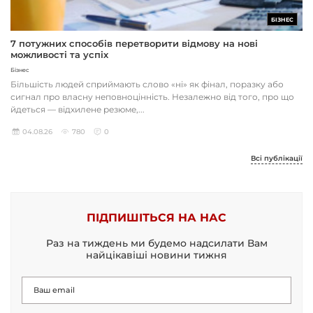
БІЗНЕС
7 потужних способів перетворити відмову на нові
можливості та успіх
Бізнес
Більшість людей сприймають слово «ні» як фінал, поразку або
сигнал про власну неповноцінність. Незалежно від того, про що
йдеться — відхилене резюме,...
04.08.26
780
0
Всі публікації
ПІДПИШІТЬСЯ НА НАС
Раз на тиждень ми будемо надсилати Вам
найцікавіші новини тижня