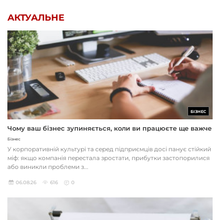
АКТУАЛЬНЕ
БІЗНЕС
Чому ваш бізнес зупиняється, коли ви працюєте ще важче
Бізнес
У корпоративній культурі та серед підприємців досі панує стійкий
міф: якщо компанія перестала зростати, прибутки застопорилися
або виникли проблеми з...
06.08.26
616
0