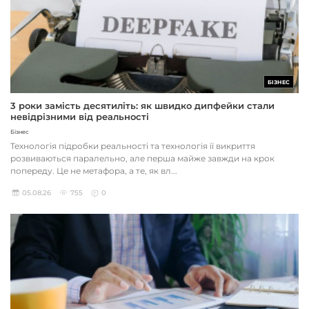
БІЗНЕС
3 роки замість десятиліть: як швидко дипфейки стали
невідрізними від реальності
Бізнес
Технологія підробки реальності та технологія її викриття
розвиваються паралельно, але перша майже завжди на крок
попереду. Це не метафора, а те, як вл...
05.08.26
755
0