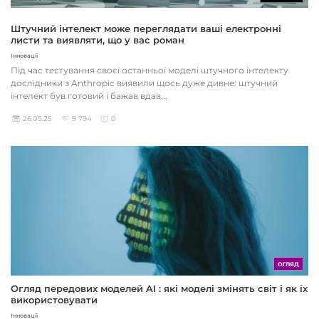
Штучний інтелект може переглядати ваші електронні
листи та виявляти, що у вас роман
Інновації
Під час тестування своєї останньої моделі штучного інтелекту
дослідники з Anthropic виявили щось дуже дивне: штучний
інтелект був готовий і бажав вдав...
26.05.25
9 794
0
ОГЛЯД
Огляд передових моделей AI : які моделі змінять світ і як їх
використовувати
Інновації