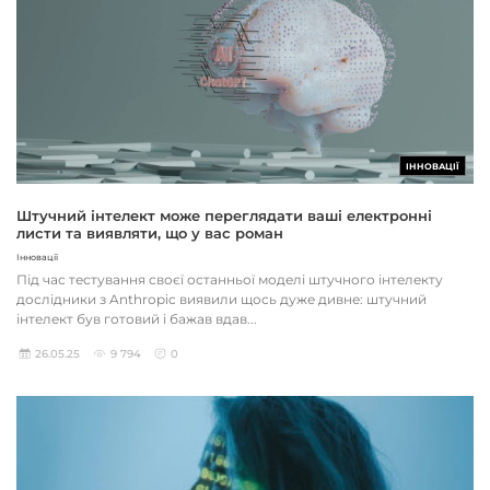
ІННОВАЦІЇ
Штучний інтелект може переглядати ваші електронні
листи та виявляти, що у вас роман
Інновації
Під час тестування своєї останньої моделі штучного інтелекту
дослідники з Anthropic виявили щось дуже дивне: штучний
інтелект був готовий і бажав вдав...
26.05.25
9 794
0