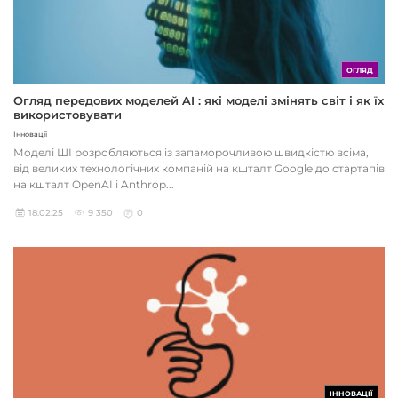
ОГЛЯД
Огляд передових моделей AI : які моделі змінять світ і як їх
використовувати
Інновації
Моделі ШІ розробляються із запаморочливою швидкістю всіма,
від великих технологічних компаній на кшталт Google до стартапів
на кшталт OpenAI і Anthrop...
18.02.25
9 350
0
ІННОВАЦІЇ