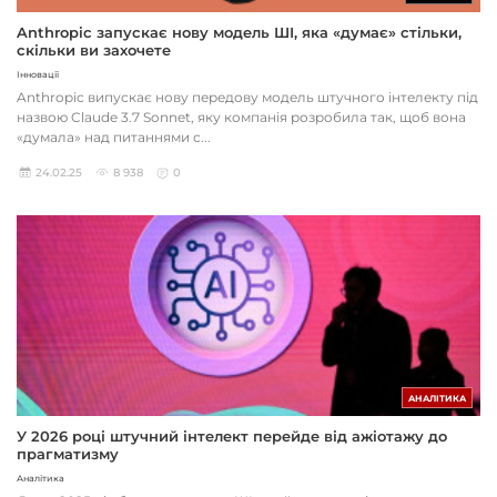
Anthropic запускає нову модель ШІ, яка «думає» стільки,
скільки ви захочете
Інновації
Anthropic випускає нову передову модель штучного інтелекту під
назвою Claude 3.7 Sonnet, яку компанія розробила так, щоб вона
«думала» над питаннями с...
24.02.25
8 938
0
АНАЛІТИКА
У 2026 році штучний інтелект перейде від ажіотажу до
прагматизму
Аналітика