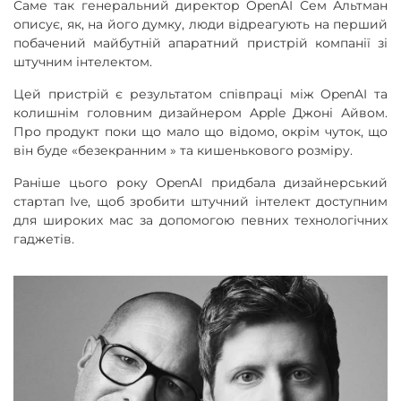
Саме так генеральний директор OpenAI Сем Альтман
описує, як, на його думку, люди відреагують на перший
побачений майбутній апаратний пристрій компанії зі
штучним інтелектом.
Цей пристрій є результатом співпраці між OpenAI та
колишнім головним дизайнером Apple Джоні Айвом.
Про продукт поки що мало що відомо, окрім чуток, що
він буде «безекранним » та кишенькового розміру.
Раніше цього року OpenAI придбала дизайнерський
стартап Ive, щоб зробити штучний інтелект доступним
для широких мас за допомогою певних технологічних
гаджетів.