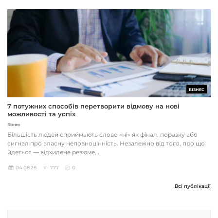
БІЗНЕС
7 потужних способів перетворити відмову на нові
можливості та успіх
Бізнес
Більшість людей сприймають слово «ні» як фінал, поразку або
сигнал про власну неповноцінність. Незалежно від того, про що
йдеться — відхилене резюме,...
04.08.26
777
0
Всі публікації