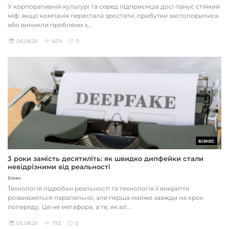
У корпоративній культурі та серед підприємців досі панує стійкий
міф: якщо компанія перестала зростати, прибутки застопорилися
або виникли проблеми з...
06.08.26
609
0
БІЗНЕС
3 роки замість десятиліть: як швидко дипфейки стали
невідрізними від реальності
Бізнес
Технологія підробки реальності та технологія її викриття
розвиваються паралельно, але перша майже завжди на крок
попереду. Це не метафора, а те, як вл...
05.08.26
752
0