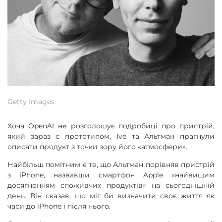
Getty Images
Хоча OpenAI не розголошує подробиці про пристрій,
який зараз є прототипом, Ive та Альтман прагнули
описати продукт з точки зору його «атмосфери».
Найбільш помітним є те, що Альтман порівняв пристрій
з iPhone, назвавши смартфон Apple «найвищим
досягненням споживчих продуктів» на сьогоднішній
день. Він сказав, що міг би визначити своє життя як
часи до iPhone і після нього.