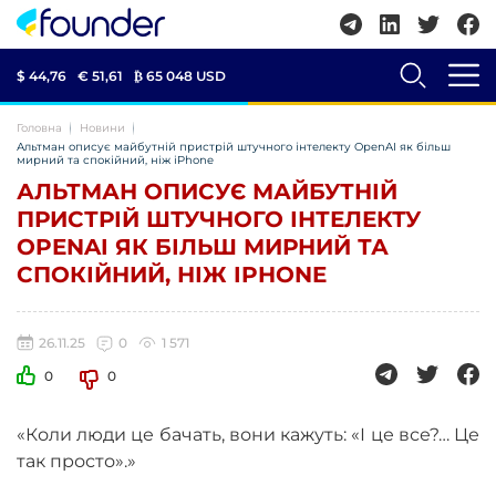
$ 44,76
€ 51,61
₿
65 048 USD
Головна
Новини
Альтман описує майбутній пристрій штучного інтелекту OpenAI як більш
мирний та спокійний, ніж iPhone
АЛЬТМАН ОПИСУЄ МАЙБУТНІЙ
ПРИСТРІЙ ШТУЧНОГО ІНТЕЛЕКТУ
OPENAI ЯК БІЛЬШ МИРНИЙ ТА
СПОКІЙНИЙ, НІЖ IPHONE
26.11.25
0
1 571
0
0
«Коли люди це бачать, вони кажуть: «І це все?… Це
так просто».»