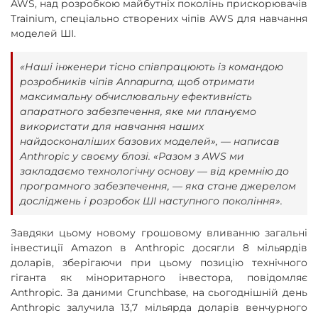
AWS, над розробкою майбутніх поколінь прискорювачів
Trainium, спеціально створених чіпів AWS для навчання
моделей ШІ.
«Наші інженери тісно співпрацюють із командою
розробників чіпів Annapurna, щоб отримати
максимальну обчислювальну ефективність
апаратного забезпечення, яке ми плануємо
використати для навчання наших
найдосконаліших базових моделей», — написав
Anthropic у своєму блозі. «Разом з AWS ми
закладаємо технологічну основу — від кремнію до
програмного забезпечення, — яка стане джерелом
досліджень і розробок ШІ наступного покоління».
Завдяки цьому новому грошовому вливанню загальні
інвестиції Amazon в Anthropic досягли 8 мільярдів
доларів, зберігаючи при цьому позицію технічного
гіганта як міноритарного інвестора, повідомляє
Anthropic. За даними Crunchbase, на сьогоднішній день
Anthropic залучила 13,7 мільярда доларів венчурного