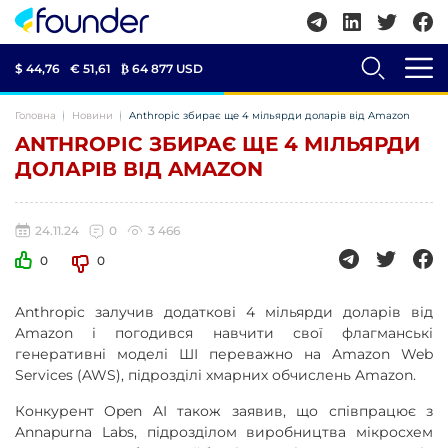
$ 44,76
€ 51,61
₿
64 877 USD
Головна
Новини
Anthropic збирає ще 4 мільярди доларів від Amazon
ANTHROPIC ЗБИРАЄ ЩЕ 4 МІЛЬЯРДИ
ДОЛАРІВ ВІД AMAZON
24.11.24
0
3 466
0
0
Anthropic залучив додаткові 4 мільярди доларів від
Amazon і погодився навчити свої флагманські
генеративні моделі ШІ переважно на Amazon Web
Services (AWS), підрозділі хмарних обчислень Amazon.
Конкурент Open AI також заявив, що співпрацює з
Annapurna Labs, підрозділом виробництва мікросхем