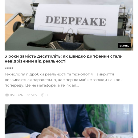
БІЗНЕС
3 роки замість десятиліть: як швидко дипфейки стали
невідрізними від реальності
Бізнес
Технологія підробки реальності та технологія її викриття
розвиваються паралельно, але перша майже завжди на крок
попереду. Це не метафора, а те, як вл...
05.08.26
707
0