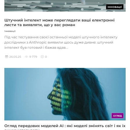
ІННОВАЦІЇ
Штучний інтелект може переглядати ваші електронні
листи та виявляти, що у вас роман
Інновації
Під час тестування своєї останньої моделі штучного інтелекту
дослідники з Anthropic виявили щось дуже дивне: штучний
інтелект був готовий і бажав вдав...
26.05.25
9 779
0
ОГЛЯД
Огляд передових моделей AI : які моделі змінять світ і як їх