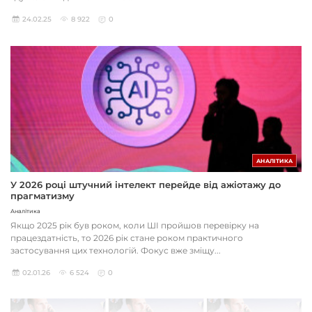
24.02.25
8 922
0
АНАЛІТИКА
У 2026 році штучний інтелект перейде від ажіотажу до
прагматизму
Аналітика
Якщо 2025 рік був роком, коли ШІ пройшов перевірку на
працездатність, то 2026 рік стане роком практичного
застосування цих технологій. Фокус вже зміщу...
02.01.26
6 524
0