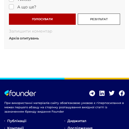
А що це?
ГОЛОСУВАТИ
РЕЗУЛЬТАТ
Залишити коментар
Архів опитувань
При використанні матеріалів сайту обов'язковою умовою є гіперпосилання в
межах першого абзацу на сторінку розташування вихідної статті із
зазначенням бренду видання Founder
Публікації
Диджитал
Компанії
Дослідження