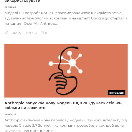
використовувати
Інновації
Моделі ШІ розробляються із запаморочливою швидкістю всіма,
від великих технологічних компаній на кшталт Google до стартапів
на кшталт OpenAI і Anthrop...
18.02.25
9 323
0
ІННОВАЦІЇ
Anthropic запускає нову модель ШІ, яка «думає» стільки,
скільки ви захочете
Інновації
Anthropic випускає нову передову модель штучного інтелекту під
назвою Claude 3.7 Sonnet, яку компанія розробила так, щоб вона
«думала» над питаннями с...