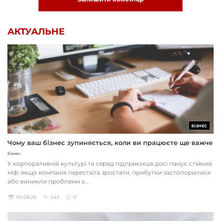
АКТУАЛЬНЕ
БІЗНЕС
Чому ваш бізнес зупиняється, коли ви працюєте ще важче
Бізнес
У корпоративній культурі та серед підприємців досі панує стійкий
міф: якщо компанія перестала зростати, прибутки застопорилися
або виникли проблеми з...
06.08.26
545
0