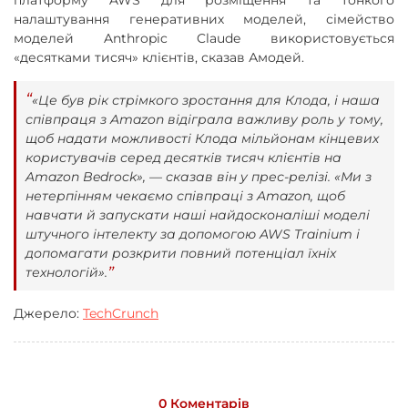
платформу AWS для розміщення та тонкого
налаштування генеративних моделей, сімейство
моделей Anthropic Claude використовується
«десятками тисяч» клієнтів, сказав Амодей.
«Це був рік стрімкого зростання для Клода, і наша
співпраця з Amazon відіграла важливу роль у тому,
щоб надати можливості Клода мільйонам кінцевих
користувачів серед десятків тисяч клієнтів на
Amazon Bedrock», — сказав він у прес-релізі. «Ми з
нетерпінням чекаємо співпраці з Amazon, щоб
навчати й запускати наші найдосконаліші моделі
штучного інтелекту за допомогою AWS Trainium і
допомагати розкрити повний потенціал їхніх
технологій».
Джерело:
TechCrunch
0 Коментарів