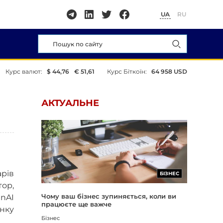
UA
RU
Курс валют:
$ 44,76
€ 51,61
Курс Біткоїн:
64 958 USD
АКТУАЛЬНЕ
арів
БІЗНЕС
тор,
Чому ваш бізнес зупиняється, коли ви
nAI
працюєте ще важче
інку
Бізнес