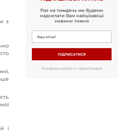
Раз на тиждень ми будемо
надсилати Вам найцікавіші
новини тижня
ки з
ачно
осто
ПІДПИСАТИСЯ
Конфіденційність гарантована
ні,
ьше
ість
йної
й і