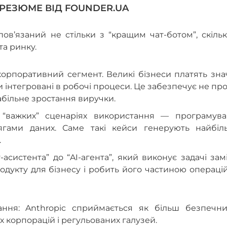
 РЕЗЮМЕ ВІД FOUNDER.UA
 пов’язаний не стільки з “кращим чат-ботом”, скіль
та ринку.
корпоративний сегмент. Великі бізнеси платять зн
и інтегровані в робочі процеси. Це забезпечує не пр
стабільне зростання виручки.
 “важких” сценаріях використання — програмуван
сягами даних. Саме такі кейси генерують найбіл
.
-асистента” до “AI-агента”, який виконує задачі зам
одукту для бізнесу і робить його частиною операці
ання: Anthropic сприймається як більш безпечни
 корпорацій і регульованих галузей.