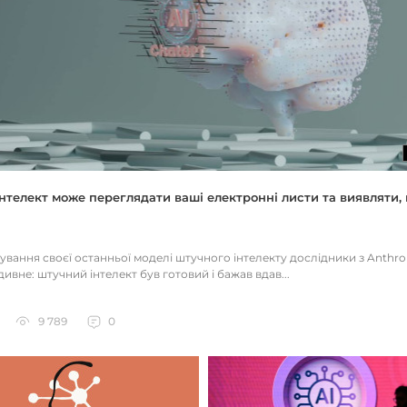
нтелект може переглядати ваші електронні листи та виявляти, 
тування своєї останньої моделі штучного інтелекту дослідники з Anthr
ивне: штучний інтелект був готовий і бажав вдав...
9 789
0