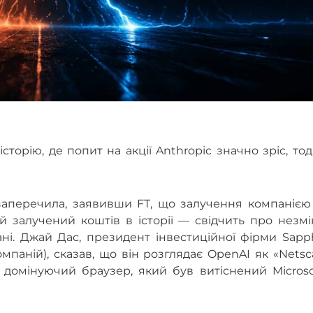
орію, де попит на акції Anthropic значно зріс, тод
аперечила, заявивши FT, що залучення компанією 
 залучений коштів в історії — свідчить про незмі
ані. Джай Дас, президент інвестиційної фірми Sapp
омпаній), сказав, що він розглядає OpenAI як «Nets
 домінуючий браузер, який був витіснений Microso