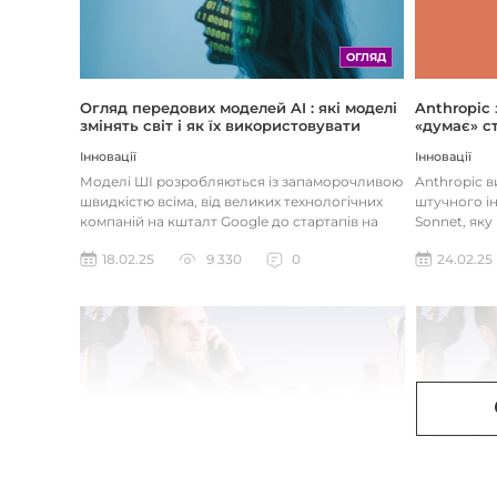
ОГЛЯД
Огляд передових моделей AI : які моделі
Anthropic
змінять світ і як їх використовувати
«думає» ст
Інновації
Інновації
Моделі ШІ розробляються із запаморочливою
Anthropic 
швидкістю всіма, від великих технологічних
штучного ін
компаній на кшталт Google до стартапів на
Sonnet, яку
кшталт OpenAI і Anthrop...
«думала» на
18.02.25
9 330
0
24.02.25