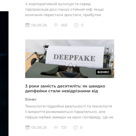
У корпоративній культурі та серед
підприємців досі панує стійкий міф: якщо
компанія перестала зростати, прибутки
застопорилися або виникли проблеми з...
06.08.26
563
0
БІЗНЕС
3 роки замість десятиліть: як швидко
дипфейки стали невідрізними від
реальності
Бізнес
Технологія підробки реальності та технологія
її викриття розвиваються паралельно, але
перша майже завжди на крок попереду. Це не
метафора, а те, як вл...
05.08.26
721
0