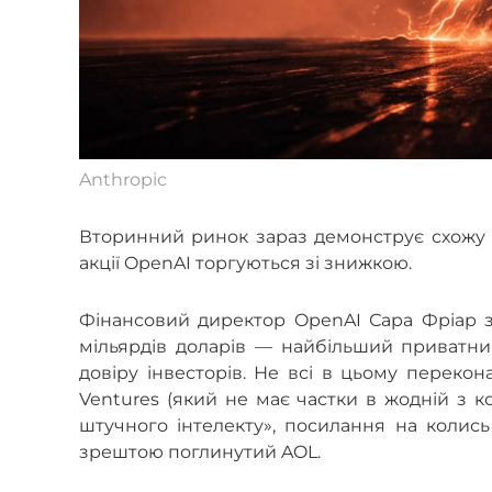
Anthropic
Вторинний ринок зараз демонструє схожу іст
акції OpenAI торгуються зі знижкою.
Фінансовий директор OpenAI Сара Фріар з
мільярдів доларів — найбільший приватний
довіру інвесторів. Не всі в цьому перекон
Ventures (який не має частки в жодній з к
штучного інтелекту», посилання на колись
зрештою поглинутий AOL.