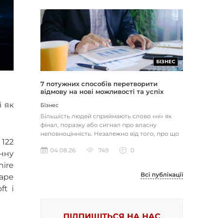
БІЗНЕС
7 потужних способів перетворити
відмову на нові можливості та успіх
і як
Бізнес
Більшість людей сприймають слово «ні» як
фінал, поразку або сигнал про власну
неповноцінність. Незалежно від того, про що
122
йдеться — відхилене резюме,...
04.08.26
749
0
нну
hire
Всі публікації
cape
ft і
ПІДПИШІТЬСЯ НА НАС