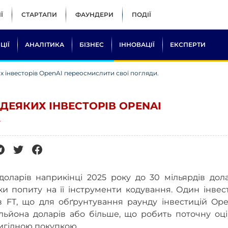
Ї
СТАРТАПИ
ФАУНДЕРИ
ПОДІЇ
ЦІЇ
АНАЛІТИКА
БІЗНЕС
ІННОВАЦІЇ
ЕКСПЕРТИ
х інвесторів OpenAI переосмислити свої погляди.
ДЕЯКИХ ІНВЕСТОРІВ OPENAI
.
 доларів наприкінці 2025 року до 30 мільярдів дол
и попиту на її інструменти кодування. Один інвес
в FT, що для обґрунтування раунду інвестицій Ope
ильйона доларів або більше, що робить поточну оц
вигідною покупкою.