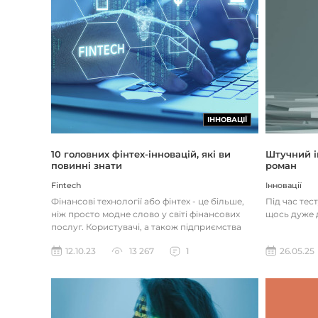
ІННОВАЦІЇ
Штучний і
10 головних фінтех-інновацій, які ви
роман
повинні знати
Інновації
Fintech
Під час тес
Фінансові технології або фінтех - це більше,
щось дуже д
ніж просто модне слово у світі фінансових
послуг. Користувачі, а також підприємства
наздоганяють тенденці...
26.05.25
12.10.23
13 267
1