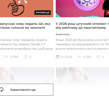
ІННОВАЦІЇ
 запускає нову модель ШІ, яка
У 2026 році штучний інтелект
ільки, скільки ви захочете
від ажіотажу до прагматизму
Аналітика
випускає нову передову модель
Якщо 2025 рік був роком, коли Ш
телекту під назвою Claude 3.7
перевірку на працездатність, то 20
 компанія розробила так, щоб вона
роком практичного застосування 
д питаннями с...
технологій. Фокус вже зміщу...
8 930
0
02.01.26
6 525
0
Завантажити ще