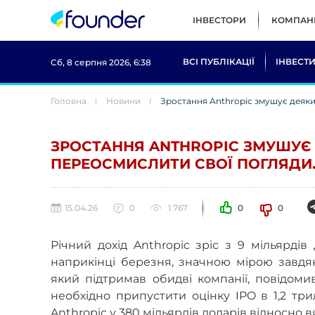
ІНВЕСТОРИ
КОМПАНІ
ВСІ ПУБЛІКАЦІЇ
ІНВЕСТИ
Сб, 8 серпня 2026, 6:38
Головна
Новини
Зростання Anthropic змушує деяки
ЗРОСТАННЯ ANTHROPIC ЗМУШУЄ 
ПЕРЕОСМИСЛИТИ СВОЇ ПОГЛЯДИ
15.04.26
0
1 767
0
0
Річний дохід Anthropic зріс з 9 мільярдів
наприкінці березня, значною мірою завдяк
який підтримав обидві компанії, повідоми
необхідно припустити оцінку IPO в 1,2 тр
Anthropic у 380 мільярдів доларів відносно 