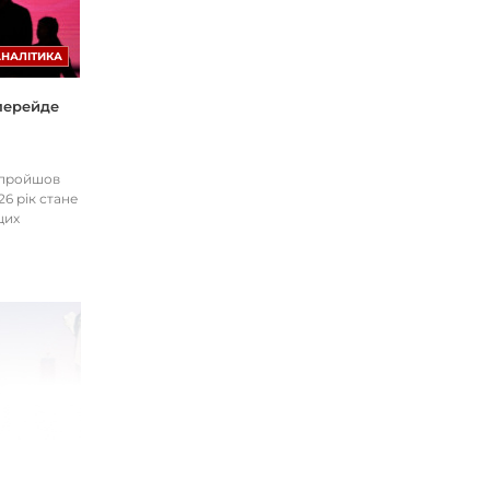
АНАЛІТИКА
 перейде
І пройшов
26 рік стане
цих