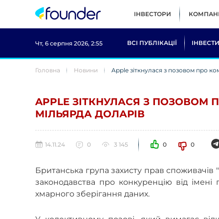
ІНВЕСТОРИ
КОМПАНІ
ВСІ ПУБЛІКАЦІЇ
ІНВЕСТИ
Чт, 6 серпня 2026, 2:55
Головна
Новини
Apple зіткнулася з позовом про ко
APPLE ЗІТКНУЛАСЯ З ПОЗОВОМ П
МІЛЬЯРДА ДОЛАРІВ
14.11.24
0
3 145
0
0
Британська група захисту прав споживачів 
законодавства про конкуренцію від імені п
хмарного зберігання даних.