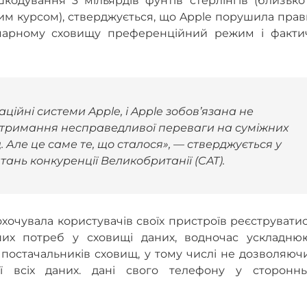
кодування 3 мільярдів фунтів стерлінгів (близько
им курсом), стверджується, що Apple порушила пра
хмарному сховищу преференційний режим і факти
ійні системи Apple, і Apple зобов’язана не
тримання несправедливої ​​переваги на суміжних
 Але це саме те, що сталося», — стверджується у
тань конкуренції Великобританії (CAT).
охочувала користувачів своїх пристроїв реєструвати
нших потреб у сховищі даних, водночас ускладню
остачальників сховищ, у тому числі не дозволяючи
ї всіх даних. дані свого телефону у стороннь