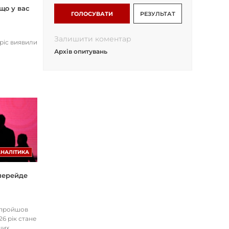
що у вас
ГОЛОСУВАТИ
РЕЗУЛЬТАТ
Залишити коментар
opic виявили
Архів опитувань
АНАЛІТИКА
 перейде
І пройшов
26 рік стане
цих