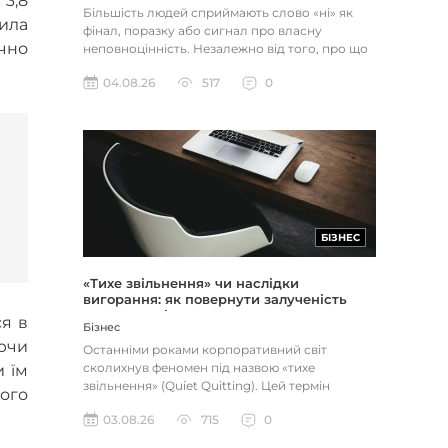
 3,8
Більшість людей сприймають слово «ні» як
вила
фінал, поразку або сигнал про власну
чно
неповноцінність. Незалежно від того, про що
йдеться — відхилене резюме,...
04.08.26
517
0
БІЗНЕС
«Тихе звільнення» чи наслідки
вигорання: як повернути залученість
через сенс і мету
ся в
Бізнес
ючи
Останніми роками корпоративний світ
сколихнув феномен під назвою «тихе
 їм
звільнення» (Quiet Quitting). Цей термін
ого
описує поведінку працівників, які свід...
03.08.26
715
0