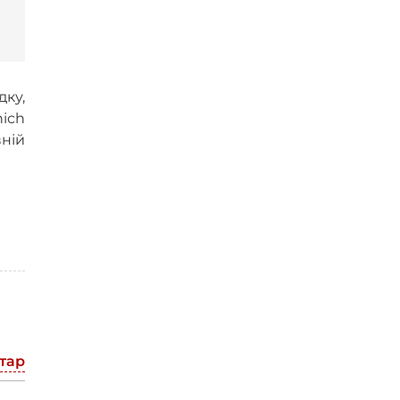
ку,
ich
вній
тар