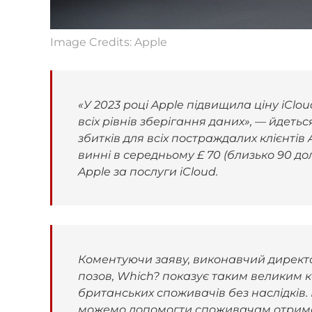
Image Credits: Apple
«У 2023 році Apple підвищила ціну iClo
всіх рівнів зберігання даних», — йдеть
збитків для всіх постраждалих клієнтів
винні в середньому £ 70 (близько 90 дол
Apple за послуги iCloud.
Коментуючи заяву, виконавчий директо
позов, Which? показує таким великим к
британських споживачів без наслідків.
можемо допомогти споживачам отрима