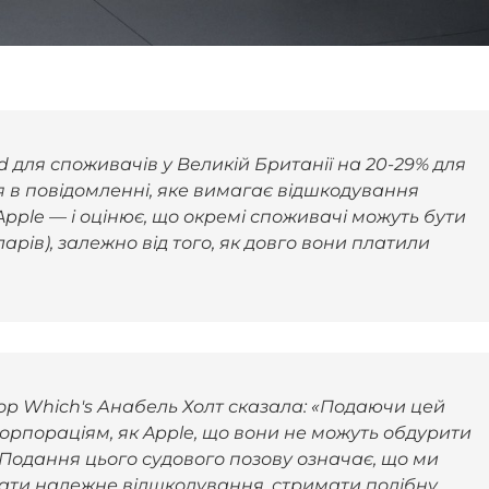
ud для споживачів у Великій Британії на 20-29% для
ся в повідомленні, яке вимагає відшкодування
 Apple — і оцінює, що окремі споживачі можуть бути
арів), залежно від того, як довго вони платили
р Which's Анабель Холт сказала: «Подаючи цей
орпораціям, як Apple, що вони не можуть обдурити
 Подання цього судового позову означає, що ми
ти належне відшкодування, стримати подібну