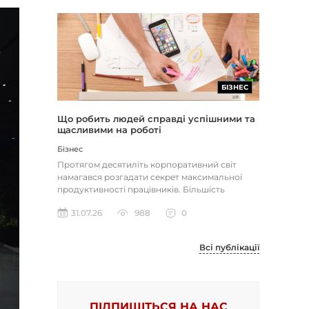
БІЗНЕС
Що робить людей справді успішними та
щасливими на роботі
Бізнес
Протягом десятиліть корпоративний світ
намагався розгадати секрет максимальної
продуктивності працівників. Більшість
компаній досі покладаються на тра...
31.07.26
988
0
Всі публікації
ПІДПИШІТЬСЯ НА НАС