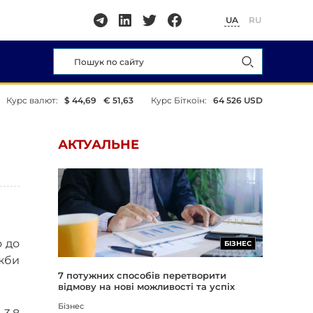
UA
RU
Курс валют:
$ 44,69
€ 51,63
Курс Біткоїн:
64 526 USD
АКТУАЛЬНЕ
о до
БІЗНЕС
ужби
7 потужних способів перетворити
відмову на нові можливості та успіх
Бізнес