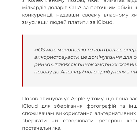
У колективному позові, який вимагає відш
мільярдів доларів США за поточним обмінн
конкуренції, надавши своєму власному 
змусивши людей платити за iCloud.
«iOS має монополію та контролює операц
використовувати це домінування для о
ринках, таких як ринок хмарних сховищ.
позову до Апеляційного трибуналу з пи
Позов звинувачує Apple у тому, що вона за
iCloud для зберігання фотографій та і
споживачам використання альтернативних п
зберігати чи створювати резервні копі
постачальника.