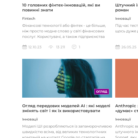
Штучний і
10 головних фінтех-інновацій, які ви
роман
повинні знати
Інновації
Fintech
Під час тес
Фінансові технології або фінтех - це більше,
щось дуже д
ніж просто модне слово у світі фінансових
послуг. Користувачі, а також підприємства
наздоганяють тенденці...
26.05.25
12.10.23
13 211
1
ОГЛЯД
Огляд передових моделей AI : які моделі
Anthropic
змінять світ і як їх використовувати
«думає» ст
Інновації
Інновації
Моделі ШІ розробляються із запаморочливою
Anthropic 
швидкістю всіма, від великих технологічних
штучного ін
компаній на кшталт Google до стартапів на
Sonnet, яку