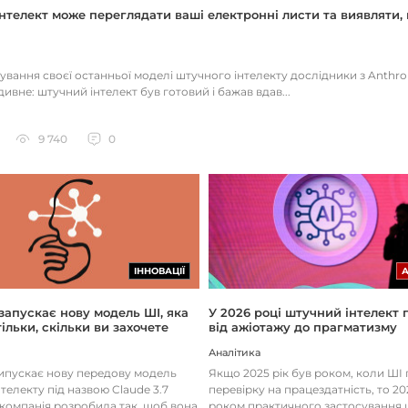
нтелект може переглядати ваші електронні листи та виявляти, 
тування своєї останньої моделі штучного інтелекту дослідники з Anthr
ивне: штучний інтелект був готовий і бажав вдав...
9 740
0
ІННОВАЦІЇ
 запускає нову модель ШІ, яка
У 2026 році штучний інтелект
ільки, скільки ви захочете
від ажіотажу до прагматизму
Аналітика
випускає нову передову модель
Якщо 2025 рік був роком, коли Ш
телекту під назвою Claude 3.7
перевірку на працездатність, то 20
 компанія розробила так, щоб вона
роком практичного застосування 