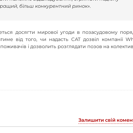
кращий, більш конкурентний ринок».
ться досягти мирової угоди в позасудовому поряд
тиме від того, чи надасть CAT дозвіл компанії Wh
споживачів і дозволить розглядати позов на колекти
Залишити свій комен