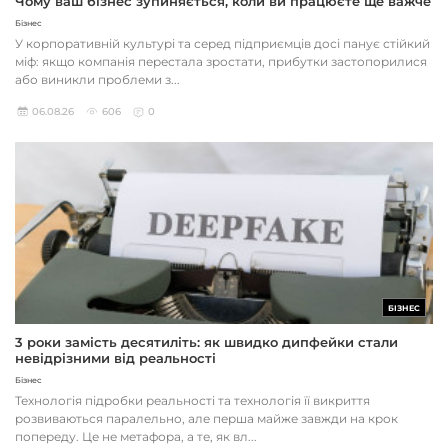
Чому ваш бізнес зупиняється, коли ви працюєте ще важче
Бізнес
У корпоративній культурі та серед підприємців досі панує стійкий
міф: якщо компанія перестала зростати, прибутки застопорилися
або виникли проблеми з...
06.08.26
606
0
БІЗНЕС
3 роки замість десятиліть: як швидко дипфейки стали
невідрізними від реальності
Бізнес
Технологія підробки реальності та технологія її викриття
розвиваються паралельно, але перша майже завжди на крок
попереду. Це не метафора, а те, як вл...