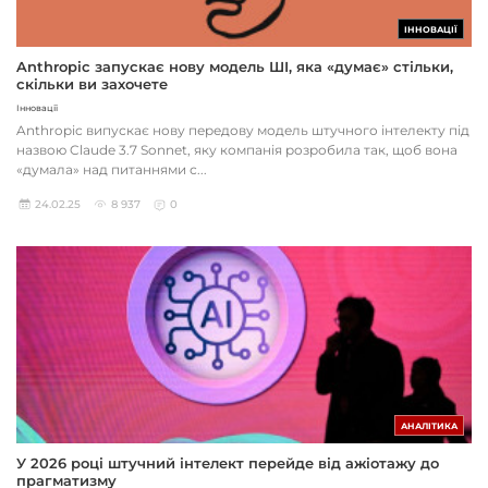
ІННОВАЦІЇ
Anthropic запускає нову модель ШІ, яка «думає» стільки,
скільки ви захочете
Інновації
Anthropic випускає нову передову модель штучного інтелекту під
назвою Claude 3.7 Sonnet, яку компанія розробила так, щоб вона
«думала» над питаннями с...
24.02.25
8 937
0
АНАЛІТИКА
У 2026 році штучний інтелект перейде від ажіотажу до
прагматизму