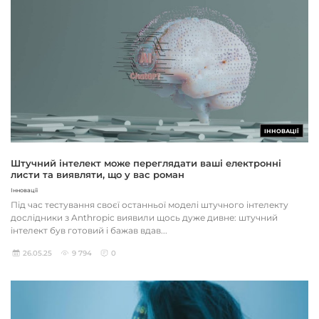
ІННОВАЦІЇ
Штучний інтелект може переглядати ваші електронні
листи та виявляти, що у вас роман
Інновації
Під час тестування своєї останньої моделі штучного інтелекту
дослідники з Anthropic виявили щось дуже дивне: штучний
інтелект був готовий і бажав вдав...
26.05.25
9 794
0