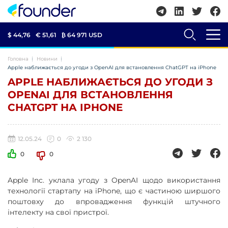
$ 44,76
€ 51,61
₿
64 971 USD
Головна
Новини
Apple наближається до угоди з OpenAI для встановлення ChatGPT на iPhone
APPLE НАБЛИЖАЄТЬСЯ ДО УГОДИ З
OPENAI ДЛЯ ВСТАНОВЛЕННЯ
CHATGPT НА IPHONE
12.05.24
0
2 130
0
0
Apple Inc. уклала угоду з OpenAI щодо використання
технології стартапу на iPhone, що є частиною ширшого
поштовху до впровадження функцій штучного
інтелекту на свої пристрої.