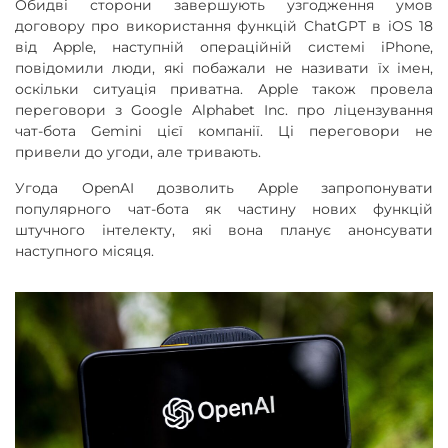
Обидві сторони завершують узгодження умов
договору про використання функцій ChatGPT в iOS 18
від Apple, наступній операційній системі iPhone,
повідомили люди, які побажали не називати їх імен,
оскільки ситуація приватна. Apple також провела
переговори з Google Alphabet Inc. про ліцензування
чат-бота Gemini цієї компанії. Ці переговори не
привели до угоди, але тривають.
Угода OpenAI дозволить Apple запропонувати
популярного чат-бота як частину нових функцій
штучного інтелекту, які вона планує анонсувати
наступного місяця.