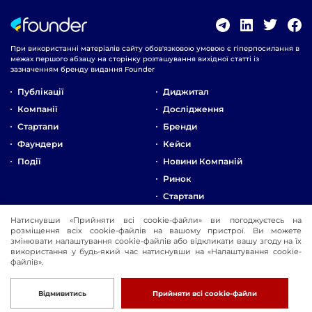
При використанні матеріалів сайту обов'язковою умовою є гіперпосилання в
межах першого абзацу на сторінку розташування вихідної статті із
зазначенням бренду видання Founder
Публікації
Диджитал
Компанії
Дослідження
Стартапи
Бренди
Фаундери
Кейси
Події
Новини Компаній
Ринок
Стартапи
Натиснувши «Прийняти всі cookie-файли» ви погоджуєтесь на
Про Компанію
розміщення всіх cookie-файлів на вашому пристрої. Ви можете
змінювати налаштування cookie-файлів або відкликати вашу згоду на їх
Реклама
використання у будь-який час натиснувши на «Налаштування cookie-
Контакти
файлів».
© 2016-2026 Founder
Розробка
Відмивитись
Прийняти всі cookie-файли