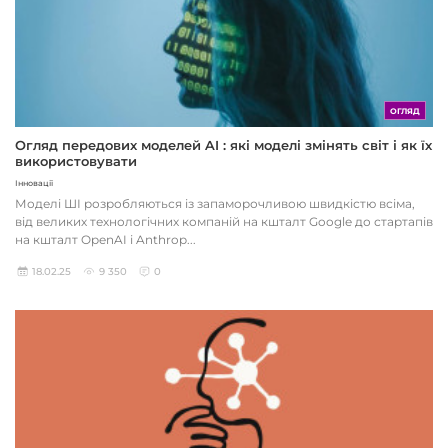
ОГЛЯД
Огляд передових моделей AI : які моделі змінять світ і як їх
використовувати
Інновації
Моделі ШІ розробляються із запаморочливою швидкістю всіма,
від великих технологічних компаній на кшталт Google до стартапів
на кшталт OpenAI і Anthrop...
18.02.25
9 350
0