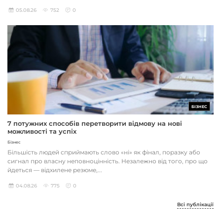
05.08.26
752
0
БІЗНЕС
7 потужних способів перетворити відмову на нові
можливості та успіх
Бізнес
Більшість людей сприймають слово «ні» як фінал, поразку або
сигнал про власну неповноцінність. Незалежно від того, про що
йдеться — відхилене резюме,...
04.08.26
775
0
Всі публікації