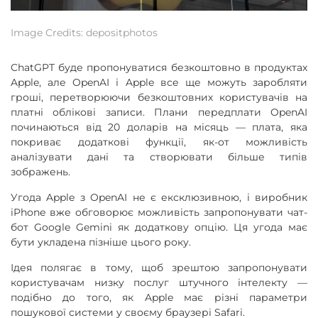
Image Credits: depositphotos
ChatGPT буде пропонуватися безкоштовно в продуктах
Apple, але OpenAI і Apple все ще можуть заробляти
гроші, перетворюючи безкоштовних користувачів на
платні облікові записи. Плани передплати OpenAI
починаються від 20 доларів на місяць — плата, яка
покриває додаткові функції, як-от можливість
аналізувати дані та створювати більше типів
зображень.
Угода Apple з OpenAI не є ексклюзивною, і виробник
iPhone вже обговорює можливість запропонувати чат-
бот Google Gemini як додаткову опцію. Ця угода має
бути укладена пізніше цього року.
Ідея полягає в тому, щоб зрештою запропонувати
користувачам низку послуг штучного інтелекту —
подібно до того, як Apple має різні параметри
пошукової системи у своєму браузері Safari.