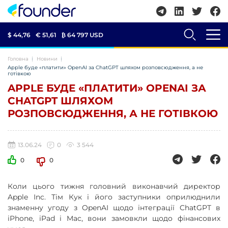
$ 44,76
€ 51,61
₿
64 797 USD
Головна
Новини
Apple буде «платити» OpenAI за ChatGPT шляхом розповсюдження, а не
готівкою
APPLE БУДЕ «ПЛАТИТИ» OPENAI ЗА
CHATGPT ШЛЯХОМ
РОЗПОВСЮДЖЕННЯ, А НЕ ГОТІВКОЮ
13.06.24
0
3 544
0
0
Коли цього тижня головний виконавчий директор
Apple Inc. Тім Кук і його заступники оприлюднили
знаменну угоду з OpenAI щодо інтеграції ChatGPT в
iPhone, iPad і Mac, вони замовкли щодо фінансових