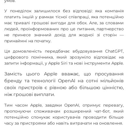
умов.
У понеділок залишилося без відповіді: яка компанія
платить іншій у рамках тісної співпраці, яка потенційно
має тривалі грошові вигоди для обох. Але, за словами
людей, проінформованих про це питання, партнерство
не принесе значний дохід для жодної зі сторін —
принаймні на початку.
Ця домовленість передбачає вбудовування ChatGPT,
цифрового помічника, який зрозуміло відповідає на
запити інформації, у Apple Siri та нові інструменти Apple.
Замість цього Apple вважає, що просування
бренду та технології OpenAI на сотні мільйонів
своїх пристроїв є рівною або більшою цінністю,
ніж грошові виплати.
Тим часом Apple, завдяки OpenAI, отримує перевагу,
пропонуючи споживачам розширений чат-бот, який
потенційно спонукає користувачів проводити більше
часу за пристроями або навіть витрачати на оновлення.