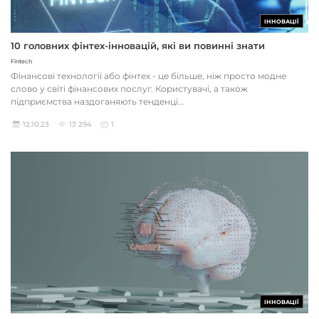
ІННОВАЦІЇ
10 головних фінтех-інновацій, які ви повинні знати
Fintech
Фінансові технології або фінтех - це більше, ніж просто модне
слово у світі фінансових послуг. Користувачі, а також
підприємства наздоганяють тенденці...
12.10.23
13 294
1
ІННОВАЦІЇ