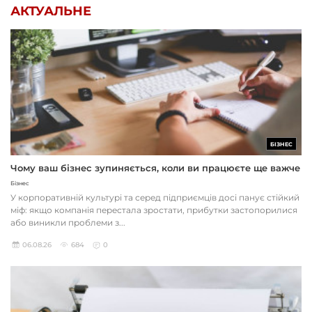
АКТУАЛЬНЕ
БІЗНЕС
Чому ваш бізнес зупиняється, коли ви працюєте ще важче
Бізнес
У корпоративній культурі та серед підприємців досі панує стійкий
міф: якщо компанія перестала зростати, прибутки застопорилися
або виникли проблеми з...
06.08.26
684
0