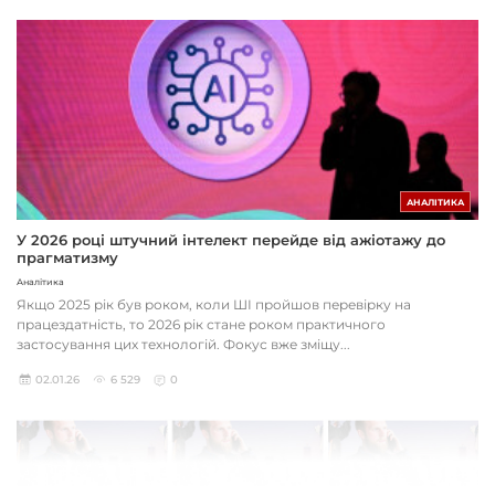
АНАЛІТИКА
У 2026 році штучний інтелект перейде від ажіотажу до
прагматизму
Аналітика
Якщо 2025 рік був роком, коли ШІ пройшов перевірку на
працездатність, то 2026 рік стане роком практичного
застосування цих технологій. Фокус вже зміщу...
02.01.26
6 529
0