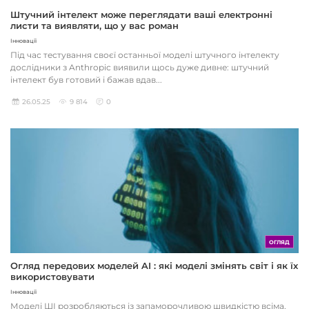
Штучний інтелект може переглядати ваші електронні
листи та виявляти, що у вас роман
Інновації
Під час тестування своєї останньої моделі штучного інтелекту
дослідники з Anthropic виявили щось дуже дивне: штучний
інтелект був готовий і бажав вдав...
26.05.25
9 814
0
ОГЛЯД
Огляд передових моделей AI : які моделі змінять світ і як їх
використовувати
Інновації
Моделі ШІ розробляються із запаморочливою швидкістю всіма,