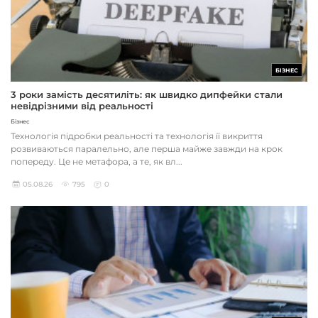
БІЗНЕС
3 роки замість десятиліть: як швидко дипфейки стали
невідрізними від реальності
Бізнес
Технологія підробки реальності та технологія її викриття
розвиваються паралельно, але перша майже завжди на крок
попереду. Це не метафора, а те, як вл...
05.08.26
795
0