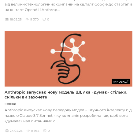
від великих технологічних компаній на кшталт Google до стартапів
на кшталт OpenAI і Anthrop...
18.02.25
9 370
0
ІННОВАЦІЇ
Anthropic запускає нову модель ШІ, яка «думає» стільки,
скільки ви захочете
Інновації
Anthropic випускає нову передову модель штучного інтелекту під
назвою Claude 3.7 Sonnet, яку компанія розробила так, щоб вона
«думала» над питаннями с...
24.02.25
8 955
0