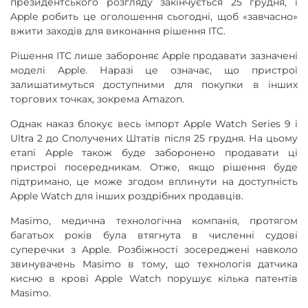
президентського розгляду закінчується 25 грудня, і
Apple робить це оголошення сьогодні, щоб «завчасно»
вжити заходів для виконання рішення ITC.
Рішення ITC лише забороняє Apple продавати зазначені
моделі Apple. Наразі це означає, що пристрої
залишатимуться доступними для покупки в інших
торгових точках, зокрема Amazon.
Однак наказ блокує весь імпорт Apple Watch Series 9 і
Ultra 2 до Сполучених Штатів після 25 грудня. На цьому
етапі Apple також буде заборонено продавати ці
пристрої посередникам. Отже, якщо рішення буде
підтримано, це може згодом вплинути на доступність
Apple Watch для інших роздрібних продавців.
Masimo, медична технологічна компанія, протягом
багатьох років була втягнута в численні судові
суперечки з Apple. Розбіжності зосереджені навколо
звинувачень Masimo в тому, що технологія датчика
кисню в крові Apple Watch порушує кілька патентів
Masimo.