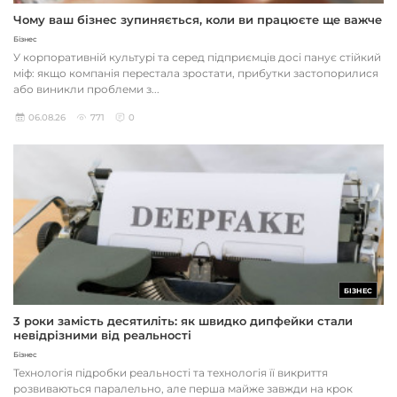
Чому ваш бізнес зупиняється, коли ви працюєте ще важче
Бізнес
У корпоративній культурі та серед підприємців досі панує стійкий
міф: якщо компанія перестала зростати, прибутки застопорилися
або виникли проблеми з...
06.08.26
771
0
БІЗНЕС
3 роки замість десятиліть: як швидко дипфейки стали
невідрізними від реальності
Бізнес
Технологія підробки реальності та технологія її викриття
розвиваються паралельно, але перша майже завжди на крок