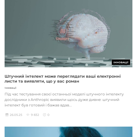
ІННОВАЦІЇ
Штучний інтелект може переглядати ваші електронні
листи та виявляти, що у вас роман
Інновації
Під час тестування своєї останньої моделі штучного інтелекту
дослідники з Anthropic виявили щось дуже дивне: штучний
інтелект був готовий і бажав вдав...
26.05.25
9 832
0