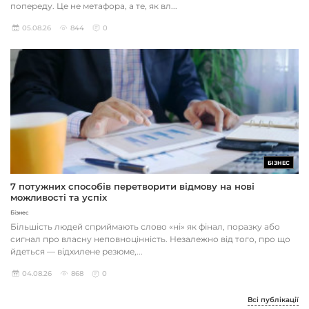
попереду. Це не метафора, а те, як вл...
05.08.26
844
0
БІЗНЕС
7 потужних способів перетворити відмову на нові
можливості та успіх
Бізнес
Більшість людей сприймають слово «ні» як фінал, поразку або
сигнал про власну неповноцінність. Незалежно від того, про що
йдеться — відхилене резюме,...
04.08.26
868
0
Всі публікації