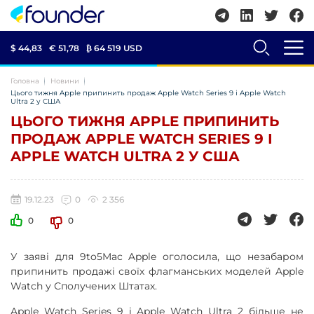
$ 44,83
€ 51,78
₿
64 519 USD
Головна
Новини
Цього тижня Apple припинить продаж Apple Watch Series 9 і Apple Watch
Ultra 2 у США
ЦЬОГО ТИЖНЯ APPLE ПРИПИНИТЬ
ПРОДАЖ APPLE WATCH SERIES 9 І
APPLE WATCH ULTRA 2 У США
19.12.23
0
2 356
0
0
У заяві для 9to5Mac Apple оголосила, що незабаром
припинить продажі своїх флагманських моделей Apple
Watch у Сполучених Штатах.
Apple Watch Series 9 і Apple Watch Ultra 2 більше не