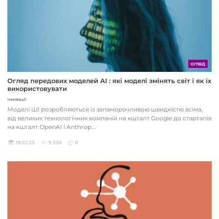
ОГЛЯД
Огляд передових моделей AI : які моделі змінять світ і як їх
використовувати
Інновації
Моделі ШІ розробляються із запаморочливою швидкістю всіма,
від великих технологічних компаній на кшталт Google до стартапів
на кшталт OpenAI і Anthrop...
18.02.25
9 393
0