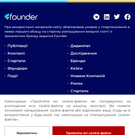
При використанні матеріалів сайту обов'язковою умовою є гіперпосилання в
межах першого абзацу на сторінку розташування вихідної статті із
зазначенням бренду видання Founder
Публікації
Диджитал
Компанії
Дослідження
Стартапи
Бренди
Фаундери
Кейси
Події
Новини Компаній
Ринок
Стартапи
Натиснувши «Прийняти всі cookie-файли» ви погоджуєтесь на
Про Компанію
розміщення всіх cookie-файлів на вашому пристрої. Ви можете
змінювати налаштування cookie-файлів або відкликати вашу згоду на їх
Реклама
використання у будь-який час натиснувши на «Налаштування cookie-
Контакти
файлів».
© 2016-2026 Founder
Розробка
Відмивитись
Прийняти всі cookie-файли