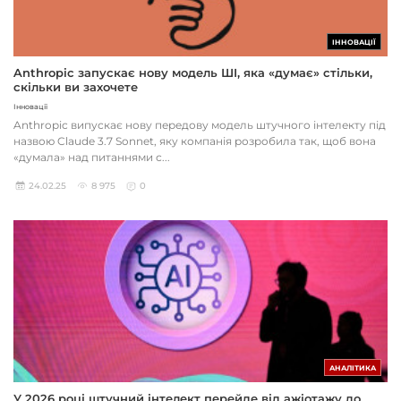
ІННОВАЦІЇ
Anthropic запускає нову модель ШІ, яка «думає» стільки,
скільки ви захочете
Інновації
Anthropic випускає нову передову модель штучного інтелекту під
назвою Claude 3.7 Sonnet, яку компанія розробила так, щоб вона
«думала» над питаннями с...
24.02.25
8 975
0
АНАЛІТИКА
У 2026 році штучний інтелект перейде від ажіотажу до