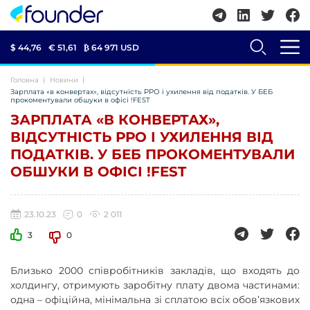
$ 44,76
€ 51,61
₿
64 971 USD
Головна
Новини
Зарплата «в конвертах», відсутність РРО і ухилення від податків. У БЕБ
прокоментували обшуки в офісі !FEST
ЗАРПЛАТА «В КОНВЕРТАХ»,
ВІДСУТНІСТЬ РРО І УХИЛЕННЯ ВІД
ПОДАТКІВ. У БЕБ ПРОКОМЕНТУВАЛИ
ОБШУКИ В ОФІСІ !FEST
23.10.23
0
2 011
3
0
Близько 2000 співробітників закладів, що входять до
холдингу, отримують заробітну плату двома частинами:
одна – офіційна, мінімальна зі сплатою всіх обов’язкових