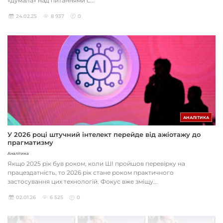
«думала» над питаннями с...
24.02.25
8 937
0
АНАЛІТИКА
У 2026 році штучний інтелект перейде від ажіотажу до
прагматизму
Аналітика
Якщо 2025 рік був роком, коли ШІ пройшов перевірку на
працездатність, то 2026 рік стане роком практичного
застосування цих технологій. Фокус вже зміщу...
02.01.26
6 525
0