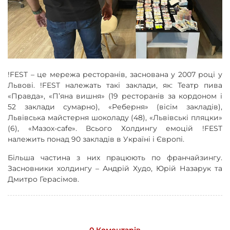
!FEST – це мережа ресторанів, заснована у 2007 році у
Львові. !FEST належать такі заклади, як: Театр пива
«Правда», «П’яна вишня» (19 ресторанів за кордоном і
52 заклади сумарно), «Реберня» (вісім закладів),
Львівська майстерня шоколаду (48), «Львівські пляцки»
(6), «Мазох-cafe». Всього Холдингу емоцій !FEST
належить понад 90 закладів в Україні і Європі.
Більша частина з них працюють по франчайзингу.
Засновники холдингу – Андрій Худо, Юрій Назарук та
Дмитро Герасімов.