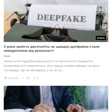
БІЗНЕС
3 роки замість десятиліть: як швидко дипфейки стали
невідрізними від реальності
Бізнес
Технологія підробки реальності та технологія її викриття
розвиваються паралельно, але перша майже завжди на крок
попереду. Це не метафора, а те, як вл...
05.08.26
752
0