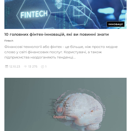
ІННОВАЦІЇ
10 головних фінтех-інновацій, які ви повинні знати
Fintech
Фінансові технології або фінтех - це більше, ніж просто модне
слово у світі фінансових послуг. Користувачі, а також
підприємства наздоганяють тенденці...
12.10.23
13 275
1