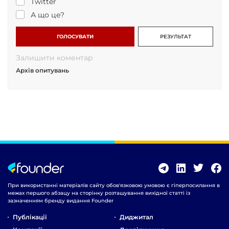
Twitter
А що це?
ГОЛОСУВАТИ
РЕЗУЛЬТАТ
Залишити коментар
Архів опитувань
При використанні матеріалів сайту обов'язковою умовою є гіперпосилання в
межах першого абзацу на сторінку розташування вихідної статті із
зазначенням бренду видання Founder
Публікації
Диджитал