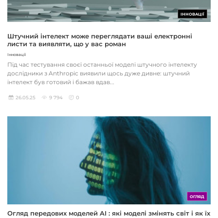
ІННОВАЦІЇ
Штучний інтелект може переглядати ваші електронні
листи та виявляти, що у вас роман
Інновації
Під час тестування своєї останньої моделі штучного інтелекту
дослідники з Anthropic виявили щось дуже дивне: штучний
інтелект був готовий і бажав вдав...
26.05.25
9 794
0
ОГЛЯД
Огляд передових моделей AI : які моделі змінять світ і як їх