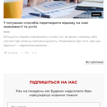
БІЗНЕС
7 потужних способів перетворити відмову на нові
можливості та успіх
Бізнес
Більшість людей сприймають слово «ні» як фінал, поразку або
сигнал про власну неповноцінність. Незалежно від того, про що
йдеться — відхилене резюме,...
04.08.26
774
0
Всі публікації
ПІДПИШІТЬСЯ НА НАС
Раз на тиждень ми будемо надсилати Вам
найцікавіші новини тижня