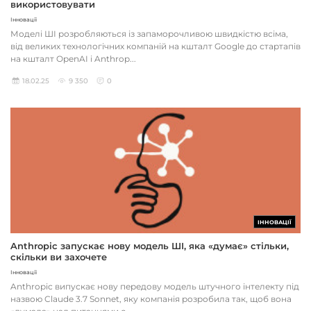
використовувати
Інновації
Моделі ШІ розробляються із запаморочливою швидкістю всіма,
від великих технологічних компаній на кшталт Google до стартапів
на кшталт OpenAI і Anthrop...
18.02.25
9 350
0
ІННОВАЦІЇ
Anthropic запускає нову модель ШІ, яка «думає» стільки,
скільки ви захочете
Інновації
Anthropic випускає нову передову модель штучного інтелекту під
назвою Claude 3.7 Sonnet, яку компанія розробила так, щоб вона