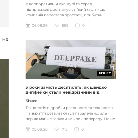
У корпоративній культурі та серед
підприємців досі панує стійкий міф: якщо
компанія перестала зростати, прибутки
застопорилися або виникли проблеми з...
06.08.26
559
0
м не
БІЗНЕС
3 роки замість десятиліть: як швидко
дипфейки стали невідрізними від
реальності
Бізнес
Технологія підробки реальності та технологія
її викриття розвиваються паралельно, але
перша майже завжди на крок попереду. Це не
метафора, а те, як вл...
05.08.26
715
0