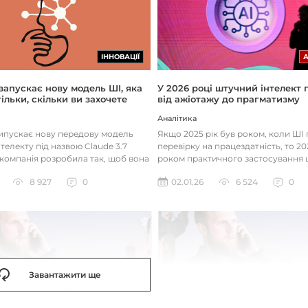
ІННОВАЦІЇ
 запускає нову модель ШІ, яка
У 2026 році штучний інтелект
ільки, скільки ви захочете
від ажіотажу до прагматизму
Аналітика
випускає нову передову модель
Якщо 2025 рік був роком, коли Ш
телекту під назвою Claude 3.7
перевірку на працездатність, то 20
 компанія розробила так, щоб вона
роком практичного застосування 
д питаннями с...
технологій. Фокус вже зміщу...
8 927
0
02.01.26
6 524
0
Завантажити ще