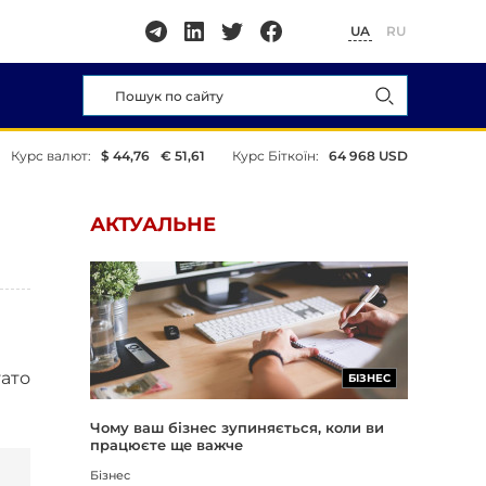
UA
RU
Курс валют:
$ 44,76
€ 51,61
Курс Біткоїн:
64 968 USD
АКТУАЛЬНЕ
гато
БІЗНЕС
Чому ваш бізнес зупиняється, коли ви
працюєте ще важче
Бізнес