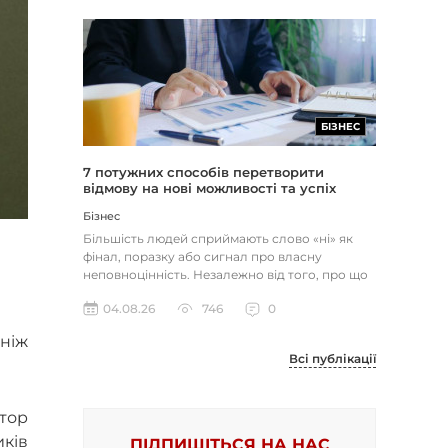
БІЗНЕС
7 потужних способів перетворити
відмову на нові можливості та успіх
Бізнес
Більшість людей сприймають слово «ні» як
фінал, поразку або сигнал про власну
неповноцінність. Незалежно від того, про що
йдеться — відхилене резюме,...
04.08.26
746
0
ніж
Всі публікації
тор
ків
ПІДПИШІТЬСЯ НА НАС