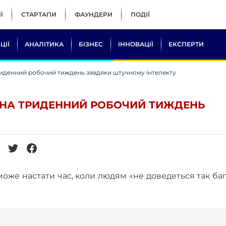
Ї
СТАРТАПИ
ФАУНДЕРИ
ПОДІЇ
ЦІЇ
АНАЛІТИКА
БІЗНЕС
ІННОВАЦІЇ
ЕКСПЕРТИ
триденний робочий тиждень завдяки штучному інтелекту
Д НА ТРИДЕННИЙ РОБОЧИЙ ТИЖДЕНЬ
може настати час, коли людям «не доведеться так ба