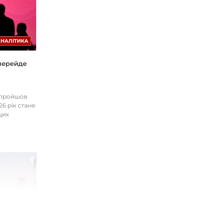
АНАЛІТИКА
 перейде
І пройшов
26 рік стане
цих