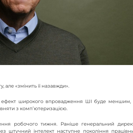
, але «змінить її назавжди».
що ефект широкого впровадження ШІ буде меншим, 
івняти з компʼютеризацією.
чення робочого тижня. Раніше генеральний дирек
з штучний інтелект наступне покоління працівни