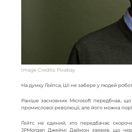
Image Credits: Pixabay
На думку Ґейтса, ШІ не забере у людей роботу
Раніше засновник Microsoft передбчав, 
промислової революції, але його можна пор
Ґейтс не єдиний, хто передбачає скоро
JPMorgan Джеймі Даймон заявив, що чере