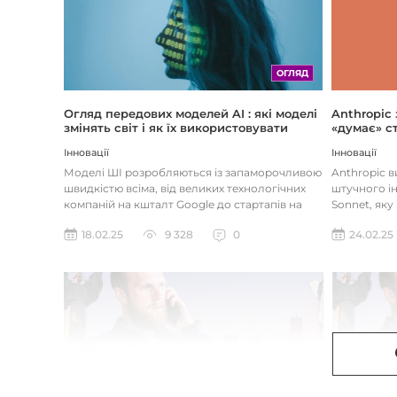
ОГЛЯД
Огляд передових моделей AI : які моделі
Anthropic
змінять світ і як їх використовувати
«думає» ст
Інновації
Інновації
Моделі ШІ розробляються із запаморочливою
Anthropic 
швидкістю всіма, від великих технологічних
штучного ін
компаній на кшталт Google до стартапів на
Sonnet, яку
кшталт OpenAI і Anthrop...
«думала» на
18.02.25
9 328
0
24.02.25