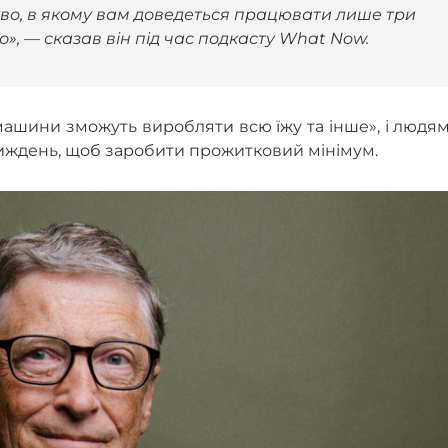
во, в якому вам доведеться працювати лише три
о», — сказав він під час подкасту What Now.
машини зможуть виробляти всю їжу та інше», і людя
тиждень, щоб заробити прожитковий мінімум.