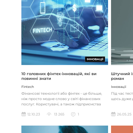
ІННОВАЦІЇ
Штучний і
10 головних фінтех-інновацій, які ви
роман
повинні знати
Інновації
Fintech
Під час тес
Фінансові технології або фінтех - це більше,
щось дуже д
ніж просто модне слово у світі фінансових
послуг. Користувачі, а також підприємства
наздоганяють тенденці...
26.05.25
12.10.23
13 265
1