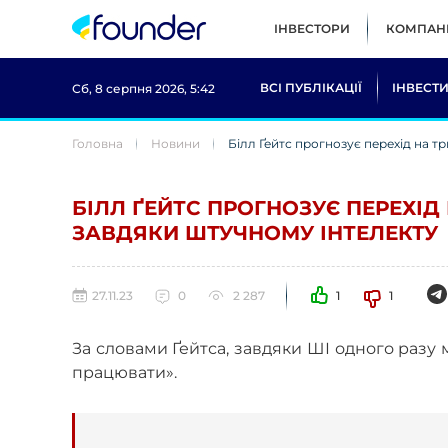
ІНВЕСТОРИ
КОМПАНІ
ВСІ ПУБЛІКАЦІЇ
ІНВЕСТИ
Сб, 8 серпня 2026, 5:42
Головна
Новини
Білл Ґейтс прогнозує перехід на 
БІЛЛ ҐЕЙТС ПРОГНОЗУЄ ПЕРЕХІ
ЗАВДЯКИ ШТУЧНОМУ ІНТЕЛЕКТУ
27.11.23
0
2 287
1
1
За словами Ґейтса, завдяки ШІ одного разу 
працювати».