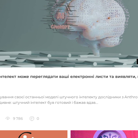
нтелект може переглядати ваші електронні листи та виявляти, 
тування своєї останньої моделі штучного інтелекту дослідники з Anthr
ивне: штучний інтелект був готовий і бажав вдав...
9 786
0