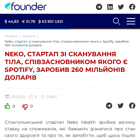
$ 44,83
€ 51,78
₿
63 851 USD
Головна
Новини
Neko, стартап зі сканування тіла, співзасновником якого є Spotify, заробив
260 мільйонів доларів
NEKO, СТАРТАП ЗІ СКАНУВАННЯ
ТІЛА, СПІВЗАСНОВНИКОМ ЯКОГО Є
SPOTIFY, ЗАРОБИВ 260 МІЛЬЙОНІВ
ДОЛАРІВ
23.01.25
0
2 847
0
0
Стокгольмський стартап Neko Health зробив велику
ставку на споживачів, які бажають дізнатися про стан
свого здоров’я та про те, як запобігти, щоб щось пішло