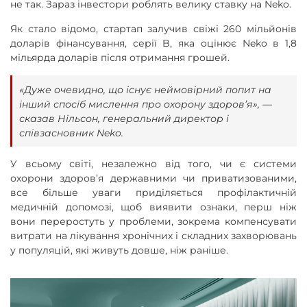
не так. Зараз інвестори роблять велику ставку на Neko.
Як стало відомо, стартап залучив свіжі 260 мільйонів
доларів фінансування, серії B, яка оцінює Neko в 1,8
мільярда доларів після отримання грошей.
«Дуже очевидно, що існує неймовірний попит на
інший спосіб мислення про охорону здоров’я», —
сказав Нільсон, генеральний директор і
співзасновник Neko.
У всьому світі, незалежно від того, чи є системи
охорони здоров’я державними чи приватизованими,
все більше уваги приділяється профілактичній
медичній допомозі, щоб виявити ознаки, перш ніж
вони переростуть у проблеми, зокрема компенсувати
витрати на лікування хронічних і складних захворювань
у популяцій, які живуть довше, ніж раніше.