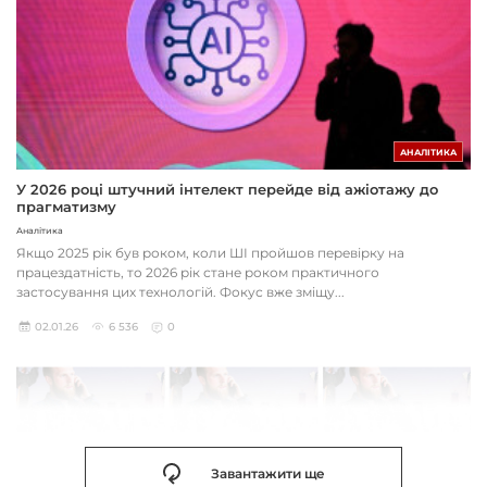
АНАЛІТИКА
У 2026 році штучний інтелект перейде від ажіотажу до
прагматизму
Аналітика
Якщо 2025 рік був роком, коли ШІ пройшов перевірку на
працездатність, то 2026 рік стане роком практичного
застосування цих технологій. Фокус вже зміщу...
02.01.26
6 536
0
Завантажити ще