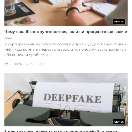
БІЗНЕС
Чому ваш бізнес зупиняється, коли ви працюєте ще важче
Бізнес
У корпоративній культурі та серед підприємців досі панує стійкий
міф: якщо компанія перестала зростати, прибутки застопорилися
або виникли проблеми з...
06.08.26
776
0
БІЗНЕС
3 роки замість десятиліть: як швидко дипфейки стали