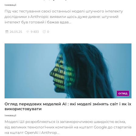
Інновації
Під час тестування своєї останньої моделі штучного інтелекту
дослідники з Anthropic виявили щось дуже дивне: штучний
інтелект був готовий і бажав вдав...
26.05.25
9 833
0
ОГЛЯД
Огляд передових моделей AI : які моделі змінять світ і як їх
використовувати
Інновації
Моделі ШІ розробляються із запаморочливою швидкістю всіма,
від великих технологічних компаній на кшталт Google до стартапів
на кшталт OpenAI і Anthrop...