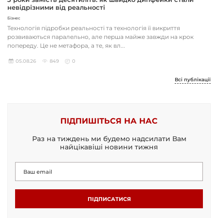
невідрізними від реальності
Бізнес
Технологія підробки реальності та технологія її викриття
розвиваються паралельно, але перша майже завжди на крок
попереду. Це не метафора, а те, як вл...
05.08.26
849
0
Всі публікації
ПІДПИШІТЬСЯ НА НАС
Раз на тиждень ми будемо надсилати Вам
найцікавіші новини тижня
ПІДПИСАТИСЯ