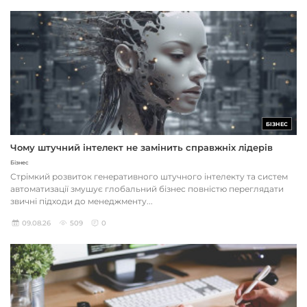
БІЗНЕС
Чому штучний інтелект не замінить справжніх лідерів
Бізнес
Стрімкий розвиток генеративного штучного інтелекту та систем
автоматизації змушує глобальний бізнес повністю переглядати
звичні підходи до менеджменту...
09.08.26
509
0