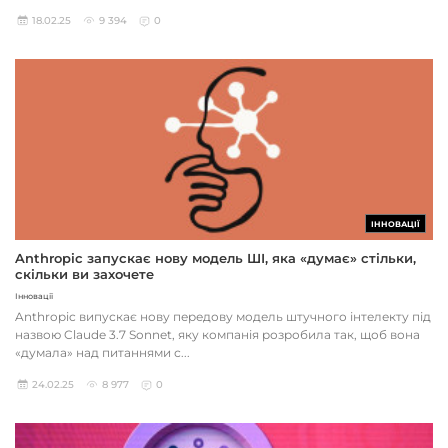
18.02.25
9 394
0
ІННОВАЦІЇ
Anthropic запускає нову модель ШІ, яка «думає» стільки,
скільки ви захочете
Інновації
Anthropic випускає нову передову модель штучного інтелекту під
назвою Claude 3.7 Sonnet, яку компанія розробила так, щоб вона
«думала» над питаннями с...
24.02.25
8 977
0