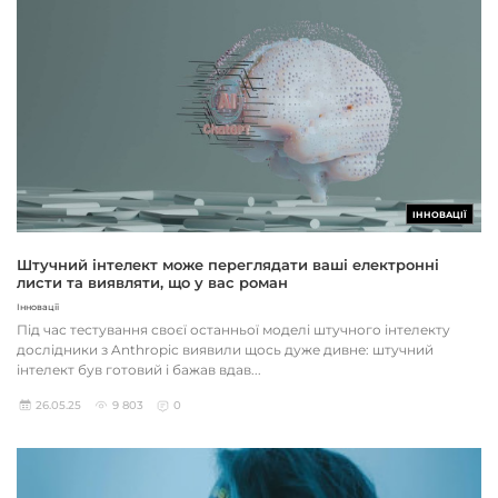
ІННОВАЦІЇ
Штучний інтелект може переглядати ваші електронні
листи та виявляти, що у вас роман
Інновації
Під час тестування своєї останньої моделі штучного інтелекту
дослідники з Anthropic виявили щось дуже дивне: штучний
інтелект був готовий і бажав вдав...
26.05.25
9 803
0