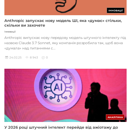
ІННОВАЦІЇ
Anthropic запускає нову модель ШІ, яка «думає» стільки,
скільки ви захочете
Інновації
Anthropic випускає нову передову модель штучного інтелекту під
назвою Claude 3.7 Sonnet, яку компанія розробила так, щоб вона
«думала» над питаннями с...
24.02.25
8 943
0
АНАЛІТИКА
У 2026 році штучний інтелект перейде від ажіотажу до