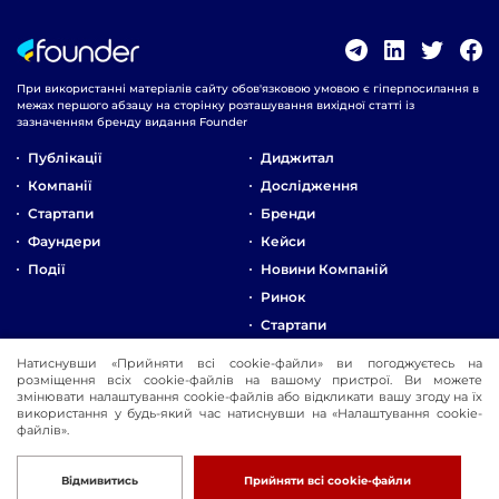
При використанні матеріалів сайту обов'язковою умовою є гіперпосилання в
межах першого абзацу на сторінку розташування вихідної статті із
зазначенням бренду видання Founder
Публікації
Диджитал
Компанії
Дослідження
Стартапи
Бренди
Фаундери
Кейси
Події
Новини Компаній
Ринок
Стартапи
Натиснувши «Прийняти всі cookie-файли» ви погоджуєтесь на
Про Компанію
розміщення всіх cookie-файлів на вашому пристрої. Ви можете
Реклама
змінювати налаштування cookie-файлів або відкликати вашу згоду на їх
використання у будь-який час натиснувши на «Налаштування cookie-
Контакти
файлів».
© 2016-2026 Founder
Розробка
Відмивитись
Прийняти всі cookie-файли