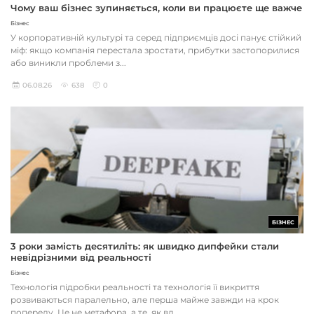
Чому ваш бізнес зупиняється, коли ви працюєте ще важче
Бізнес
У корпоративній культурі та серед підприємців досі панує стійкий
міф: якщо компанія перестала зростати, прибутки застопорилися
або виникли проблеми з...
06.08.26
638
0
БІЗНЕС
3 роки замість десятиліть: як швидко дипфейки стали
невідрізними від реальності
Бізнес
Технологія підробки реальності та технологія її викриття
розвиваються паралельно, але перша майже завжди на крок
попереду. Це не метафора, а те, як вл...