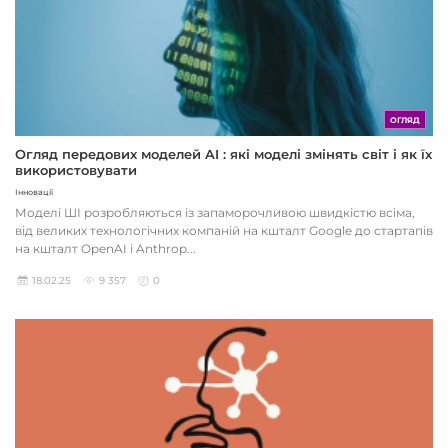
ОГЛЯД
Огляд передових моделей AI : які моделі змінять світ і як їх
використовувати
Інновації
Моделі ШІ розробляються із запаморочливою швидкістю всіма,
від великих технологічних компаній на кшталт Google до стартапів
на кшталт OpenAI і Anthrop...
18.02.25
9 357
0