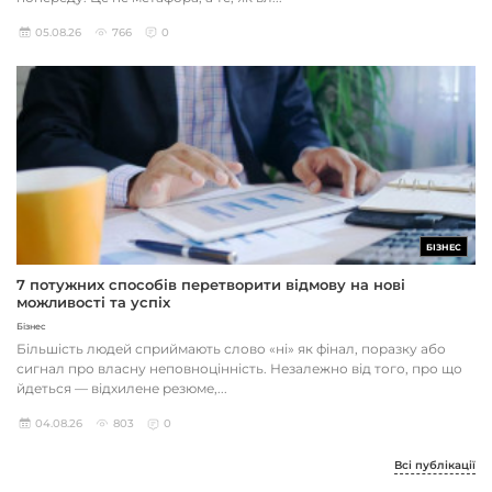
05.08.26
766
0
БІЗНЕС
7 потужних способів перетворити відмову на нові
можливості та успіх
Бізнес
Більшість людей сприймають слово «ні» як фінал, поразку або
сигнал про власну неповноцінність. Незалежно від того, про що
йдеться — відхилене резюме,...
04.08.26
803
0
Всі публікації