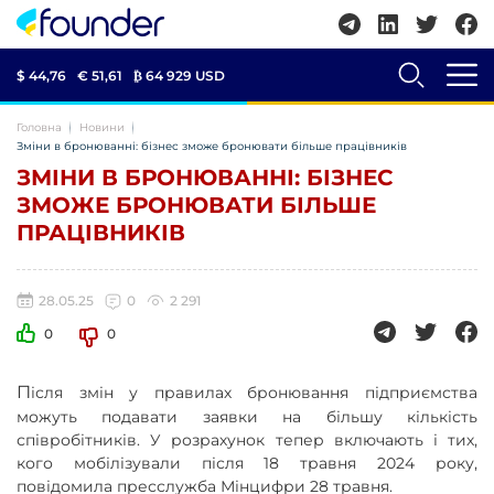
$ 44,76
€ 51,61
₿
64 929 USD
Головна
Новини
Зміни в бронюванні: бізнес зможе бронювати більше працівників
ЗМІНИ В БРОНЮВАННІ: БІЗНЕС
ЗМОЖЕ БРОНЮВАТИ БІЛЬШЕ
ПРАЦІВНИКІВ
28.05.25
0
2 291
0
0
П
ісля змін у правилах бронювання підприємства
можуть подавати заявки на більшу кількість
співробітників. У розрахунок тепер включають і тих,
кого мобілізували після 18 травня 2024 року,
повідомила пресслужба Мінцифри 28 травня.