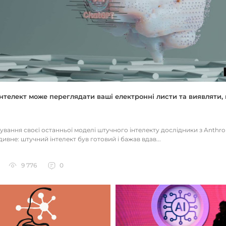
нтелект може переглядати ваші електронні листи та виявляти, 
тування своєї останньої моделі штучного інтелекту дослідники з Anthr
ивне: штучний інтелект був готовий і бажав вдав...
9 776
0