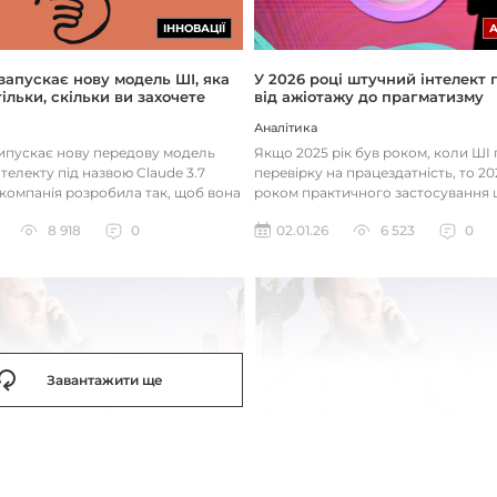
ІННОВАЦІЇ
 запускає нову модель ШІ, яка
У 2026 році штучний інтелект
ільки, скільки ви захочете
від ажіотажу до прагматизму
Аналітика
випускає нову передову модель
Якщо 2025 рік був роком, коли Ш
телекту під назвою Claude 3.7
перевірку на працездатність, то 20
 компанія розробила так, щоб вона
роком практичного застосування 
д питаннями с...
технологій. Фокус вже зміщу...
8 918
0
02.01.26
6 523
0
Завантажити ще