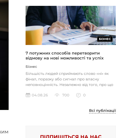
БІЗНЕС
7 потужних способів перетворити
відмову на нові можливості та успіх
Бізнес
Більшість людей сприймають слово «ні» як
фінал, поразку або сигнал про власну
неповноцінність. Незалежно від того, про що
йдеться — відхилене резюме,...
04.08.26
700
0
Всі публікації
ким
ПІДПИШІТЬСЯ НА НАС