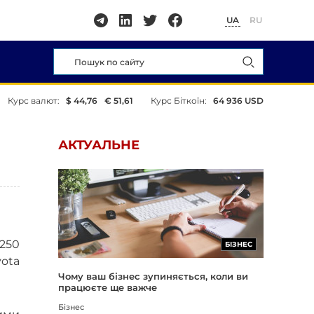
UA
RU
Курс валют:
$ 44,76
€ 51,61
Курс Біткоїн:
64 936 USD
АКТУАЛЬНЕ
1250
БІЗНЕС
yota
Чому ваш бізнес зупиняється, коли ви
працюєте ще важче
Бізнес