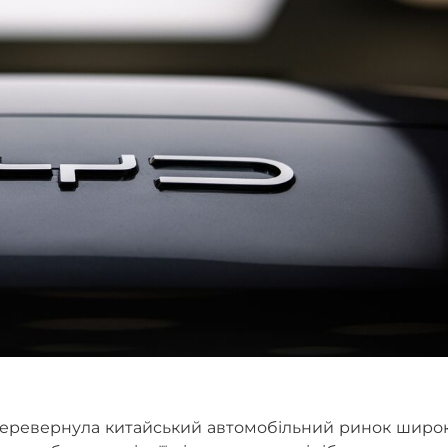
 перевернула китайський автомобільний ринок широ