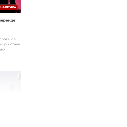
АНАЛІТИКА
 перейде
І пройшов
26 рік стане
цих