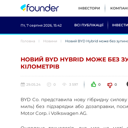
ІНВЕСТОРИ
КОМПАНІ
ВСІ ПУБЛІКАЦІЇ
ІНВЕСТИ
Пт, 7 серпня 2026, 15:42
Головна
Новини
Новий BYD Hybrid може без зупино
НОВИЙ BYD HYBRID МОЖЕ БЕЗ З
КІЛОМЕТРІВ
29.05.24
0
3 597
0
0
BYD Co. представила нову гібридну силову 
миль) без підзарядки або дозаправки, поси
Motor Corp. і Volkswagen AG.