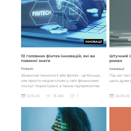
ІННОВАЦІЇ
Штучний і
10 головних фінтех-інновацій, які ви
роман
повинні знати
Інновації
Fintech
Під час тес
Фінансові технології або фінтех - це більше,
щось дуже д
ніж просто модне слово у світі фінансових
послуг. Користувачі, а також підприємства
наздоганяють тенденці...
26.05.25
12.10.23
13 260
1