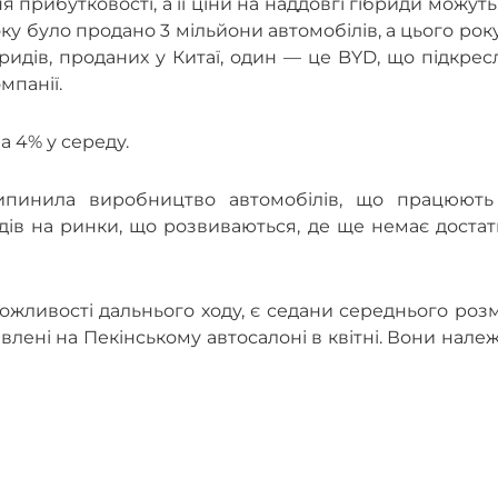
 прибутковості, а її ціни на наддовгі гібриди можут
ку було продано 3 мільйони автомобілів, а цього рок
бридів, проданих у Китаї, один — це BYD, що підкре
мпанії.
а 4% у середу.
ипинила виробництво автомобілів, що працюють
дів на ринки, що розвиваються, де ще немає доста
жливості дальнього ходу, є седани середнього роз
авлені на Пекінському автосалоні в квітні. Вони нале