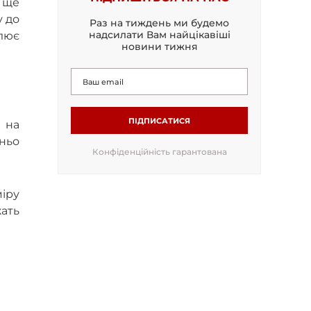
ь ще
у до
Раз на тиждень ми будемо
надсилати Вам найцікавіші
слює
новини тижня
ПІДПИСАТИСЯ
 на
тньо
Конфіденційність гарантована
міру
жать