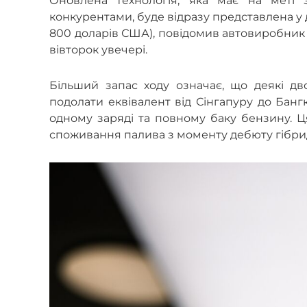
Оновлена технологія, яка має на меті 
конкурентами, буде відразу представлена у 
800 доларів США), повідомив автовиробник 
вівторок увечері.
Більший запас ходу означає, що деякі дв
подолати еквівалент від Сінгапуру до Бан
одному заряді та повному баку бензину. Ц
споживання палива з моменту дебюту гібриді