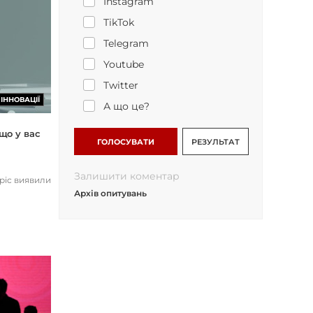
Instagram
TikTok
Telegram
Youtube
Twitter
ІННОВАЦІЇ
А що це?
що у вас
ГОЛОСУВАТИ
РЕЗУЛЬТАТ
Залишити коментар
opic виявили
Архів опитувань