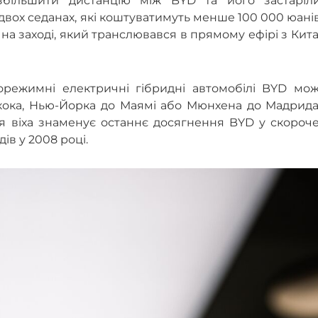
збільшити дистанцію між BYD та його застаріл
двох седанах, які коштуватимуть менше 100 000 юанів
на заході, який транслювався в прямому ефірі з Кит
орежимні електричні гібридні автомобілі BYD мож
гкока, Нью-Йорка до Маямі або Мюнхена до Мадрида
я віха знаменує останнє досягнення BYD у скороче
в у 2008 році.