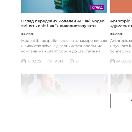
ОГЛЯД
Огляд передових моделей AI : які моделі
Anthropic
змінять світ і як їх використовувати
«думає» ст
Інновації
Інновації
Моделі ШІ розробляються із запаморочливою
Anthropic 
швидкістю всіма, від великих технологічних
штучного ін
компаній на кшталт Google до стартапів на
Sonnet, яку
кшталт OpenAI і Anthrop...
«думала» на
18.02.25
9 313
0
24.02.25