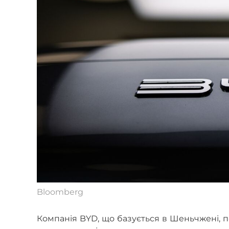
Bloomberg
Компанія BYD, що базується в Шеньчжені,