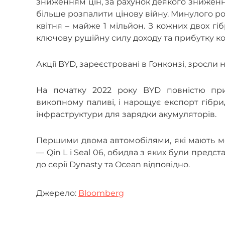
зниженням цін, за рахунок деякого зниження
більше розпалити цінову війну. Минулого ро
квітня – майже 1 мільйон. З кожних двох гі
ключову рушійну силу доходу та прибутку ко
Акції BYD, зареєстровані в Гонконзі, зросли н
На початку 2022 року BYD повністю пр
викопному паливі, і нарощує експорт гібри
інфраструктури для зарядки акумуляторів.
Першими двома автомобілями, які мають мо
— Qin L і Seal 06, обидва з яких були предст
до серії Dynasty та Ocean відповідно.
Джерело:
Bloomberg