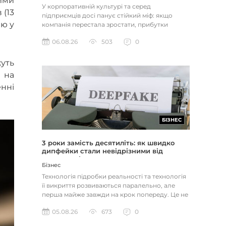
ими
У корпоративній культурі та серед
 (13
підприємців досі панує стійкий міф: якщо
аю у
компанія перестала зростати, прибутки
застопорилися або виникли проблеми з...
06.08.26
503
0
уть
 на
нні
БІЗНЕС
3 роки замість десятиліть: як швидко
дипфейки стали невідрізними від
реальності
Бізнес
Технологія підробки реальності та технологія
її викриття розвиваються паралельно, але
перша майже завжди на крок попереду. Це не
метафора, а те, як вл...
05.08.26
673
0