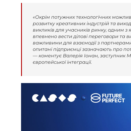
«Окрім потужних технологічних можлив
розвитку креативних індустрій та вихо
викликів для учасників ринку, одним з 
впевнено вести ділові переговори та в
важливими для взаємодії з партнерами 
опитані підприємці зазначають про потр
— коментує
Валерія Іонан
, заступник 
європейської інтеграції.