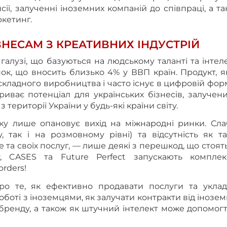
сії, залученні іноземних компаній до співпраці, а т
кетинг.
ЗНЕСАМ З КРЕАТИВНИХ ІНДУСТРІЙ
 галузі, що базуються на людському таланті та інтеле
к, що вносить близько 4% у ВВП країн. Продукт, я
складного виробництва і часто існує в цифровій форм
риває потенціал для українських бізнесів, залучен
з території України у будь-які країни світу.
нку лише опановує вихід на міжнародні ринки. Сла
 так і на розмовному рівні) та відсутність як та
 та своїх послуг, — лише деякі з перешкод, що стоят
, CASES та Future Perfect запускають комплек
rders!
о те, як ефективно продавати послуги та уклад
оботі з іноземцями, як залучати контракти від інозе
 бренду, а також як штучний інтелект може допомог