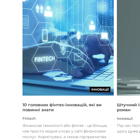
ІННОВАЦІЇ
Штучний і
10 головних фінтех-інновацій, які ви
роман
повинні знати
Інновації
Fintech
Під час тес
Фінансові технології або фінтех - це більше,
щось дуже д
ніж просто модне слово у світі фінансових
послуг. Користувачі, а також підприємства