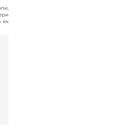
опи,
ери
ь як