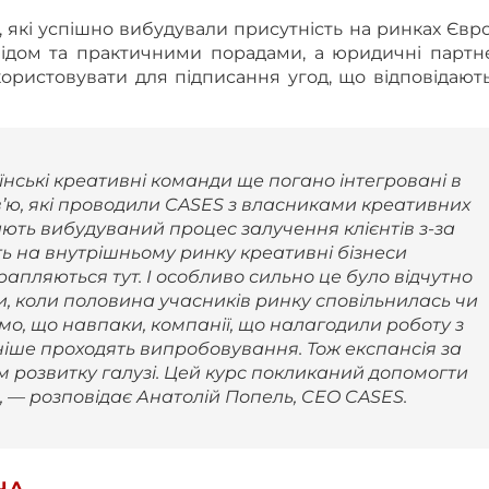
, які успішно вибудували присутність на ринках Євр
свідом та практичними порадами, а юридичні партн
ористовувати для підписання угод, що відповідают
їнські креативні команди ще погано інтегровані в
в’ю, які проводили CASES з власниками креативних
ають вибудуваний процес залучення клієнтів з-за
ть на внутрішньому ринку креативні бізнеси
трапляються тут. І особливо сильно це було відчутно
и, коли половина учасників ринку сповільнилась чи
о, що навпаки, компанії, що налагодили роботу з
іше проходять випробовування. Тож експансія за
м розвитку галузі. Цей курс покликаний допомогти
, — розповідає
Анатолій Попель
, CEO CASES.