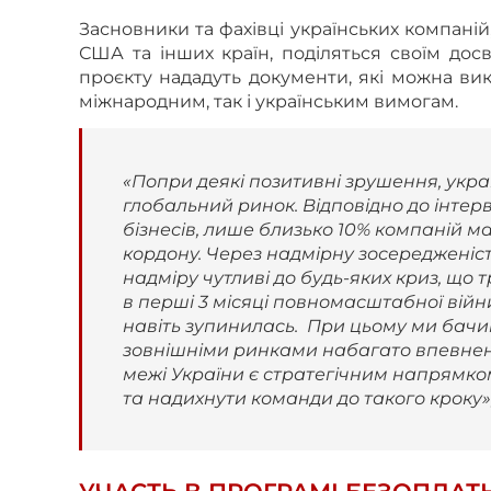
Засновники та фахівці українських компаній
США та інших країн, поділяться своїм до
проєкту нададуть документи, які можна вик
міжнародним, так і українським вимогам.
«Попри деякі позитивні зрушення, укра
глобальний ринок. Відповідно до інтер
бізнесів, лише близько 10% компаній м
кордону. Через надмірну зосередженіс
надміру чутливі до будь-яких криз, що 
в перші 3 місяці повномасштабної війн
навіть зупинилась. При цьому ми бачим
зовнішніми ринками набагато впевнен
межі України є стратегічним напрямко
та надихнути команди до такого кроку»