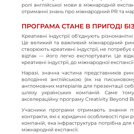
ролі англійської мови в міжнародній експан
отриманні знань про міжнародний PR та мар
ПРОГРАМА СТАНЕ В ПРИГОДІ БІ
Креативні індустрії об'єднують різноманітні
Це великий та важливий міжнародний рино
створюють креативні індустрії, не потребує 
відтак — його легко експортувати. Це відк
креативні індустрії, до міжнародної експансії 
Наразі, значна частина представників ри
володіння англійською (як на письмовому,
англомовних матеріалів для презентації себе
шляху українських компаній. Саме тому
акселераційну програму Creativity Beyond Bo
Учасники програми отримають знання пр
контракти, які є юридичні особливості при р
компаній, яка інфраструктура потрібна для
міжнародній експансії.