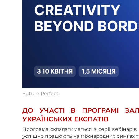
Future Perfect
ДО УЧАСТІ В ПРОГРАМІ ЗА
УКРАЇНСЬКИХ ЕКСПАТІВ
Програма складатиметься з серії вебінарів 
успішно працюють на міжнародних ринках та 