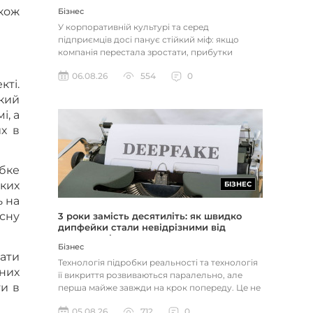
акож
Бізнес
У корпоративній культурі та серед
підприємців досі панує стійкий міф: якщо
компанія перестала зростати, прибутки
застопорилися або виникли проблеми з...
06.08.26
554
0
кті.
кий
і, а
их в
бке
ких
БІЗНЕС
ь на
сну
3 роки замість десятиліть: як швидко
дипфейки стали невідрізними від
реальності
Бізнес
ати
Технологія підробки реальності та технологія
мних
її викриття розвиваються паралельно, але
ти в
перша майже завжди на крок попереду. Це не
метафора, а те, як вл...
05.08.26
712
0