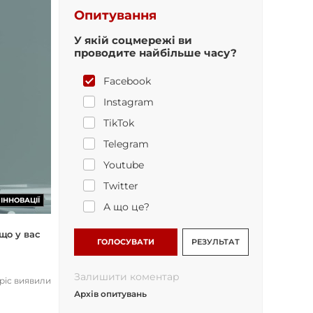
Опитування
У якій соцмережі ви
проводите найбільше часу?
Facebook
Instagram
TikTok
Telegram
Youtube
Twitter
ІННОВАЦІЇ
А що це?
що у вас
ГОЛОСУВАТИ
РЕЗУЛЬТАТ
Залишити коментар
opic виявили
Архів опитувань