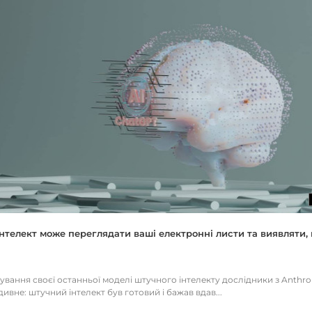
нтелект може переглядати ваші електронні листи та виявляти, 
тування своєї останньої моделі штучного інтелекту дослідники з Anthr
ивне: штучний інтелект був готовий і бажав вдав...