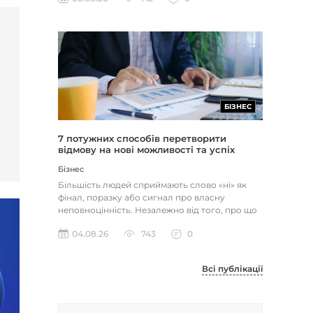
БІЗНЕС
7 потужних способів перетворити
відмову на нові можливості та успіх
Бізнес
Більшість людей сприймають слово «ні» як
фінал, поразку або сигнал про власну
неповноцінність. Незалежно від того, про що
йдеться — відхилене резюме,...
04.08.26
743
0
Всі публікації