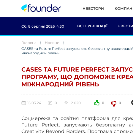
ІНВЕСТОРИ
КОМПАНІ
ВСІ ПУБЛІКАЦІЇ
ІНВЕСТИ
Сб, 8 серпня 2026, 4:30
Головна
Новини
CASES та Future Perfect запускають безоплатну акселерац
міжнародний рівень
CASES ТА FUTURE PERFECT ЗАП
ПРОГРАМУ, ЩО ДОПОМОЖЕ КРЕА
МІЖНАРОДНИЙ РІВЕНЬ
15.03.24
0
2 020
0
0
Соцмережа та освітня платформа для кре
Future Perfect
, запускають
безоплатну
ак
Creativity Beyond Borders
. Програма спрямо