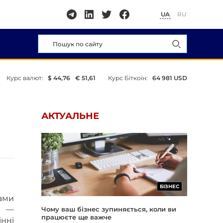
UA
RU
Курс валют:
$ 44,76
€ 51,61
Курс Біткоїн:
64 981 USD
АКТУАЛЬНЕ
БІЗНЕС
ами
й —
Чому ваш бізнес зупиняється, коли ви
працюєте ще важче
інні