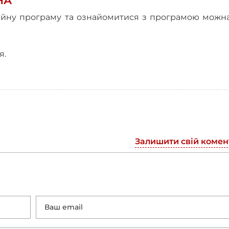
НА
ційну програму та ознайомитися з програмою мож
ня
.
Залишити свій комен