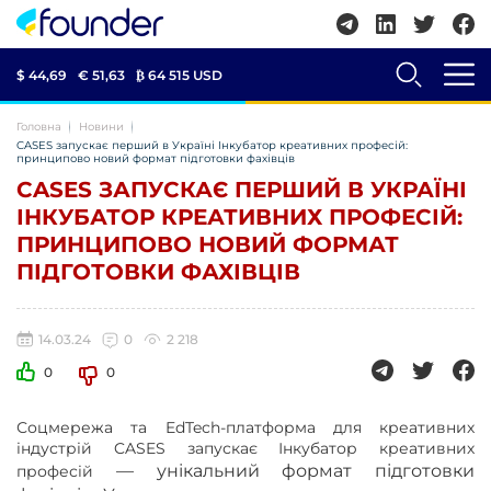
$ 44,69
€ 51,63
₿
64 515 USD
Головна
Новини
CASES запускає перший в Україні Інкубатор креативних професій:
принципово новий формат підготовки фахівців
CASES ЗАПУСКАЄ ПЕРШИЙ В УКРАЇНІ
ІНКУБАТОР КРЕАТИВНИХ ПРОФЕСІЙ:
ПРИНЦИПОВО НОВИЙ ФОРМАТ
ПІДГОТОВКИ ФАХІВЦІВ
14.03.24
0
2 218
0
0
Соцмережа та EdTech-платформа для креативних
індустрій CASES запускає Інкубатор креативних
—
унікальний формат підготовки
професій