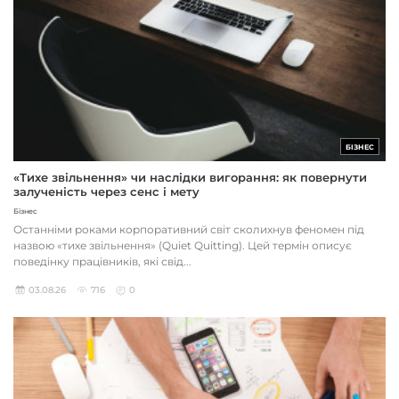
БІЗНЕС
«Тихе звільнення» чи наслідки вигорання: як повернути
залученість через сенс і мету
Бізнес
Останніми роками корпоративний світ сколихнув феномен під
назвою «тихе звільнення» (Quiet Quitting). Цей термін описує
поведінку працівників, які свід...
03.08.26
716
0