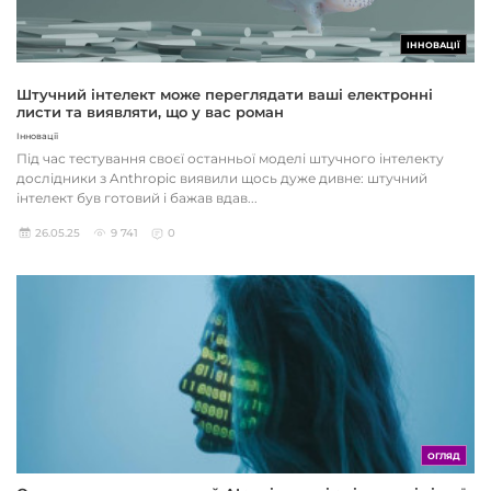
ІННОВАЦІЇ
Штучний інтелект може переглядати ваші електронні
листи та виявляти, що у вас роман
Інновації
Під час тестування своєї останньої моделі штучного інтелекту
дослідники з Anthropic виявили щось дуже дивне: штучний
інтелект був готовий і бажав вдав...
26.05.25
9 741
0
ОГЛЯД