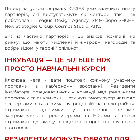
Перед запуском формату CASES уже залучила низку
партнерів, які виступатимуть як ментори, так і як
роботодавці: League Design Agency, SMM-бюро SHCHE,
New Strategies Group, Cosmos Studio, ARC.
Значна частина партнерів - це знакові компанії на
ринку, що мають численні міжнародні нагороди та
добре відомі у творчій спільноті.
ІНКУБАЦІЯ — ЦЕ БІЛЬШЕ НІЖ
ПРОСТО НАВЧАЛЬНІ КУРСИ
Ключова мета - дати поштовх кожному учаснику
програми в кар'єрному зростанні. Резиденти
інкубатора працюватимуть у команді над реальними
проєктами та викликами, матимуть змогу зустрічатися з
експертами для отримання рецензій на свою роботу,
отримають підтримку у створенні резюме,
зустрічаючись із рекрутерами та HR-ами, а також
отримають допомогу в підготовці проєктів для свого
портфоліо.
РЕЗИДЕНТИ МОЖУТЬ ОБРАТИ ДЛЯ