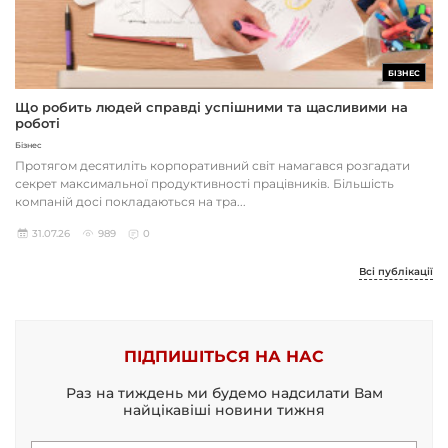
БІЗНЕС
Що робить людей справді успішними та щасливими на
роботі
Бізнес
Протягом десятиліть корпоративний світ намагався розгадати
секрет максимальної продуктивності працівників. Більшість
компаній досі покладаються на тра...
31.07.26
989
0
Всі публікації
ПІДПИШІТЬСЯ НА НАС
Раз на тиждень ми будемо надсилати Вам
найцікавіші новини тижня