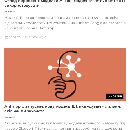
Огляд передових моделей AI : які моделі змінять світ і як їх
використовувати
Інновації
Моделі ШІ розробляються із запаморочливою швидкістю всіма,
від великих технологічних компаній на кшталт Google до стартапів
на кшталт OpenAI і Anthrop...
18.02.25
9 268
0
ІННОВАЦІЇ
Anthropic запускає нову модель ШІ, яка «думає» стільки,
скільки ви захочете
Інновації
Anthropic випускає нову передову модель штучного інтелекту під
назвою Claude 3.7 Sonnet, яку компанія розробила так, щоб вона