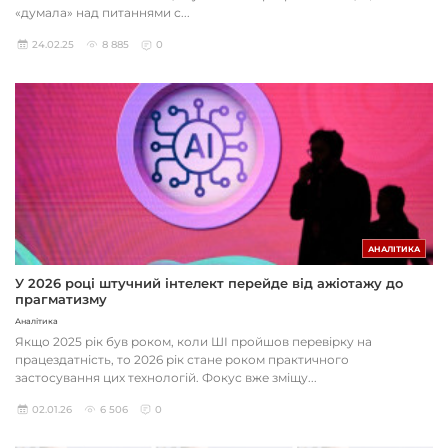
«думала» над питаннями с...
24.02.25
8 885
0
АНАЛІТИКА
У 2026 році штучний інтелект перейде від ажіотажу до
прагматизму
Аналітика
Якщо 2025 рік був роком, коли ШІ пройшов перевірку на
працездатність, то 2026 рік стане роком практичного
застосування цих технологій. Фокус вже зміщу...
02.01.26
6 506
0