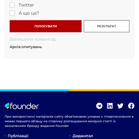
Twitter
А що це?
ГОЛОСУВАТИ
РЕЗУЛЬТАТ
Залишити коментар
Архів опитувань
При використанні матеріалів сайту обов'язковою умовою є гіперпосилання в
межах першого абзацу на сторінку розташування вихідної статті із
зазначенням бренду видання Founder
Публікації
Диджитал