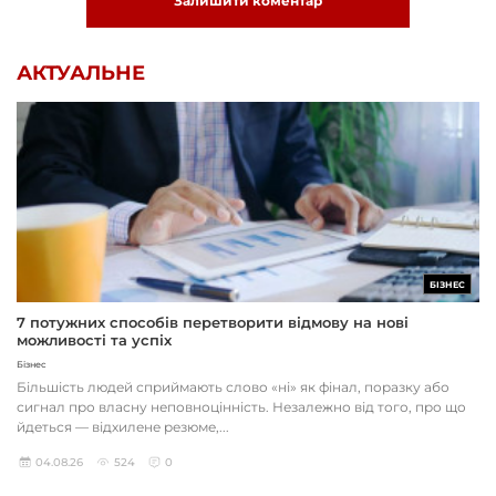
Залишити коментар
АКТУАЛЬНЕ
БІЗНЕС
7 потужних способів перетворити відмову на нові
можливості та успіх
Бізнес
Більшість людей сприймають слово «ні» як фінал, поразку або
сигнал про власну неповноцінність. Незалежно від того, про що
йдеться — відхилене резюме,...
04.08.26
524
0