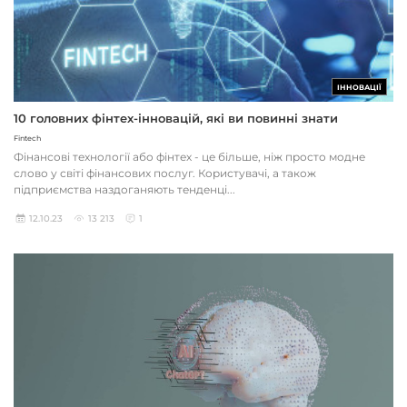
ІННОВАЦІЇ
10 головних фінтех-інновацій, які ви повинні знати
Fintech
Фінансові технології або фінтех - це більше, ніж просто модне
слово у світі фінансових послуг. Користувачі, а також
підприємства наздоганяють тенденці...
12.10.23
13 213
1