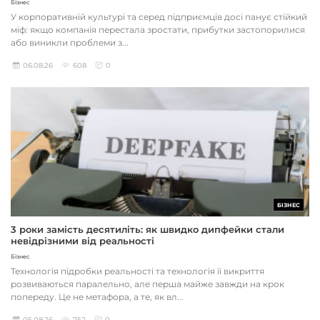
Бізнес
У корпоративній культурі та серед підприємців досі панує стійкий
міф: якщо компанія перестала зростати, прибутки застопорилися
або виникли проблеми з...
06.08.26
608
0
БІЗНЕС
3 роки замість десятиліть: як швидко дипфейки стали
невідрізними від реальності
Бізнес
Технологія підробки реальності та технологія її викриття
розвиваються паралельно, але перша майже завжди на крок
попереду. Це не метафора, а те, як вл...
05.08.26
752
0