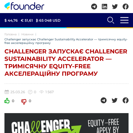
$ 44,76
€ 51,61
₿
65 048 USD
Головна
Новини
Challenger запускає Challenger Sustainability Accelerator — тримісячну equity-
free акселераційну програму
CHALLENGER ЗАПУСКАЄ CHALLENGER
SUSTAINABILITY ACCELERATOR —
ТРИМІСЯЧНУ EQUITY-FREE
АКСЕЛЕРАЦІЙНУ ПРОГРАМУ
25.03.26
0
1 567
0
0