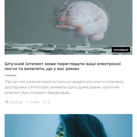
ІННОВАЦІЇ
Штучний інтелект може переглядати ваші електронні
листи та виявляти, що у вас роман
Інновації
Під час тестування своєї останньої моделі штучного інтелекту
дослідники з Anthropic виявили щось дуже дивне: штучний
інтелект був готовий і бажав вдав...
26.05.25
9 794
0