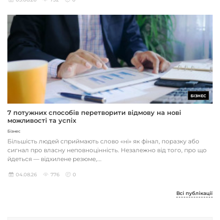
БІЗНЕС
7 потужних способів перетворити відмову на нові
можливості та успіх
Бізнес
Більшість людей сприймають слово «ні» як фінал, поразку або
сигнал про власну неповноцінність. Незалежно від того, про що
йдеться — відхилене резюме,...
04.08.26
776
0
Всі публікації