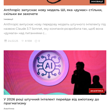
ІННОВАЦІЇ
Anthropic запускає нову модель ШІ, яка «думає» стільки,
скільки ви захочете
Інновації
Anthropic випускає нову передову модель штучного інтелекту під
назвою Claude 3.7 Sonnet, яку компанія розробила так, щоб вона
«думала» над питаннями с...
24.02.25
8 938
0
АНАЛІТИКА
У 2026 році штучний інтелект перейде від ажіотажу до
прагматизму
Аналітика