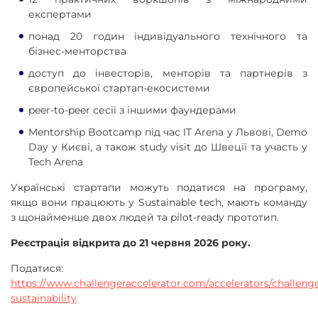
експертами
понад 20 годин індивідуального технічного та
бізнес-менторства
доступ до інвесторів, менторів та партнерів з
європейської стартап-екосистеми
peer-to-peer сесії з іншими фаундерами
Mentorship Bootcamp під час IT Arena у Львові, Demo
Day у Києві, а також study visit до Швеції та участь у
Tech Arena
Українські стартапи можуть податися на програму,
якщо вони працюють у Sustainable tech, мають команду
з щонайменше двох людей та pilot-ready прототип.
Реєстрація відкрита до 21 червня 2026 року.
Податися:
https://www.challengeraccelerator.com/accelerators/challenge
sustainability