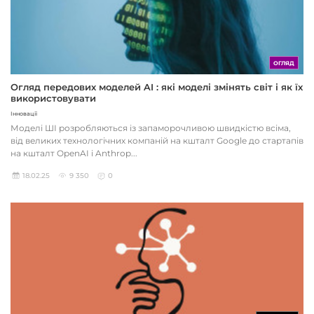
ОГЛЯД
Огляд передових моделей AI : які моделі змінять світ і як їх
використовувати
Інновації
Моделі ШІ розробляються із запаморочливою швидкістю всіма,
від великих технологічних компаній на кшталт Google до стартапів
на кшталт OpenAI і Anthrop...
18.02.25
9 350
0