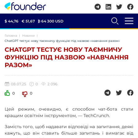
$ 44,76
€ 51,67
₿
64 300 USD
Головна
Новини
ChatGPT тестує нову таємничу функцію під назвою «навчання разом»
CHATGPT ТЕСТУЄ НОВУ ТАЄМНИЧУ
ФУНКЦІЮ ПІД НАЗВОЮ «НАВЧАННЯ
РАЗОМ»
08.07.25
0
2 096
0
0
Цей режим, очевидно, є способом чат-бота стати
кращим освітнім інструментом,
—
TechCrunch.
Замість того, щоб надавати відповіді на запитання, деякі
кажуть, що він ставить більше запитань і вимагає від