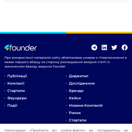
При використанні матеріалів сайту обов'язковою умовою є гіперпосилання в
межах першого абзацу на сторінку розташування вихідної статті із
зазначенням бренду видання Founder
Публікації
Диджитал
Компанії
Дослідження
Стартапи
Бренди
Фаундери
Кейси
Події
Новини Компаній
Ринок
Стартапи
Натиснувши «Прийняти всі cookie-файли» ви погоджуєтесь на
Про Компанію