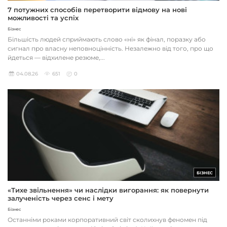
7 потужних способів перетворити відмову на нові
можливості та успіх
Бізнес
Більшість людей сприймають слово «ні» як фінал, поразку або
сигнал про власну неповноцінність. Незалежно від того, про що
йдеться — відхилене резюме,...
04.08.26
651
0
БІЗНЕС
«Тихе звільнення» чи наслідки вигорання: як повернути
залученість через сенс і мету
Бізнес
Останніми роками корпоративний світ сколихнув феномен під