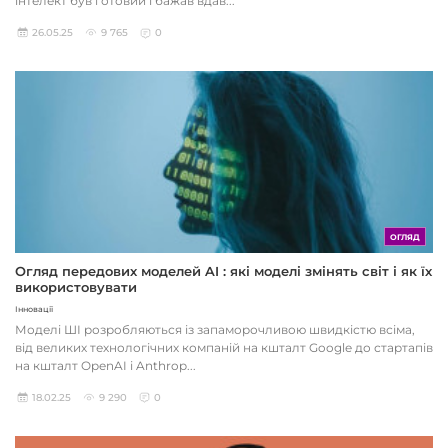
інтелект був готовий і бажав вдав...
26.05.25
9 765
0
ОГЛЯД
Огляд передових моделей AI : які моделі змінять світ і як їх
використовувати
Інновації
Моделі ШІ розробляються із запаморочливою швидкістю всіма,
від великих технологічних компаній на кшталт Google до стартапів
на кшталт OpenAI і Anthrop...
18.02.25
9 290
0