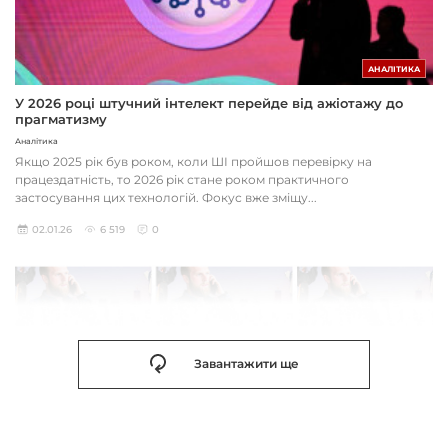
АНАЛІТИКА
У 2026 році штучний інтелект перейде від ажіотажу до
прагматизму
Аналітика
Якщо 2025 рік був роком, коли ШІ пройшов перевірку на
працездатність, то 2026 рік стане роком практичного
застосування цих технологій. Фокус вже зміщу...
02.01.26
6 519
0
Завантажити ще