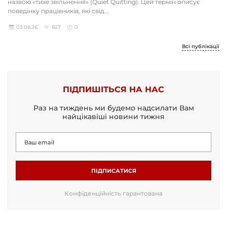
назвою «тихе звільнення» (Quiet Quitting). Цей термін описує
поведінку працівників, які свід...
03.08.26
827
0
Всі публікації
ПІДПИШІТЬСЯ НА НАС
Раз на тиждень ми будемо надсилати Вам
найцікавіші новини тижня
ПІДПИСАТИСЯ
Конфіденційність гарантована