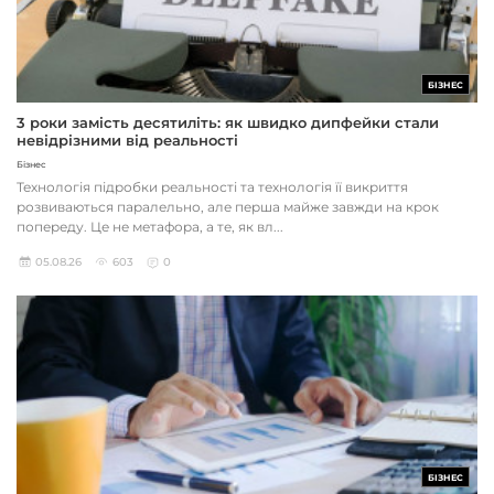
БІЗНЕС
3 роки замість десятиліть: як швидко дипфейки стали
невідрізними від реальності
Бізнес
Технологія підробки реальності та технологія її викриття
розвиваються паралельно, але перша майже завжди на крок
попереду. Це не метафора, а те, як вл...
05.08.26
603
0
БІЗНЕС