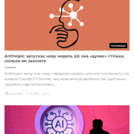
ІННОВАЦІЇ
Anthropic запускає нову модель ШІ, яка «думає» стільки,
скільки ви захочете
Інновації
Anthropic випускає нову передову модель штучного інтелекту під
назвою Claude 3.7 Sonnet, яку компанія розробила так, щоб вона
«думала» над питаннями с...
24.02.25
8 905
0