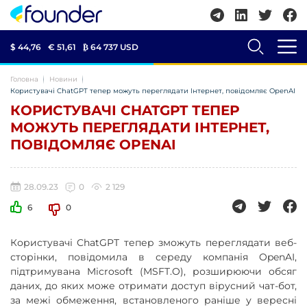
$ 44,76
€ 51,61
₿
64 737 USD
Головна
Новини
Користувачі ChatGPT тепер можуть переглядати Інтернет, повідомляє OpenAI
КОРИСТУВАЧІ CHATGPT ТЕПЕР
МОЖУТЬ ПЕРЕГЛЯДАТИ ІНТЕРНЕТ,
ПОВІДОМЛЯЄ OPENAI
28.09.23
0
2 129
6
0
Користувачі ChatGPT тепер зможуть переглядати веб-
сторінки, повідомила в середу компанія OpenAI,
підтримувана Microsoft (MSFT.O), розширюючи обсяг
даних, до яких може отримати доступ вірусний чат-бот,
за межі обмеження, встановленого раніше у вересні