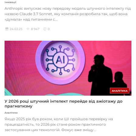
Інновації
Anthropic випускає нову передову модель штучного інтелекту під
назвою Claude 3.7 Sonnet, яку компанія розробила так, щоб вона
«думала» над питаннями с...
24.02.25
8 947
0
АНАЛІТИКА
У 2026 році штучний інтелект перейде від ажіотажу до
прагматизму
Аналітика
Якщо 2025 рік був роком, коли ШІ пройшов перевірку на
працездатність, то 2026 рік стане роком практичного
застосування цих технологій. Фокус вже зміщу...