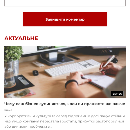
Залишити коментар
АКТУАЛЬНЕ
БІЗНЕС
Чому ваш бізнес зупиняється, коли ви працюєте ще важче
Бізнес
У корпоративній культурі та серед підприємців досі панує стійкий
міф: якщо компанія перестала зростати, прибутки застопорилися
або виникли проблеми з...