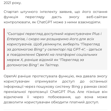
2021 року.
Стартап штучного інтелекту заявив, що його остання
функція перегляду дасть змогу веб-сайтам
контролювати, як ChatGPT може з ними взаємодіяти.
"Сьогодні перегляд доступний користувачам Plus і
Enterprise, і скоро ми розширимо його для всіх
користувачів. Щоб увімкнути, виберіть "Перегляд
за допомогою Bing" у селекторі під GPT-4", - ідеться
в повідомленні OpenAI на платформі соціальних
мереж X, раніше відомій як "Перегляд за
допомогою Bing". як Твіттер.
OpenAI раніше протестувала функцію, яка давала змогу
користувачам отримувати доступ до останньої
інформації через пошукову систему Bing у рамках своєї
преміальної пропозиції ChatGPT Plus. Але пізніше він
відключив її через побоювання, що вона може
дозволити користувачам обходити платний доступ.