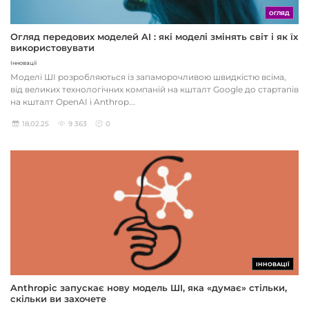
ОГЛЯД
Огляд передових моделей AI : які моделі змінять світ і як їх
використовувати
Інновації
Моделі ШІ розробляються із запаморочливою швидкістю всіма,
від великих технологічних компаній на кшталт Google до стартапів
на кшталт OpenAI і Anthrop...
18.02.25
9 363
0
ІННОВАЦІЇ
Anthropic запускає нову модель ШІ, яка «думає» стільки,
скільки ви захочете