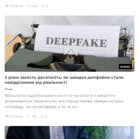
06.08.26
649
0
БІЗНЕС
3 роки замість десятиліть: як швидко дипфейки стали
невідрізними від реальності
Бізнес
Технологія підробки реальності та технологія її викриття
розвиваються паралельно, але перша майже завжди на крок
попереду. Це не метафора, а те, як вл...
05.08.26
781
0