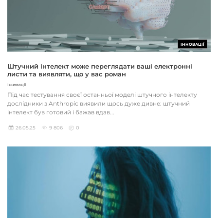
ІННОВАЦІЇ
Штучний інтелект може переглядати ваші електронні
листи та виявляти, що у вас роман
Інновації
Під час тестування своєї останньої моделі штучного інтелекту
дослідники з Anthropic виявили щось дуже дивне: штучний
інтелект був готовий і бажав вдав...
26.05.25
9 806
0