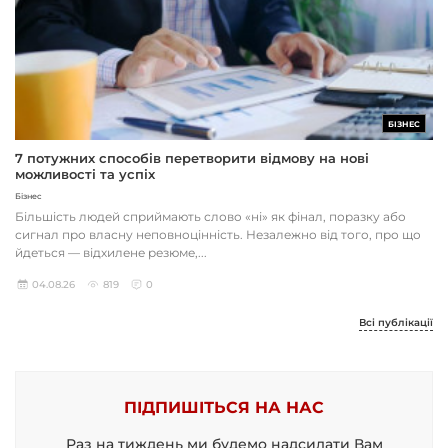
БІЗНЕС
7 потужних способів перетворити відмову на нові
можливості та успіх
Бізнес
Більшість людей сприймають слово «ні» як фінал, поразку або
сигнал про власну неповноцінність. Незалежно від того, про що
йдеться — відхилене резюме,...
04.08.26
819
0
Всі публікації
ПІДПИШІТЬСЯ НА НАС
Раз на тиждень ми будемо надсилати Вам