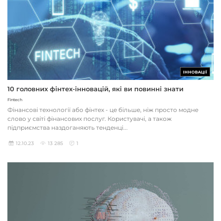
ІННОВАЦІЇ
10 головних фінтех-інновацій, які ви повинні знати
Fintech
Фінансові технології або фінтех - це більше, ніж просто модне
слово у світі фінансових послуг. Користувачі, а також
підприємства наздоганяють тенденці...
12.10.23
13 285
1