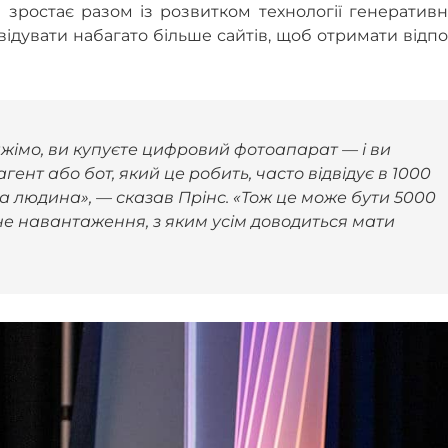
 зростає разом із розвитком технології генератив
двідувати набагато більше сайтів, щоб отримати відпо
імо, ви купуєте цифровий фотоапарат — і ви
агент або бот, який це робить, часто відвідує в 1000
ьна людина», — сказав Прінс. «Тож це може бути 5000
льне навантаження, з яким усім доводиться мати