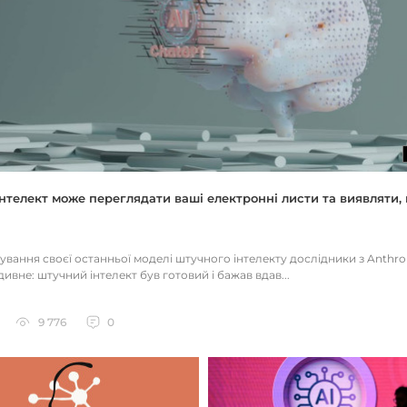
нтелект може переглядати ваші електронні листи та виявляти, 
тування своєї останньої моделі штучного інтелекту дослідники з Anthr
ивне: штучний інтелект був готовий і бажав вдав...
9 776
0