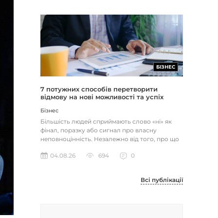
БІЗНЕС
7 потужних способів перетворити
відмову на нові можливості та успіх
Бізнес
Більшість людей сприймають слово «ні» як
фінал, поразку або сигнал про власну
неповноцінність. Незалежно від того, про що
йдеться — відхилене резюме,...
04.08.26
694
0
Всі публікації