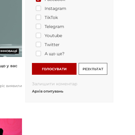
Instagram
TikTok
Telegram
Youtube
Twitter
ІННОВАЦІЇ
А що це?
що у вас
ГОЛОСУВАТИ
РЕЗУЛЬТАТ
Залишити коментар
opic виявили
Архів опитувань