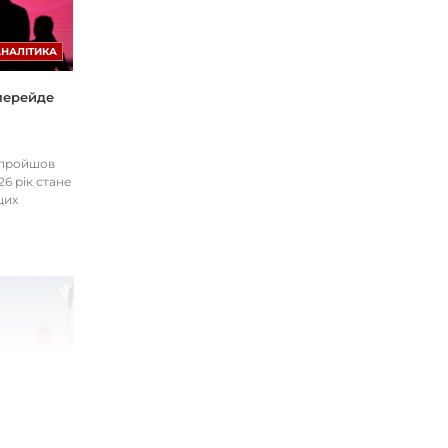
АНАЛІТИКА
 перейде
І пройшов
26 рік стане
цих