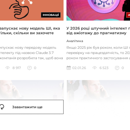
ІННОВАЦІЇ
 запускає нову модель ШІ, яка
У 2026 році штучний інтелект
ільки, скільки ви захочете
від ажіотажу до прагматизму
Аналітика
випускає нову передову модель
Якщо 2025 рік був роком, коли Ш
телекту під назвою Claude 3.7
перевірку на працездатність, то 20
 компанія розробила так, щоб вона
роком практичного застосування 
д питаннями с...
технологій. Фокус вже зміщу...
8 917
0
02.01.26
6 523
0
Завантажити ще