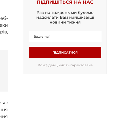
ПІДПИШІТЬСЯ НА НАС
Раз на тиждень ми будемо
надсилати Вам найцікавіші
веб-
новини тижня
еки
рів,
ПІДПИСАТИСЯ
Конфіденційність гарантована
х як
ння
ання