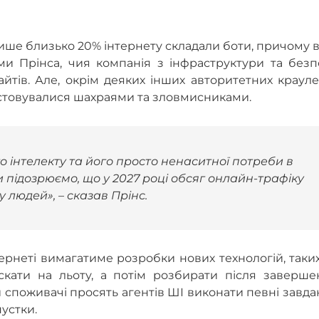
ише близько 20% інтернету складали боти, причому 
ми Прінса, чия компанія з інфраструктури та безп
айтів. Але, окрім деяких інших авторитетних крауле
стовувалися шахраями та зловмисниками.
 інтелекту та його просто ненаситної потреби в
и підозрюємо, що у 2027 році обсяг онлайн-трафіку
 людей», – сказав Прінс.
тернеті вимагатиме розробки нових технологій, таки
ускати на льоту, а потім розбирати після заверше
и споживачі просять агентів ШІ виконати певні завд
пустки.