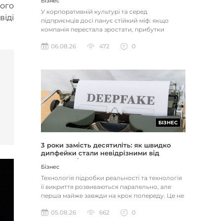
Бізнес
ного
У корпоративній культурі та серед
віді
підприємців досі панує стійкий міф: якщо
компанія перестала зростати, прибутки
застопорилися або виникли проблеми з...
06.08.26
472
0
БІЗНЕС
3 роки замість десятиліть: як швидко
дипфейки стали невідрізними від
реальності
Бізнес
Технологія підробки реальності та технологія
її викриття розвиваються паралельно, але
перша майже завжди на крок попереду. Це не
метафора, а те, як вл...
05.08.26
662
0