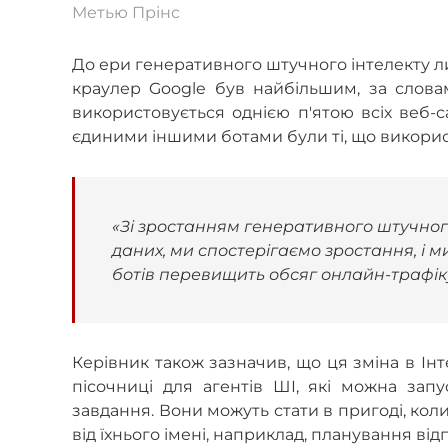
Метью Прінс
До ери генеративного штучного інтелекту л
краулер Google був найбільшим, за слова
використовується однією п'ятою всіх веб-с
єдиними іншими ботами були ті, що викори
«Зі зростанням генеративного штучного
даних, ми спостерігаємо зростання, і м
ботів перевищить обсяг онлайн-трафіку
Керівник також зазначив, що ця зміна в Ін
пісочниці для агентів ШІ, які можна зап
завдання. Вони можуть стати в пригоді, кол
від їхнього імені, наприклад, планування від