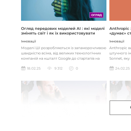
ОГЛЯД
Огляд передових моделей AI : які моделі
Anthropic
змінять світ і як їх використовувати
«думає» ст
Інновації
Інновації
Моделі ШІ розробляються із запаморочливою
Anthropic 
швидкістю всіма, від великих технологічних
штучного ін
компаній на кшталт Google до стартапів на
Sonnet, яку
кшталт OpenAI і Anthrop...
«думала» на
18.02.25
9 312
0
24.02.25