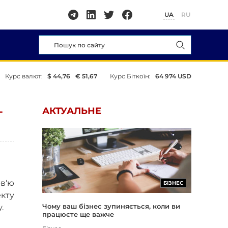
UA
RU
Курс валют:
$ 44,76
€ 51,67
Курс Біткоїн:
64 974 USD
-
АКТУАЛЬНЕ
рв'ю
БІЗНЕС
екту
Чому ваш бізнес зупиняється, коли ви
.
працюєте ще важче