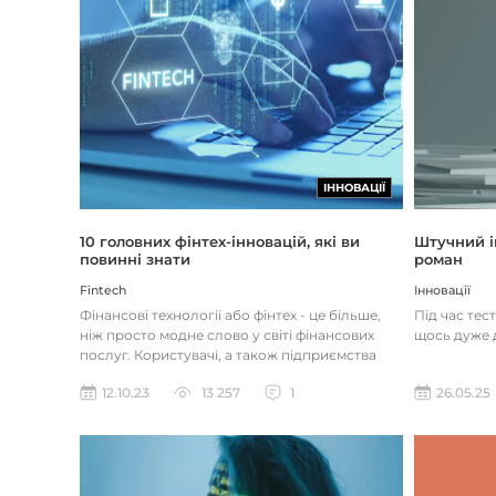
ІННОВАЦІЇ
Штучний і
10 головних фінтех-інновацій, які ви
роман
повинні знати
Інновації
Fintech
Під час тес
Фінансові технології або фінтех - це більше,
щось дуже д
ніж просто модне слово у світі фінансових
послуг. Користувачі, а також підприємства
наздоганяють тенденці...
26.05.25
12.10.23
13 257
1