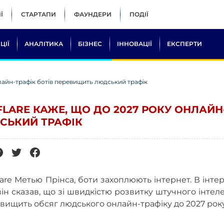
Ї
СТАРТАПИ
ФАУНДЕРИ
ПОДІЇ
ЦІЇ
АНАЛІТИКА
БІЗНЕС
ІННОВАЦІЇ
ЕКСПЕРТИ
лайн-трафік ботів перевищить людський трафік
LARE КАЖЕ, ЩО ДО 2027 РОКУ ОНЛАЙН
СЬКИЙ ТРАФІК
are Метью Прінса, боти захоплюють інтернет. В інте
ін сказав, що зі швидкістю розвитку штучного інтел
ревищить обсяг людського онлайн-трафіку до 2027 року