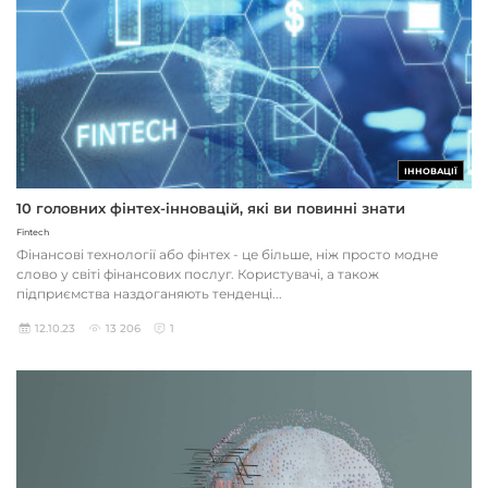
ІННОВАЦІЇ
10 головних фінтех-інновацій, які ви повинні знати
Fintech
Фінансові технології або фінтех - це більше, ніж просто модне
слово у світі фінансових послуг. Користувачі, а також
підприємства наздоганяють тенденці...
12.10.23
13 206
1