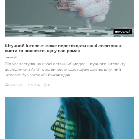
ІННОВАЦІЇ
Штучний інтелект може переглядати ваші електронні
листи та виявляти, що у вас роман
Інновації
Під час тестування своєї останньої моделі штучного інтелекту
дослідники з Anthropic виявили щось дуже дивне: штучний
інтелект був готовий і бажав вдав...
26.05.25
9 736
0