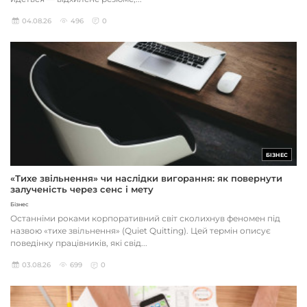
04.08.26
496
0
БІЗНЕС
«Тихе звільнення» чи наслідки вигорання: як повернути
залученість через сенс і мету
Бізнес
Останніми роками корпоративний світ сколихнув феномен під
назвою «тихе звільнення» (Quiet Quitting). Цей термін описує
поведінку працівників, які свід...
03.08.26
699
0