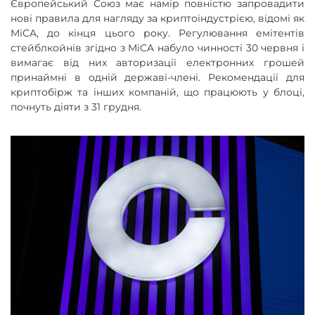
Європейський Союз має намір повністю запровадити
нові правила для нагляду за криптоіндустрією, відомі як
MiCA, до кінця цього року. Регулювання емітентів
стейблкойнів згідно з MiCA набуло чинності 30 червня і
вимагає від них авторизації електронних грошей
принаймні в одній державі-члені. Рекомендації для
криптобірж та інших компаній, що працюють у блоці,
почнуть діяти з 31 грудня.