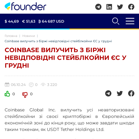
$ 44,69
€ 51,63
₿
64 687 USD
Головна
Новини
Coinbase вилучить з біржі невідповідні стейблкойни ЄС у грудні
COINBASE ВИЛУЧИТЬ З БІРЖІ
НЕВІДПОВІДНІ СТЕЙБЛКОЙНИ ЄС У
ГРУДНІ
06.10.24
0
3 220
0
0
Coinbase Global Inc. вилучить усі неавторизовані
стейблкойни зі своєї криптобіржі в Європейській
економічній зоні до кінця року, що може завдати шкоди
таким токенам, як USDT Tether Holdings Ltd.