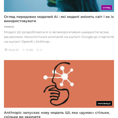
ОГЛЯД
Огляд передових моделей AI : які моделі змінять світ і як їх
використовувати
Інновації
Моделі ШІ розробляються із запаморочливою швидкістю всіма,
від великих технологічних компаній на кшталт Google до стартапів
на кшталт OpenAI і Anthrop...
18.02.25
9 265
0
ІННОВАЦІЇ
Anthropic запускає нову модель ШІ, яка «думає» стільки,
скільки ви захочете