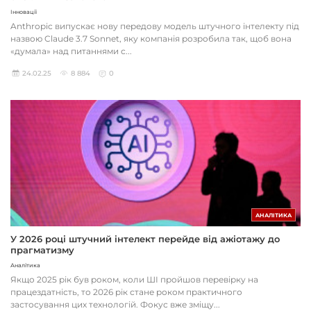
Інновації
Anthropic випускає нову передову модель штучного інтелекту під
назвою Claude 3.7 Sonnet, яку компанія розробила так, щоб вона
«думала» над питаннями с...
24.02.25
8 884
0
АНАЛІТИКА
У 2026 році штучний інтелект перейде від ажіотажу до
прагматизму
Аналітика
Якщо 2025 рік був роком, коли ШІ пройшов перевірку на
працездатність, то 2026 рік стане роком практичного
застосування цих технологій. Фокус вже зміщу...