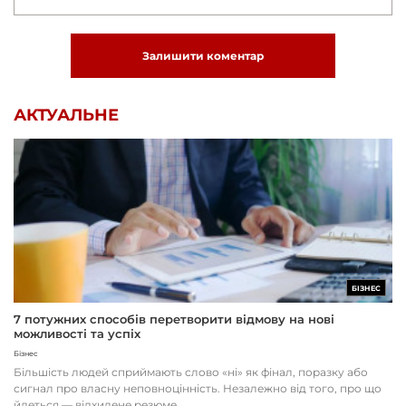
Залишити коментар
АКТУАЛЬНЕ
БІЗНЕС
7 потужних способів перетворити відмову на нові
можливості та успіх
Бізнес
Більшість людей сприймають слово «ні» як фінал, поразку або
сигнал про власну неповноцінність. Незалежно від того, про що
йдеться — відхилене резюме,...