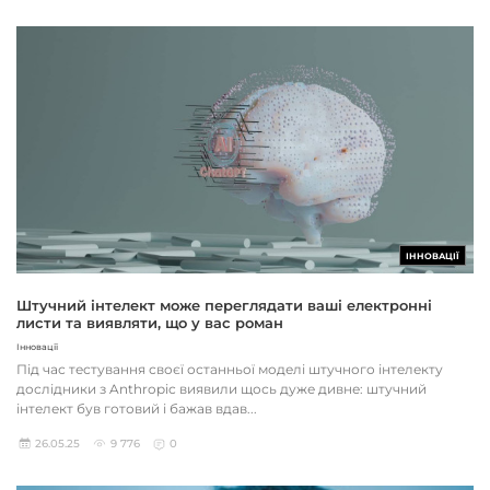
ІННОВАЦІЇ
Штучний інтелект може переглядати ваші електронні
листи та виявляти, що у вас роман
Інновації
Під час тестування своєї останньої моделі штучного інтелекту
дослідники з Anthropic виявили щось дуже дивне: штучний
інтелект був готовий і бажав вдав...
26.05.25
9 776
0