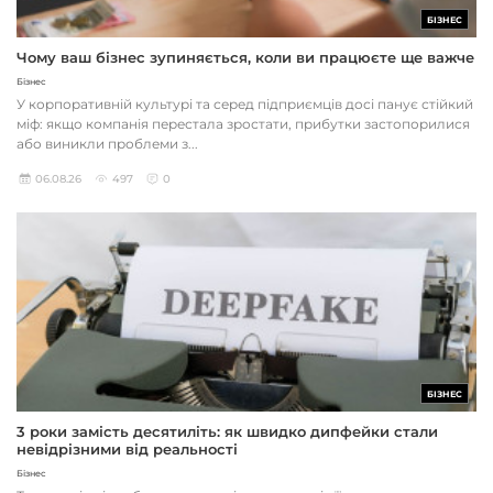
БІЗНЕС
Чому ваш бізнес зупиняється, коли ви працюєте ще важче
Бізнес
У корпоративній культурі та серед підприємців досі панує стійкий
міф: якщо компанія перестала зростати, прибутки застопорилися
або виникли проблеми з...
06.08.26
497
0
БІЗНЕС
3 роки замість десятиліть: як швидко дипфейки стали
невідрізними від реальності
Бізнес