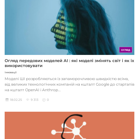
ОГЛЯД
Огляд передових моделей AI : які моделі змінять світ і як їх
використовувати
Інновації
Моделі ШІ розробляються із запаморочливою швидкістю всіма,
від великих технологічних компаній на кшталт Google до стартапів
на кшталт OpenAI і Anthrop...
18.02.25
9 313
0