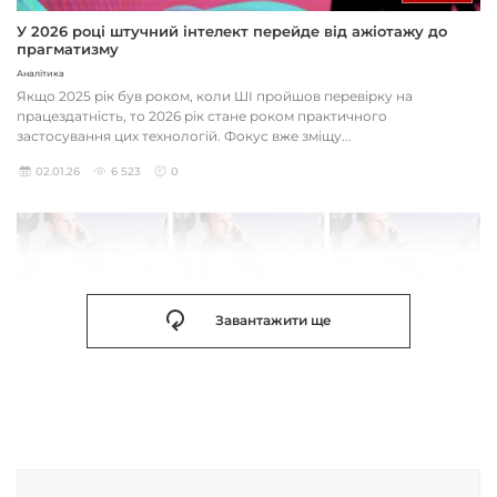
У 2026 році штучний інтелект перейде від ажіотажу до
прагматизму
Аналітика
Якщо 2025 рік був роком, коли ШІ пройшов перевірку на
працездатність, то 2026 рік стане роком практичного
застосування цих технологій. Фокус вже зміщу...
02.01.26
6 523
0
Завантажити ще