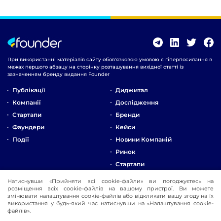
При використанні матеріалів сайту обов'язковою умовою є гіперпосилання в
межах першого абзацу на сторінку розташування вихідної статті із
зазначенням бренду видання Founder
Публікації
Диджитал
Компанії
Дослідження
Стартапи
Бренди
Фаундери
Кейси
Події
Новини Компаній
Ринок
Стартапи
Натиснувши «Прийняти всі cookie-файли» ви погоджуєтесь на
Про Компанію
розміщення всіх cookie-файлів на вашому пристрої. Ви можете
Реклама
змінювати налаштування cookie-файлів або відкликати вашу згоду на їх
використання у будь-який час натиснувши на «Налаштування cookie-
Контакти
файлів».