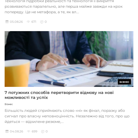
Технологія підробки реальності та технологія її викриття
розвиваються паралельно, але перша майже завжди на крок
попереду. Це не метафора, а те, як вл...
05.08.26
671
0
БІЗНЕС
7 потужних способів перетворити відмову на нові
можливості та успіх
Бізнес
Більшість людей сприймають слово «ні» як фінал, поразку або
сигнал про власну неповноцінність. Незалежно від того, про що
йдеться — відхилене резюме,...
04.08.26
699
0