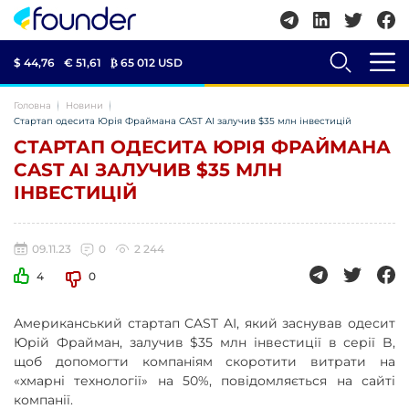
$ 44,76
€ 51,61
₿
65 012 USD
Головна
Новини
Cтартап одесита Юрія Фраймана CAST AI залучив $35 млн інвестицій
CТАРТАП ОДЕСИТА ЮРІЯ ФРАЙМАНА
CAST AI ЗАЛУЧИВ $35 МЛН
ІНВЕСТИЦІЙ
09.11.23
0
2 244
4
0
Американський стартап CAST AI, який заснував одесит
Юрій Фрайман, залучив $35 млн інвестиції в серії B,
щоб допомогти компаніям скоротити витрати на
«хмарні технології» на 50%, повідомляється на сайті
компанії.