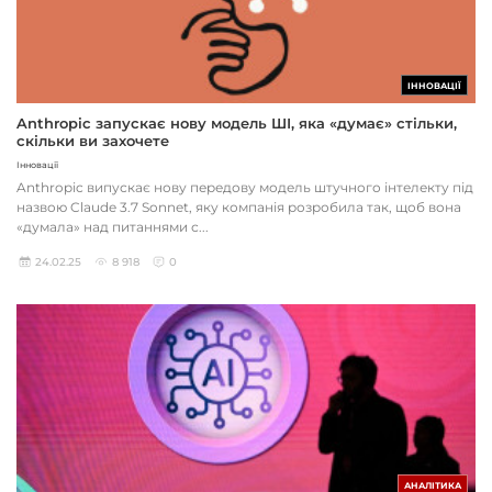
ІННОВАЦІЇ
Anthropic запускає нову модель ШІ, яка «думає» стільки,
скільки ви захочете
Інновації
Anthropic випускає нову передову модель штучного інтелекту під
назвою Claude 3.7 Sonnet, яку компанія розробила так, щоб вона
«думала» над питаннями с...
24.02.25
8 918
0
АНАЛІТИКА