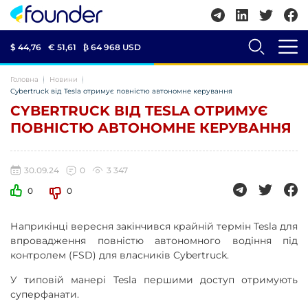
$ 44,76
€ 51,61
₿
64 968 USD
Головна
Новини
Cybertruck від Tesla отримує повністю автономне керування
CYBERTRUCK ВІД TESLA ОТРИМУЄ
ПОВНІСТЮ АВТОНОМНЕ КЕРУВАННЯ
30.09.24
0
3 347
0
0
Наприкінці вересня закінчився крайній термін Tesla для
впровадження повністю автономного водіння під
контролем (FSD) для власників Cybertruck.
У типовій манері Tesla першими доступ отримують
суперфанати.