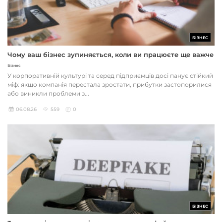
БІЗНЕС
Чому ваш бізнес зупиняється, коли ви працюєте ще важче
Бізнес
У корпоративній культурі та серед підприємців досі панує стійкий
міф: якщо компанія перестала зростати, прибутки застопорилися
або виникли проблеми з...
06.08.26
559
0
БІЗНЕС