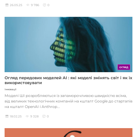
26.05.25
9 786
0
ОГЛЯД
Огляд передових моделей AI : які моделі змінять світ і як їх
використовувати
Інновації
Моделі ШІ розробляються із запаморочливою швидкістю всіма,
від великих технологічних компаній на кшталт Google до стартапів
на кшталт OpenAI і Anthrop...
18.02.25
9 328
0