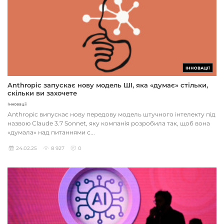
ІННОВАЦІЇ
Anthropic запускає нову модель ШІ, яка «думає» стільки,
скільки ви захочете
Інновації
Anthropic випускає нову передову модель штучного інтелекту під
назвою Claude 3.7 Sonnet, яку компанія розробила так, щоб вона
«думала» над питаннями с...
24.02.25
8 927
0