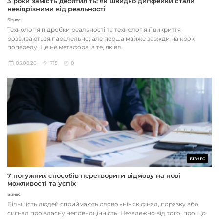
3 роки замість десятиліть: як швидко дипфейки стали
невідрізними від реальності
Бізнес
Технологія підробки реальності та технологія її викриття
розвиваються паралельно, але перша майже завжди на крок
попереду. Це не метафора, а те, як вл...
05.08.26
715
0
БІЗНЕС
7 потужних способів перетворити відмову на нові
можливості та успіх
Бізнес
Більшість людей сприймають слово «ні» як фінал, поразку або
сигнал про власну неповноцінність. Незалежно від того, про що