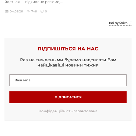
йдеться — відхилене резюме,...
04.08.26
746
0
Всі публікації
ПІДПИШІТЬСЯ НА НАС
Раз на тиждень ми будемо надсилати Вам
найцікавіші новини тижня
ПІДПИСАТИСЯ
Конфіденційність гарантована