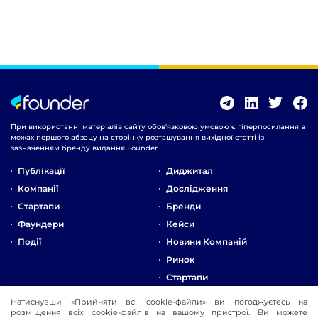
При використанні матеріалів сайту обов'язковою умовою є гіперпосилання в
межах першого абзацу на сторінку розташування вихідної статті із
зазначенням бренду видання Founder
Публікації
Диджитал
Компанії
Дослідження
Стартапи
Бренди
Фаундери
Кейси
Події
Новини Компаній
Ринок
Стартапи
Натиснувши «Прийняти всі cookie-файли» ви погоджуєтесь на
Про Компанію
розміщення всіх cookie-файлів на вашому пристрої. Ви можете