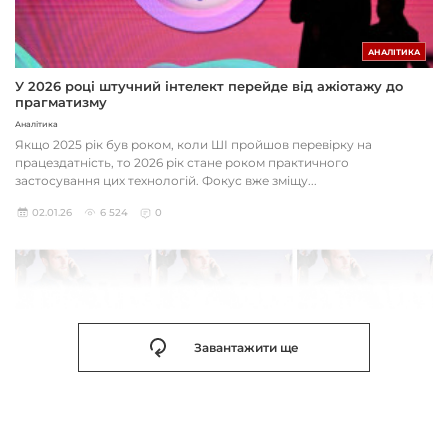
АНАЛІТИКА
У 2026 році штучний інтелект перейде від ажіотажу до
прагматизму
Аналітика
Якщо 2025 рік був роком, коли ШІ пройшов перевірку на
працездатність, то 2026 рік стане роком практичного
застосування цих технологій. Фокус вже зміщу...
02.01.26
6 524
0
Завантажити ще