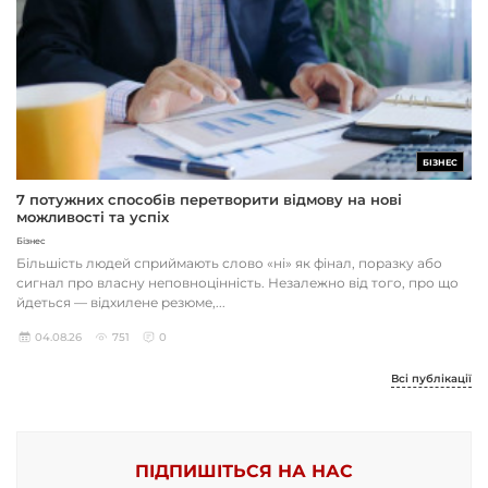
БІЗНЕС
7 потужних способів перетворити відмову на нові
можливості та успіх
Бізнес
Більшість людей сприймають слово «ні» як фінал, поразку або
сигнал про власну неповноцінність. Незалежно від того, про що
йдеться — відхилене резюме,...
04.08.26
751
0
Всі публікації
ПІДПИШІТЬСЯ НА НАС