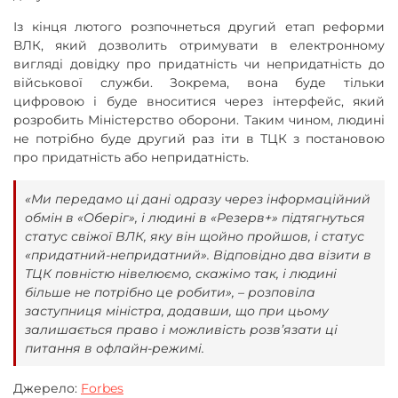
Із кінця лютого розпочнеться другий етап реформи
ВЛК, який дозволить отримувати в електронному
вигляді довідку про придатність чи непридатність до
військової служби. Зокрема, вона буде тільки
цифровою і буде вноситися через інтерфейс, який
розробить Міністерство оборони. Таким чином, людині
не потрібно буде другий раз іти в ТЦК з постановою
про придатність або непридатність.
«Ми передамо ці дані одразу через інформаційний
обмін в «Оберіг», і людині в «Резерв+» підтягнуться
статус свіжої ВЛК, яку він щойно пройшов, і статус
«придатний-непридатний». Відповідно два візити в
ТЦК повністю нівелюємо, скажімо так, і людині
більше не потрібно це робити», – розповіла
заступниця міністра, додавши, що при цьому
залишається право і можливість розвʼязати ці
питання в офлайн-режимі.
Джерело:
Forbes