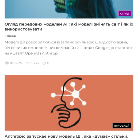
ОГЛЯД
Огляд передових моделей AI : які моделі змінять світ і як їх
використовувати
Інновації
Моделі ШІ розробляються із запаморочливою швидкістю всіма,
від великих технологічних компаній на кшталт Google до стартапів
на кшталт OpenAI і Anthrop...
18.02.25
9 333
0
ІННОВАЦІЇ
Anthropic запускає нову модель ШІ, яка «думає» стільки,