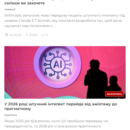
скільки ви захочете
Інновації
Anthropic випускає нову передову модель штучного інтелекту під
назвою Claude 3.7 Sonnet, яку компанія розробила так, щоб вона
«думала» над питаннями с...
24.02.25
8 930
0
АНАЛІТИКА
У 2026 році штучний інтелект перейде від ажіотажу до
прагматизму
Аналітика
Якщо 2025 рік був роком, коли ШІ пройшов перевірку на
працездатність, то 2026 рік стане роком практичного