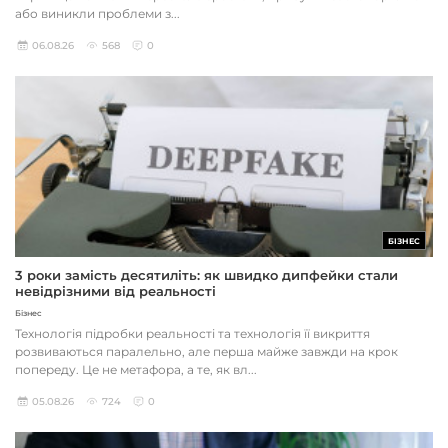
або виникли проблеми з...
06.08.26
568
0
БІЗНЕС
3 роки замість десятиліть: як швидко дипфейки стали
невідрізними від реальності
Бізнес
Технологія підробки реальності та технологія її викриття
розвиваються паралельно, але перша майже завжди на крок
попереду. Це не метафора, а те, як вл...
05.08.26
724
0