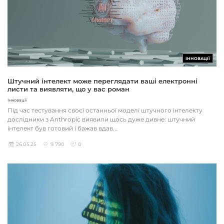
ІННОВАЦІЇ
Штучний інтелект може переглядати ваші електронні
листи та виявляти, що у вас роман
Інновації
Під час тестування своєї останньої моделі штучного інтелекту
дослідники з Anthropic виявили щось дуже дивне: штучний
інтелект був готовий і бажав вдав...
26.05.25
9 790
0