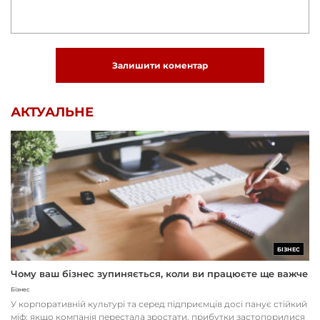
Залишити коментар
АКТУАЛЬНЕ
БІЗНЕС
Чому ваш бізнес зупиняється, коли ви працюєте ще важче
Бізнес
У корпоративній культурі та серед підприємців досі панує стійкий
міф: якщо компанія перестала зростати, прибутки застопорилися