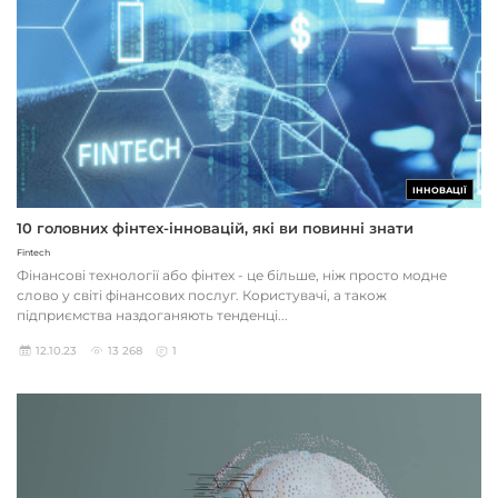
ІННОВАЦІЇ
10 головних фінтех-інновацій, які ви повинні знати
Fintech
Фінансові технології або фінтех - це більше, ніж просто модне
слово у світі фінансових послуг. Користувачі, а також
підприємства наздоганяють тенденці...
12.10.23
13 268
1