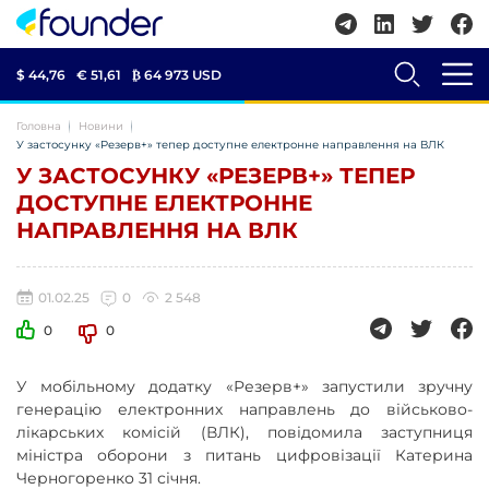
$ 44,76
€ 51,61
₿
64 973 USD
Головна
Новини
У застосунку «Резерв+» тепер доступне електронне направлення на ВЛК
У ЗАСТОСУНКУ «РЕЗЕРВ+» ТЕПЕР
ДОСТУПНЕ ЕЛЕКТРОННЕ
НАПРАВЛЕННЯ НА ВЛК
01.02.25
0
2 548
0
0
У мобільному додатку «Резерв+» запустили зручну
генерацію електронних направлень до військово-
лікарських комісій (ВЛК), повідомила заступниця
міністра оборони з питань цифровізації Катерина
Черногоренко 31 січня.