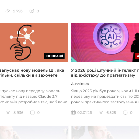
9 793
0
ІННОВАЦІЇ
 запускає нову модель ШІ, яка
У 2026 році штучний інтелект
ільки, скільки ви захочете
від ажіотажу до прагматизму
Аналітика
випускає нову передову модель
Якщо 2025 рік був роком, коли Ш
телекту під назвою Claude 3.7
перевірку на працездатність, то 20
 компанія розробила так, щоб вона
роком практичного застосування 
д питаннями с...
технологій. Фокус вже зміщу...
8 936
0
02.01.26
6 525
0