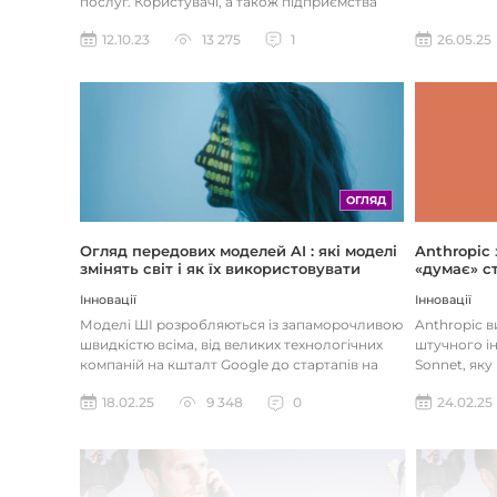
послуг. Користувачі, а також підприємства
наздоганяють тенденці...
26.05.25
12.10.23
13 275
1
ОГЛЯД
Огляд передових моделей AI : які моделі
Anthropic
змінять світ і як їх використовувати
«думає» ст
Інновації
Інновації
Моделі ШІ розробляються із запаморочливою
Anthropic 
швидкістю всіма, від великих технологічних
штучного ін
компаній на кшталт Google до стартапів на
Sonnet, яку
кшталт OpenAI і Anthrop...
«думала» на
18.02.25
9 348
0
24.02.25