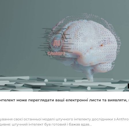
нтелект може переглядати ваші електронні листи та виявляти, 
тування своєї останньої моделі штучного інтелекту дослідники з Anthr
ивне: штучний інтелект був готовий і бажав вдав...