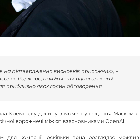
ів на підтвердження висновків присяжних», –
нсалес Роджерс, прийнявши одноголосний
сля приблизно двох годин обговорення.
пила Кремнієву долину з моменту подання Маском с
орічної ворожнечі між співзасновниками OpenAI.
 для компанії, оскільки вона розглядає можливі