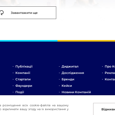
Завантажити ще
Публікації
Диджитал
Про К
Компанії
Дослідження
Рекла
Стартапи
Бренди
Конта
Фаундери
Кейси
Події
Новини Компаній
Ринок
Стартапи
а розміщення всіх cookie-файлів на вашому
 відкликати вашу згоду на їх використання у
Відмив