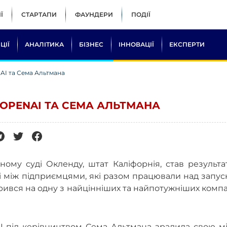
Ї
СТАРТАПИ
ФАУНДЕРИ
ПОДІЇ
ЦІЇ
АНАЛІТИКА
БІЗНЕС
ІННОВАЦІЇ
ЕКСПЕРТИ
AI та Сема Альтмана
 OPENAI ТА СЕМА АЛЬТМАНА
ому суді Окленду, штат Каліфорнія, став результа
і між підприємцями, які разом працювали над запу
ворився на одну з найцінніших та найпотужніших комп
I під керівництвом Сема Альтмана зрадила свою мі