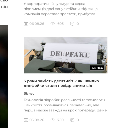
У корпоративній культурі та серед
він
підприємців досі панує стійкий міф: якщо
компанія перестала зростати, прибутки
застопорилися або виникли проблеми з...
06.08.26
605
0
БІЗНЕС
3 роки замість десятиліть: як швидко
дипфейки стали невідрізними від
реальності
Бізнес
Технологія підробки реальності та технологія
її викриття розвиваються паралельно, але
перша майже завжди на крок попереду. Це не
метафора, а те, як вл...
05.08.26
750
0