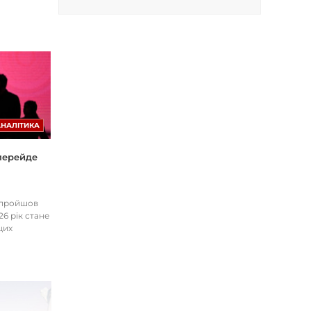
АНАЛІТИКА
 перейде
І пройшов
26 рік стане
цих