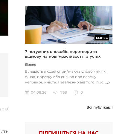
БІЗНЕС
7 потужних способів перетворити
відмову на нові можливості та успіх
Бізнес
Більшість людей сприймають слово «ні» як
фінал, поразку або сигнал про власну
неповноцінність. Незалежно від того, про що
йдеться — відхилене резюме,...
04.08.26
768
0
Всі публікації
воєї
сть
ПІДПИШІТЬСЯ НА НАС