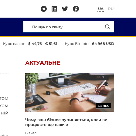
UA
RU
Курс валют:
$ 44,76
€ 51,61
Курс Біткоїн:
64 968 USD
АКТУАЛЬНЕ
том
ском
БІЗНЕС
аній
Чому ваш бізнес зупиняється, коли ви
працюєте ще важче
Бізнес
сію