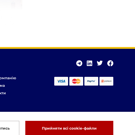
омпанію
ма
кти
итись
Прийняти всі cookie-файли
Розробка