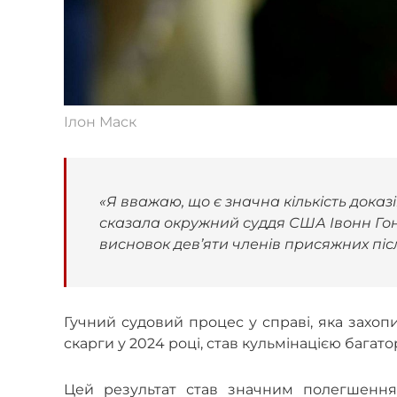
Ілон Маск
«Я вважаю, що є значна кількість доказ
сказала окружний суддя США Івонн Го
висновок дев’яти членів присяжних пі
Гучний судовий процес у справі, яка захо
скарги у 2024 році, став кульмінацією багат
Цей результат став значним полегшенням