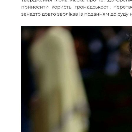
приносити користь громадськості, перет
занадто довго зволікав із поданням до суду 