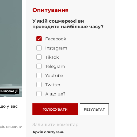
Опитування
У якій соцмережі ви
проводите найбільше часу?
Facebook
Instagram
TikTok
Telegram
Youtube
Twitter
ІННОВАЦІЇ
А що це?
що у вас
ГОЛОСУВАТИ
РЕЗУЛЬТАТ
Залишити коментар
opic виявили
Архів опитувань