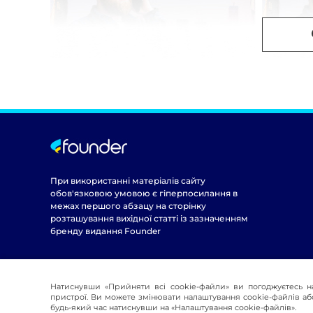
При використанні матеріалів сайту
обов'язковою умовою є гіперпосилання в
межах першого абзацу на сторінку
розташування вихідної статті із зазначенням
бренду видання Founder
Натиснувши «Прийняти всі cookie-файли» ви погоджуєтесь н
пристрої. Ви можете змінювати налаштування cookie-файлів або
будь-який час натиснувши на «Налаштування cookie-файлів».
© 2016-2026 Founder