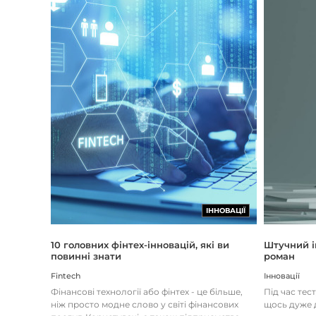
ІННОВАЦІЇ
Штучний і
10 головних фінтех-інновацій, які ви
роман
повинні знати
Інновації
Fintech
Під час тес
Фінансові технології або фінтех - це більше,
щось дуже д
ніж просто модне слово у світі фінансових