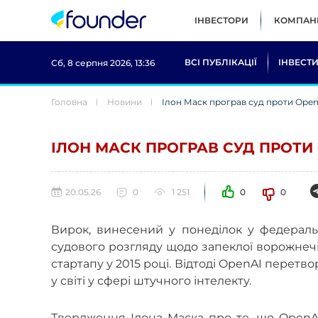
ІНВЕСТОРИ
КОМПАНІ
ВСІ ПУБЛІКАЦІЇ
ІНВЕСТИ
Сб, 8 серпня 2026, 13:36
Головна
Новини
Ілон Маск програв суд проти Open
ІЛОН МАСК ПРОГРАВ СУД ПРОТИ
20.05.26
0
1 251
0
0
Вирок, винесений у понеділок у федеральн
судового розгляду щодо запеклої ворожнеч
стартапу у 2015 році. Відтоді OpenAI перет
у світі у сфері штучного інтелекту.
Т
вердження Ілона Маска про те, що OpenA