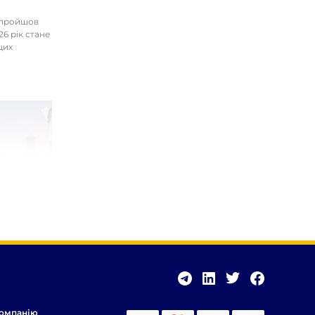
І пройшов
26 рік стане
цих
омпанію