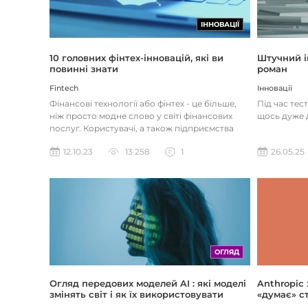
ІННОВАЦІЇ
Штучний і
10 головних фінтех-інновацій, які ви
роман
повинні знати
Інновації
Fintech
Під час тес
Фінансові технології або фінтех - це більше,
щось дуже д
ніж просто модне слово у світі фінансових
послуг. Користувачі, а також підприємства
наздоганяють тенденці...
26.05.25
12.10.23
13 258
1
ОГЛЯД
Огляд передових моделей AI : які моделі
Anthropic
змінять світ і як їх використовувати
«думає» ст