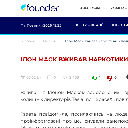
ІНВЕСТОРИ
КОМПАНІ
ВСІ ПУБЛІКАЦІЇ
ІНВЕСТИ
Пт, 7 серпня 2026, 12:25
Головна
Новини
Ілон Маск вживав наркотики з дея
ІЛОН МАСК ВЖИВАВ НАРКОТИКИ
05.02.24
0
2 403
1
0
Вживання Ілоном Маском заборонених нарк
колишніх директорів Tesla Inc. і SpaceX , пові
Газета повідомила, посилаючись на люде
проінформовані про це, існували занепо
Маском і того, що він вживав наркотики з д