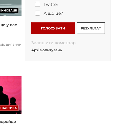
Twitter
ІННОВАЦІЇ
А що це?
що у вас
ГОЛОСУВАТИ
РЕЗУЛЬТАТ
Залишити коментар
opic виявили
Архів опитувань
АНАЛІТИКА
 перейде