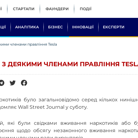
Ї
СТАРТАПИ
ФАУНДЕРИ
ПОДІЇ
ЦІЇ
АНАЛІТИКА
БІЗНЕС
ІННОВАЦІЇ
ЕКСПЕРТИ
кими членами правління Tesla
 З ДЕЯКИМИ ЧЛЕНАМИ ПРАВЛІННЯ TESL
отиків було загальновідомо серед кількох нинішні
домляє Wall Street Journal у суботу.
й, які були свідками вживання наркотиків або б
коєння щодо обсягу незаконного вживання наркоти
еякими членами ради директорів.