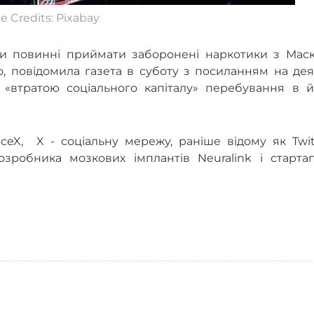
e Credits: Pixabay
ни повинні приймати заборонені наркотики з Маск
о, повідомила газета в суботу з посиланням на де
 «втратою соціального капіталу» перебування в й
ceX, X - соціальну мережу, раніше відому як Twit
зробника мозкових імплантів Neuralink і стартап