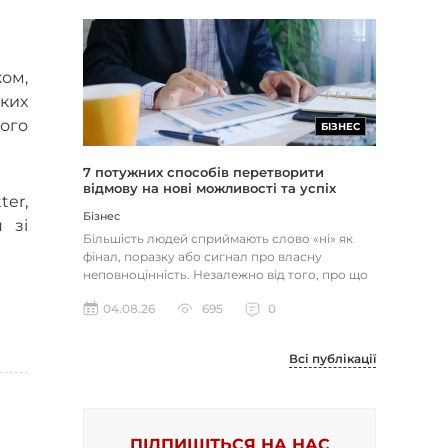
ом,
яких
ого
БІЗНЕС
7 потужних способів перетворити
відмову на нові можливості та успіх
ter,
Бізнес
 зі
Більшість людей сприймають слово «ні» як
фінал, поразку або сигнал про власну
неповноцінність. Незалежно від того, про що
йдеться — відхилене резюме,...
04.08.26
695
0
Всі публікації
ПІДПИШІТЬСЯ НА НАС