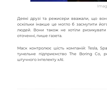
Imag
Деякі друзі та режисери вважали, що во
оскільки інакше це могло б засмутити йог
людей. Вони також не хотіли ризикувати
оточенні, пише газета.
Маск контролює шість компаній: Tesla, Spa
тунельне підприємство The Boring Co, ро
штучного інтелекту xAI.