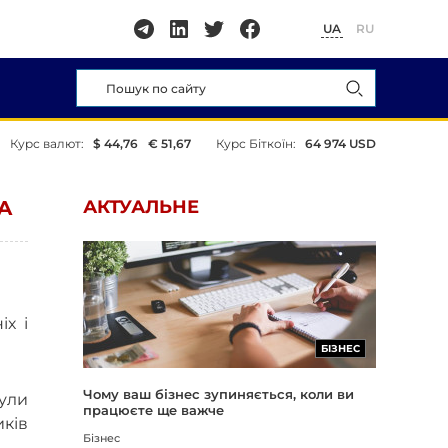
UA
RU
Курс валют:
$ 44,76
€ 51,67
Курс Біткоїн:
64 974 USD
A
АКТУАЛЬНЕ
х і
БІЗНЕС
Чому ваш бізнес зупиняється, коли ви
ули
працюєте ще важче
ків
Бізнес