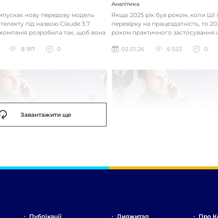
Аналітика
випускає нову передову модель
Якщо 2025 рік був роком, коли Ш
телекту під назвою Claude 3.7
перевірку на працездатність, то 20
 компанія розробила так, щоб вона
роком практичного застосування 
д питаннями с...
технологій. Фокус вже зміщу...
8 917
0
02.01.26
6 523
0
Завантажити ще
Публікації
Диджитал
Про К