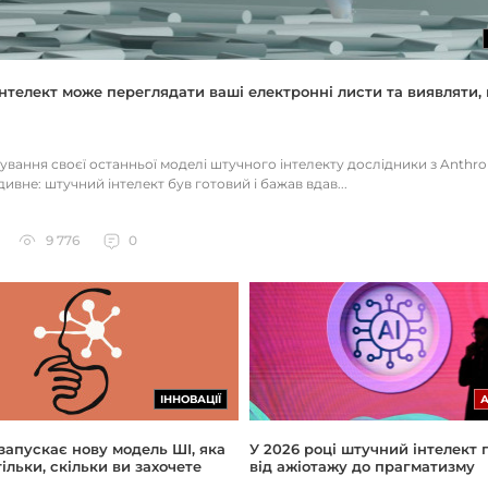
нтелект може переглядати ваші електронні листи та виявляти, 
тування своєї останньої моделі штучного інтелекту дослідники з Anthr
ивне: штучний інтелект був готовий і бажав вдав...
9 776
0
ІННОВАЦІЇ
 запускає нову модель ШІ, яка
У 2026 році штучний інтелект
ільки, скільки ви захочете
від ажіотажу до прагматизму