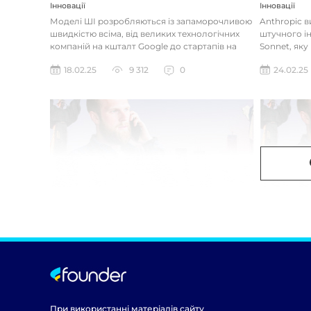
Інновації
Інновації
Моделі ШІ розробляються із запаморочливою
Anthropic 
швидкістю всіма, від великих технологічних
штучного ін
компаній на кшталт Google до стартапів на
Sonnet, яку
кшталт OpenAI і Anthrop...
«думала» на
18.02.25
9 312
0
24.02.25
При використанні матеріалів сайту