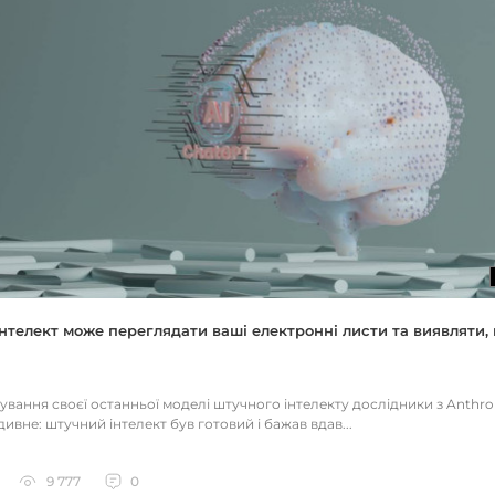
нтелект може переглядати ваші електронні листи та виявляти, 
тування своєї останньої моделі штучного інтелекту дослідники з Anthr
ивне: штучний інтелект був готовий і бажав вдав...
9 777
0