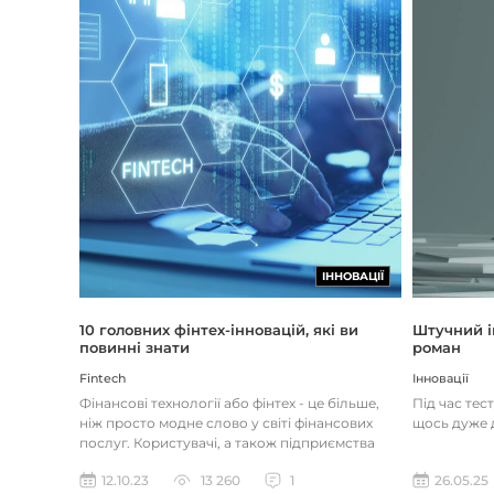
ІННОВАЦІЇ
Штучний і
10 головних фінтех-інновацій, які ви
роман
повинні знати
Інновації
Fintech
Під час тес
Фінансові технології або фінтех - це більше,
щось дуже д
ніж просто модне слово у світі фінансових
послуг. Користувачі, а також підприємства
наздоганяють тенденці...
26.05.25
12.10.23
13 260
1