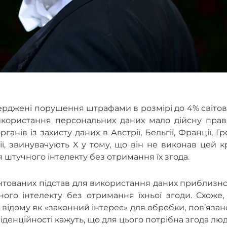
верджені порушення штрафами в розмірі до 4% світо
використання персональних даних мало дійсну прав
анів із захисту даних в Австрії, Бельгії, Франції, Гре
анії, звинувачують X у тому, що він не виконав цей к
штучного інтелекту без отримання їх згода.
унтованих підстав для використання даних приблизн
ого інтелекту без отримання їхньої згоди. Схоже,
відому як «законний інтерес» для обробки, пов’язано
денційності кажуть, що для цього потрібна згода люд