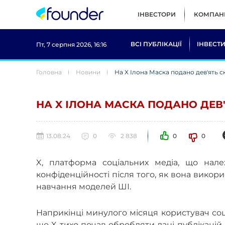
ІНВЕСТОРИ
КОМПАНІ
ВСІ ПУБЛІКАЦІЇ
ІНВЕСТИ
Пт, 7 серпня 2026, 16:16
Головна
Новини
На X Ілона Маска подано дев'ять 
НА X ІЛОНА МАСКА ПОДАНО ДЕВ
13.08.24
0
2 838
0
0
X, платформа соціальних медіа, що нал
конфіденційності після того, як вона викор
навчання моделей ШІ.
Наприкінці минулого місяця користувач соц
що X тихо почав обробляти дані публікацій