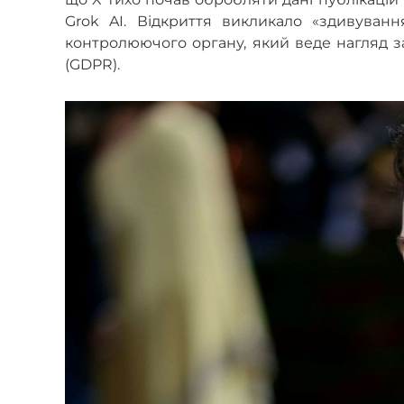
Grok AI. Відкриття викликало «здивування
контролюючого органу, який веде нагляд з
(GDPR).