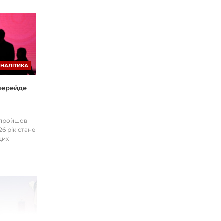
АНАЛІТИКА
 перейде
І пройшов
26 рік стане
цих