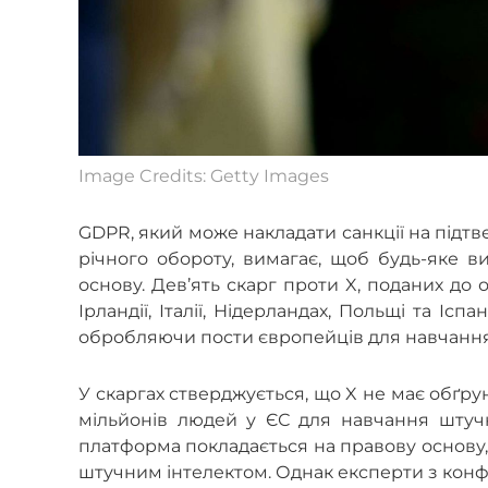
Image Credits: Getty Images
GDPR, який може накладати санкції на підт
річного обороту, вимагає, щоб будь-яке 
основу. Дев’ять скарг проти X, поданих до орг
Ірландії, Італії, Нідерландах, Польщі та Ісп
обробляючи пости європейців для навчання 
У скаргах стверджується, що X не має обґр
мільйонів людей у ЄС для навчання штучн
платформа покладається на правову основу, 
штучним інтелектом. Однак експерти з конфі