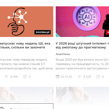
ІННОВАЦІЇ
 запускає нову модель ШІ, яка
У 2026 році штучний інтелект
ільки, скільки ви захочете
від ажіотажу до прагматизму
Аналітика
випускає нову передову модель
Якщо 2025 рік був роком, коли Ш
телекту під назвою Claude 3.7
перевірку на працездатність, то 20
 компанія розробила так, щоб вона
роком практичного застосування 
д питаннями с...
технологій. Фокус вже зміщу...
8 918
0
02.01.26
6 523
0