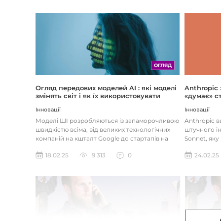
ОГЛЯД
Огляд передових моделей AI : які моделі
Anthropic
змінять світ і як їх використовувати
«думає» ст
Інновації
Інновації
Моделі ШІ розробляються із запаморочливою
Anthropic 
швидкістю всіма, від великих технологічних
штучного ін
компаній на кшталт Google до стартапів на
Sonnet, яку
кшталт OpenAI і Anthrop...
«думала» на
18.02.25
9 313
0
24.02.25