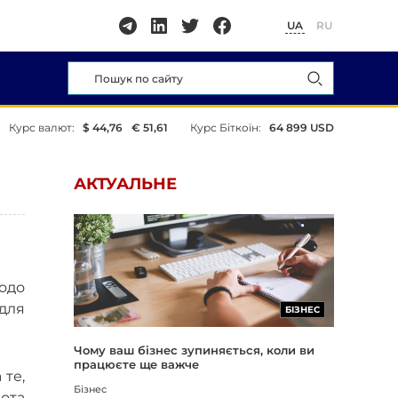
UA
RU
Курс валют:
$ 44,76
€ 51,61
Курс Біткоїн:
64 899 USD
АКТУАЛЬНЕ
одо
 для
БІЗНЕС
Чому ваш бізнес зупиняється, коли ви
працюєте ще важче
 те,
Бізнес
бота