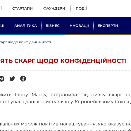
Ї
СТАРТАПИ
ФАУНДЕРИ
ПОДІЇ
ЦІЇ
АНАЛІТИКА
БІЗНЕС
ІННОВАЦІЇ
ЕКСПЕРТИ
скарг щодо конфіденційності
'ЯТЬ СКАРГ ЩОДО КОНФІДЕНЦІЙНОСТІ
ежить Ілону Маску, потрапила під низку скарг щ
истовувала дані користувачів у Європейському Союзі
іальних мереж помітив налаштування, яке вказує на
 регіональних користувачів для навчання свого чат-