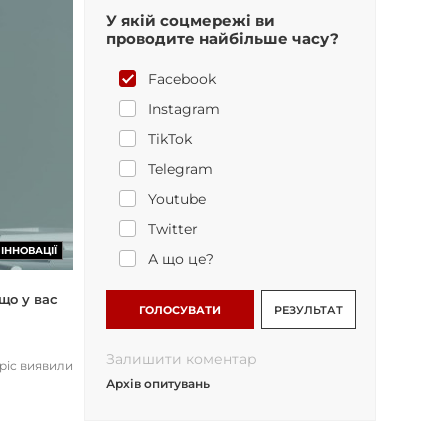
У якій соцмережі ви
проводите найбільше часу?
Facebook
Instagram
TikTok
Telegram
Youtube
Twitter
ІННОВАЦІЇ
А що це?
що у вас
ГОЛОСУВАТИ
РЕЗУЛЬТАТ
Залишити коментар
opic виявили
Архів опитувань