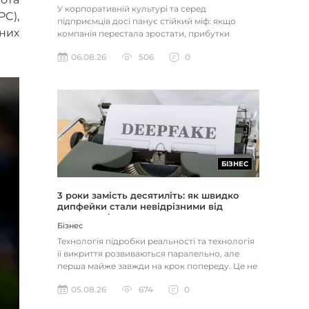
У корпоративній культурі та серед
PC),
підприємців досі панує стійкий міф: якщо
них
компанія перестала зростати, прибутки
застопорилися або виникли проблеми з...
06.08.26
506
0
БІЗНЕС
3 роки замість десятиліть: як швидко
дипфейки стали невідрізними від
реальності
Бізнес
Технологія підробки реальності та технологія
її викриття розвиваються паралельно, але
перша майже завжди на крок попереду. Це не
метафора, а те, як вл...
05.08.26
674
0