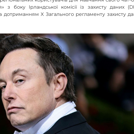
» з боку Ірландської комісії із захисту даних (D
а дотриманням X Загального регламенту захисту да