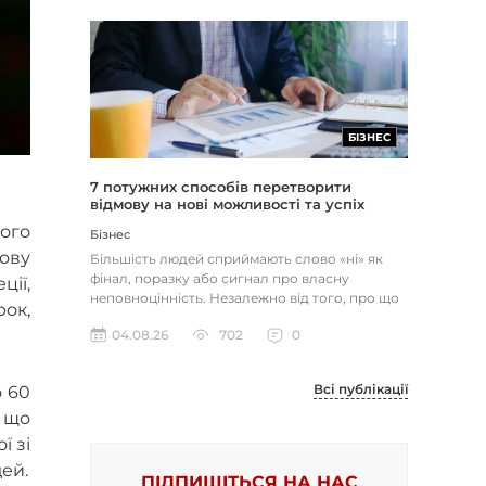
БІЗНЕС
7 потужних способів перетворити
відмову на нові можливості та успіх
вого
Бізнес
ову
Більшість людей сприймають слово «ні» як
фінал, поразку або сигнал про власну
ції,
неповноцінність. Незалежно від того, про що
рок,
йдеться — відхилене резюме,...
04.08.26
702
0
Всі публікації
о 60
 що
ї зі
ей.
ПІДПИШІТЬСЯ НА НАС