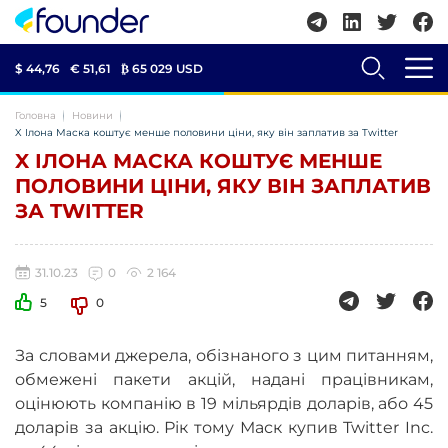
$ 44,76
€ 51,61
₿
65 029 USD
Головна
Новини
X Ілона Маска коштує менше половини ціни, яку він заплатив за Twitter
X ІЛОНА МАСКА КОШТУЄ МЕНШЕ
ПОЛОВИНИ ЦІНИ, ЯКУ ВІН ЗАПЛАТИВ
ЗА TWITTER
31.10.23
0
2 164
5
0
За словами джерела, обізнаного з цим питанням,
обмежені пакети акцій, надані працівникам,
оцінюють компанію в 19 мільярдів доларів, або 45
доларів за акцію. Рік тому Маск купив Twitter Inc.