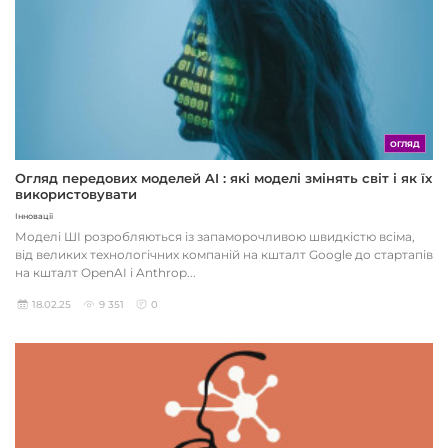
ОГЛЯД
Огляд передових моделей AI : які моделі змінять світ і як їх
використовувати
Інновації
Моделі ШІ розробляються із запаморочливою швидкістю всіма,
від великих технологічних компаній на кшталт Google до стартапів
на кшталт OpenAI і Anthrop...
18.02.25
9 351
0