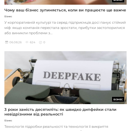
БІЗНЕС
Чому ваш бізнес зупиняється, коли ви працюєте ще важче
Бізнес
У корпоративній культурі та серед підприємців досі панує стійкий
міф: якщо компанія перестала зростати, прибутки застопорилися
або виникли проблеми з...
06.08.26
624
0
БІЗНЕС
3 роки замість десятиліть: як швидко дипфейки стали
невідрізними від реальності
Бізнес
Технологія підробки реальності та технологія її викриття