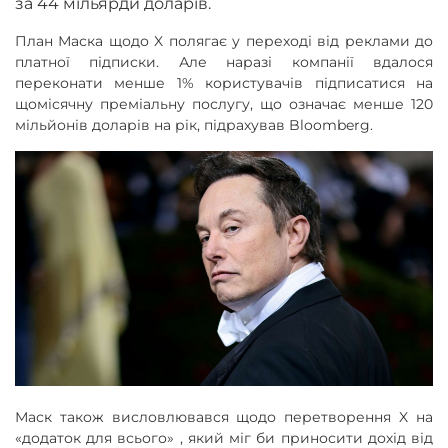
за 44 мільярди доларів.
План Маска щодо X полягає у переході від реклами до
платної підписки. Але наразі компанії вдалося
переконати менше 1% користувачів підписатися на
щомісячну преміальну послугу, що означає менше 120
мільйонів доларів на рік, підрахував Bloomberg.
Маск також висловлювався щодо перетворення X на
«додаток для всього» , який міг би приносити дохід від