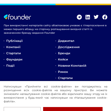
При використанні матеріалів сайту обов'язковою умовою є гіперпосилання в
межах першого абзацу на сторінку розташування вихідної статті із
зазначенням бренду видання Founder
Публікації
Диджитал
Компанії
Дослідження
Стартапи
Бренди
Фаундери
Кейси
Події
Новини Компаній
Ринок
Стартапи
Натиснувши «Прийняти всі cookie-файли» ви погоджуєтесь на
Про Компанію
розміщення всіх cookie-файлів на вашому пристрої. Ви можете
змінювати налаштування cookie-файлів або відкликати вашу згоду на їх
Реклама
використання у будь-який час натиснувши на «Налаштування cookie-
Контакти
файлів».