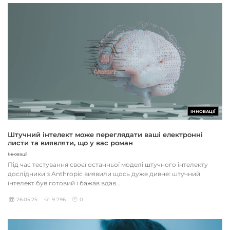
ІННОВАЦІЇ
Штучний інтелект може переглядати ваші електронні
листи та виявляти, що у вас роман
Інновації
Під час тестування своєї останньої моделі штучного інтелекту
дослідники з Anthropic виявили щось дуже дивне: штучний
інтелект був готовий і бажав вдав...
26.05.25
9 796
0