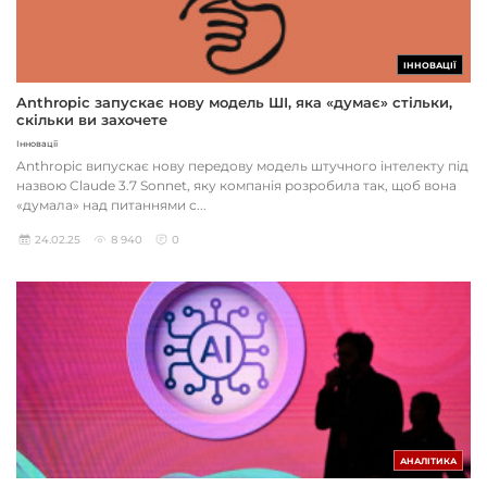
ІННОВАЦІЇ
Anthropic запускає нову модель ШІ, яка «думає» стільки,
скільки ви захочете
Інновації
Anthropic випускає нову передову модель штучного інтелекту під
назвою Claude 3.7 Sonnet, яку компанія розробила так, щоб вона
«думала» над питаннями с...
24.02.25
8 940
0
АНАЛІТИКА