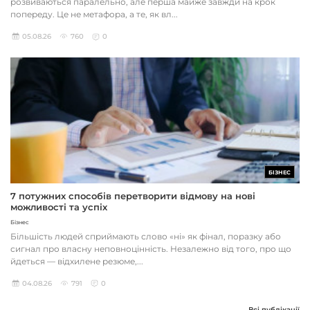
розвиваються паралельно, але перша майже завжди на крок
попереду. Це не метафора, а те, як вл...
05.08.26
760
0
БІЗНЕС
7 потужних способів перетворити відмову на нові
можливості та успіх
Бізнес
Більшість людей сприймають слово «ні» як фінал, поразку або
сигнал про власну неповноцінність. Незалежно від того, про що
йдеться — відхилене резюме,...
04.08.26
791
0
Всі публікації