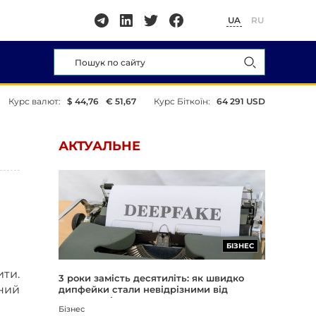
UA
RU
Курс валют:
$ 44,76
€ 51,67
Курс Біткоїн:
64 291 USD
АКТУАЛЬНЕ
БІЗНЕС
ити.
3 роки замість десятиліть: як швидко
сний
дипфейки стали невідрізними від
реальності
Бізнес