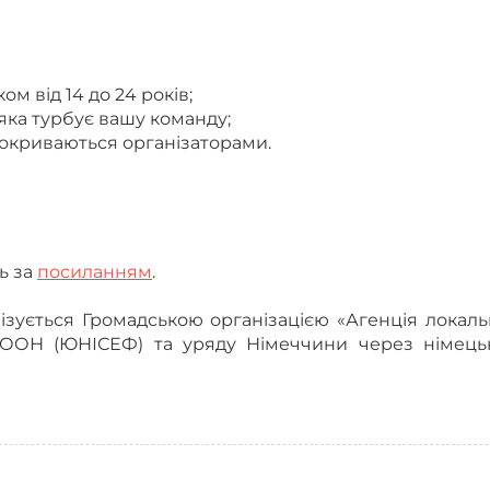
ом від 14 до 24 років;
 яка турбує вашу команду;
 покриваються організаторами.
ь за
посиланням
.
ізується Громадською організацією «Агенція локал
у ООН (ЮНІСЕФ) та уряду Німеччини через німець