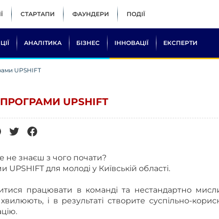
Ї
СТАРТАПИ
ФАУНДЕРИ
ПОДІЇ
ЦІЇ
АНАЛІТИКА
БІЗНЕС
ІННОВАЦІЇ
ЕКСПЕРТИ
грами UPSHIFT
 ПРОГРАМИ UPSHIFT
е не знаєш з чого почати?
 UPSHIFT для молоді у Київській області.
вчитися працювати в команді та нестандартно мисл
хвилюють, і в результаті створите суспільно-кори
ацію.