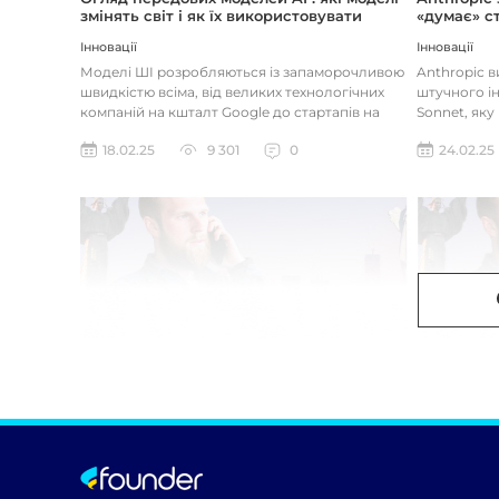
змінять світ і як їх використовувати
«думає» ст
Інновації
Інновації
Моделі ШІ розробляються із запаморочливою
Anthropic 
швидкістю всіма, від великих технологічних
штучного ін
компаній на кшталт Google до стартапів на
Sonnet, яку
кшталт OpenAI і Anthrop...
«думала» на
18.02.25
9 301
0
24.02.25