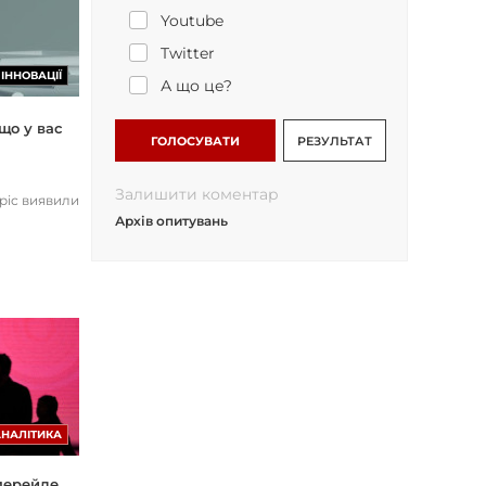
Youtube
Twitter
ІННОВАЦІЇ
А що це?
що у вас
ГОЛОСУВАТИ
РЕЗУЛЬТАТ
Залишити коментар
opic виявили
Архів опитувань
АНАЛІТИКА
 перейде