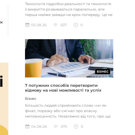
Технологія підробки реальності та технологія
її викриття розвиваються паралельно, але
перша майже завжди на крок попереду. Це не
метафора, а те, як вл...
05.08.26
637
0
БІЗНЕС
7 потужних способів перетворити
відмову на нові можливості та успіх
Бізнес
Більшість людей сприймають слово «ні» як
фінал, поразку або сигнал про власну
неповноцінність. Незалежно від того, про що
йдеться — відхилене резюме,...
04.08.26
675
0