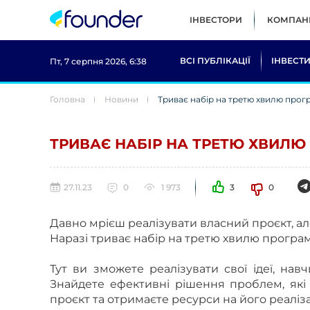
ІНВЕСТОРИ
КОМПАНІ
ВСІ ПУБЛІКАЦІЇ
ІНВЕСТИ
Пт, 7 серпня 2026, 6:38
Головна
Новини
Триває набір на третю хвилю про
ТРИВАЄ НАБІР НА ТРЕТЮ ХВИЛЮ
27.11.23
0
1 973
3
0
Давно мрієш реалізувати власний проєкт, ал
Наразі триває набір на третю хвилю програми
⠀
Тут ви зможете реалізувати свої ідеї, на
Знайдете ефективні рішення проблем, які 
проєкт та отримаєте ресурси на його реаліз