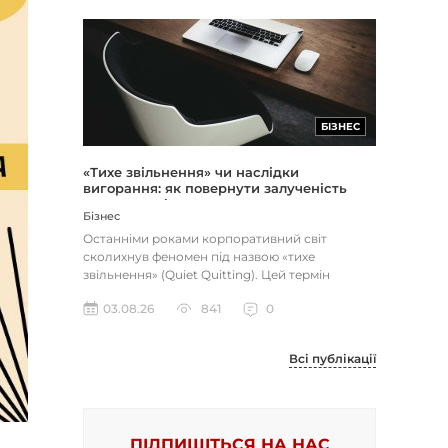
БІЗНЕС
«Тихе звільнення» чи наслідки
вигорання: як повернути залученість
через сенс і мету
Бізнес
Останніми роками корпоративний світ
сколихнув феномен під назвою «тихе
звільнення» (Quiet Quitting). Цей термін
описує поведінку працівників, які свід...
03.08.26
841
0
Всі публікації
ПІДПИШІТЬСЯ НА НАС