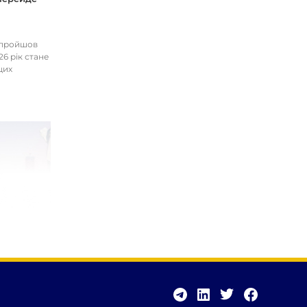
І пройшов
26 рік стане
цих