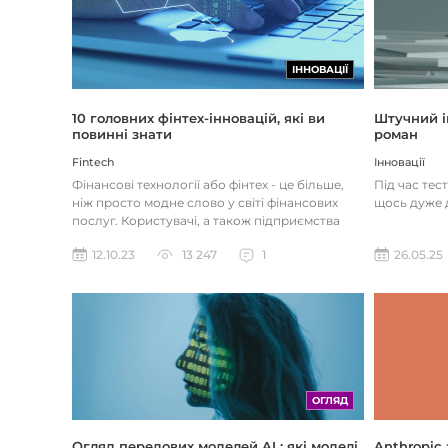
ІННОВАЦІЇ
Штучний і
10 головних фінтех-інновацій, які ви
роман
повинні знати
Інновації
Fintech
Під час тес
Фінансові технології або фінтех - це більше,
щось дуже д
ніж просто модне слово у світі фінансових
послуг. Користувачі, а також підприємства
наздоганяють тенденці...
26.05.25
12.10.23
13 247
1
ОГЛЯД
Огляд передових моделей AI : які моделі
Anthropic