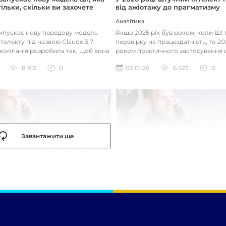
ільки, скільки ви захочете
від ажіотажу до прагматизму
Аналітика
випускає нову передову модель
Якщо 2025 рік був роком, коли Ш
телекту під назвою Claude 3.7
перевірку на працездатність, то 20
 компанія розробила так, щоб вона
роком практичного застосування 
д питаннями с...
технологій. Фокус вже зміщу...
8 912
0
02.01.26
6 522
0
Завантажити ще