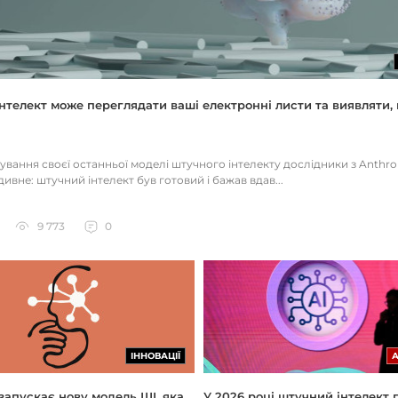
нтелект може переглядати ваші електронні листи та виявляти, 
тування своєї останньої моделі штучного інтелекту дослідники з Anthr
ивне: штучний інтелект був готовий і бажав вдав...
9 773
0
ІННОВАЦІЇ
 запускає нову модель ШІ, яка
У 2026 році штучний інтелект