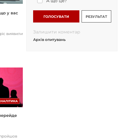
А що це?
що у вас
ГОЛОСУВАТИ
РЕЗУЛЬТАТ
Залишити коментар
opic виявили
Архів опитувань
АНАЛІТИКА
 перейде
І пройшов