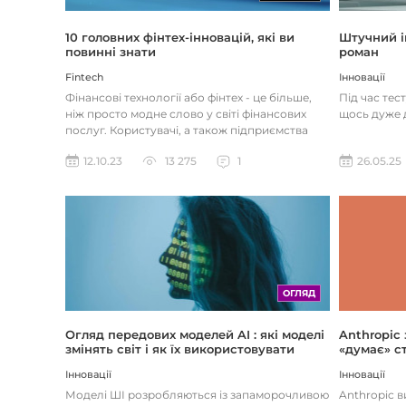
Штучний і
10 головних фінтех-інновацій, які ви
роман
повинні знати
Інновації
Fintech
Під час тес
Фінансові технології або фінтех - це більше,
щось дуже д
ніж просто модне слово у світі фінансових
послуг. Користувачі, а також підприємства
наздоганяють тенденці...
26.05.25
12.10.23
13 275
1
ОГЛЯД
Огляд передових моделей AI : які моделі
Anthropic
змінять світ і як їх використовувати
«думає» ст
Інновації
Інновації
Моделі ШІ розробляються із запаморочливою
Anthropic 