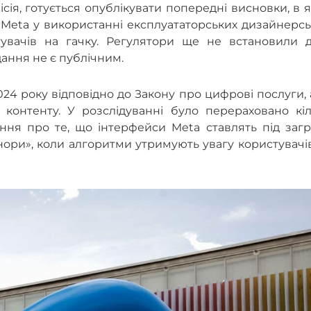
сія, готується опублікувати попередні висновки, в 
 Meta у використанні експлуататорських дизайнерс
увачів на гачку. Регулятори ще не встановили д
дання не є публічним.
024 року відповідно до Закону про цифрові послуги,
контенту. У розслідуванні було перераховано кіл
ня про те, що інтерфейси Meta ставлять під загр
нори», коли алгоритми утримують увагу користувачі