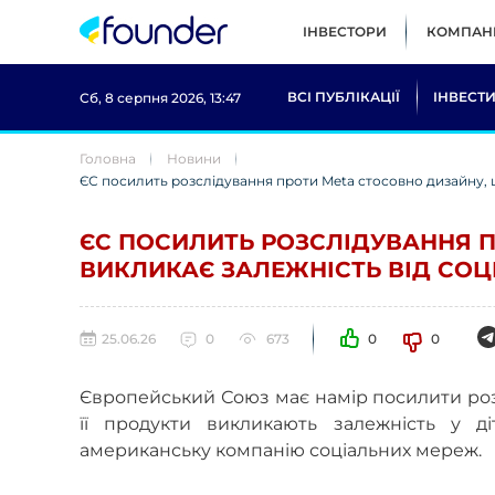
ІНВЕСТОРИ
КОМПАНІ
ВСІ ПУБЛІКАЦІЇ
ІНВЕСТИ
Сб, 8 серпня 2026, 13:47
Головна
Новини
ЄС посилить розслідування проти Meta стосовно дизайну, щ
ЄС ПОСИЛИТЬ РОЗСЛІДУВАННЯ 
ВИКЛИКАЄ ЗАЛЕЖНІСТЬ ВІД СОЦ
25.06.26
0
673
0
0
Європейський Союз має намір посилити розс
її продукти викликають залежність у д
американську компанію соціальних мереж.