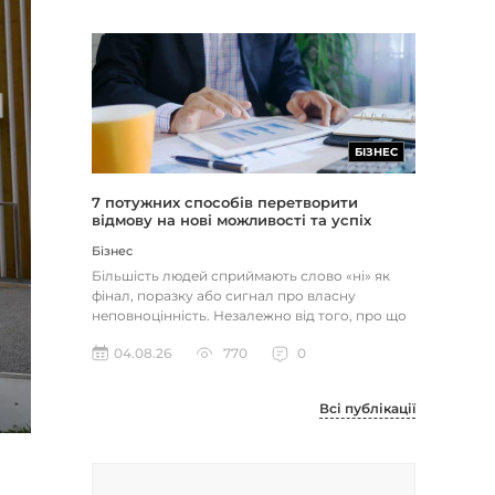
БІЗНЕС
7 потужних способів перетворити
відмову на нові можливості та успіх
Бізнес
Більшість людей сприймають слово «ні» як
фінал, поразку або сигнал про власну
неповноцінність. Незалежно від того, про що
йдеться — відхилене резюме,...
04.08.26
770
0
Всі публікації