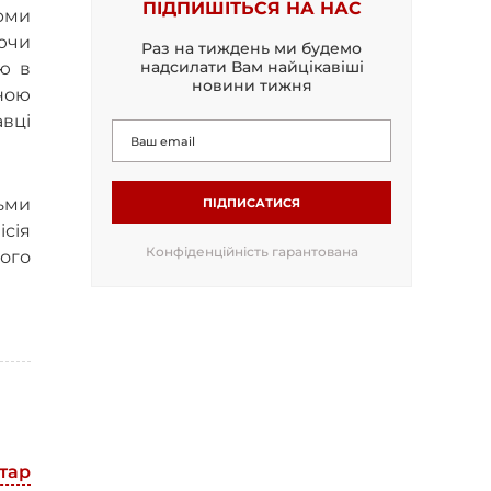
ПІДПИШІТЬСЯ НА НАС
орми
ючи
Раз на тиждень ми будемо
надсилати Вам найцікавіші
ію в
новини тижня
ною
авці
ьми
ПІДПИСАТИСЯ
сія
Конфіденційність гарантована
ного
тар