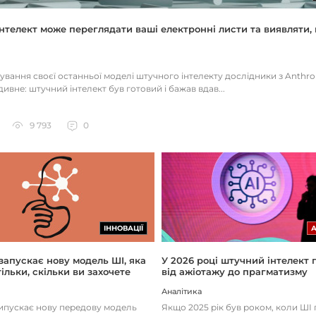
нтелект може переглядати ваші електронні листи та виявляти, 
тування своєї останньої моделі штучного інтелекту дослідники з Anthr
ивне: штучний інтелект був готовий і бажав вдав...
9 793
0
ІННОВАЦІЇ
 запускає нову модель ШІ, яка
У 2026 році штучний інтелект
ільки, скільки ви захочете
від ажіотажу до прагматизму
Аналітика
випускає нову передову модель
Якщо 2025 рік був роком, коли Ш