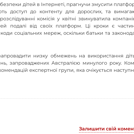
езпеки дітей в Інтернеті, прагнучи змусити платф
ють доступ до контенту для дорослих, та вимага
озслідуванні комісія у квітні звинуватила компан
ей подалі від своїх платформ.
Ці кроки є части
шкоди соціальних мереж, оскільки батьки та законод
 запровадити низку обмежень на використання діт
ь, запроваджених Австралією минулого року. Комі
комендацій експертної групи, яка очікується наступ
Залишити свій комен