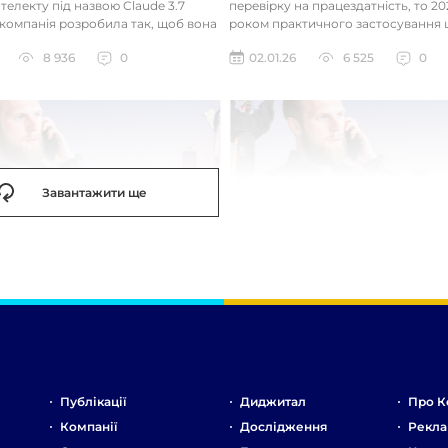
телекту під назвою Claude 3.7
перевірку на працездатність, то 20
 компанія розробила так, щоб вона
роком практичного застосування 
д питаннями с...
технологій. Фокус вже зміщу...
8 936
0
02.01.26
6 525
0
Завантажити ще
Публікації
Диджитал
Про К
Компанії
Дослідження
Рекла