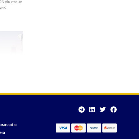
26 рік стане
цих
омпанію
ма