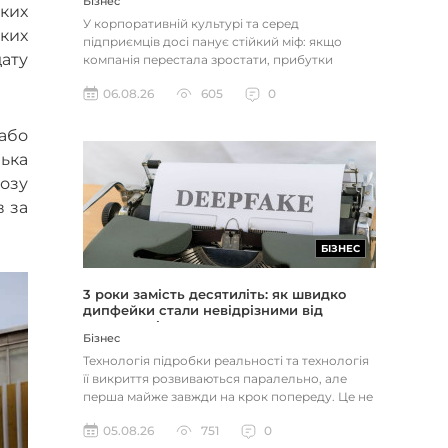
Бізнес
яких
У корпоративній культурі та серед
ьких
підприємців досі панує стійкий міф: якщо
ату
компанія перестала зростати, прибутки
застопорилися або виникли проблеми з...
06.08.26
605
0
 або
ька
озу
в за
БІЗНЕС
3 роки замість десятиліть: як швидко
дипфейки стали невідрізними від
реальності
Бізнес
Технологія підробки реальності та технологія
її викриття розвиваються паралельно, але
перша майже завжди на крок попереду. Це не
метафора, а те, як вл...
05.08.26
751
0