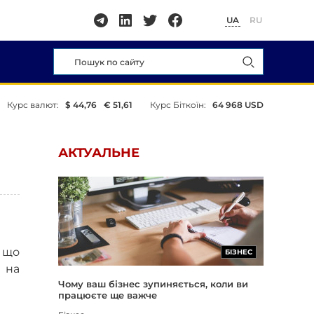
UA
RU
Курс валют:
$ 44,76
€ 51,61
Курс Біткоїн:
64 968 USD
АКТУАЛЬНЕ
, що
БІЗНЕС
 на
Чому ваш бізнес зупиняється, коли ви
працюєте ще важче