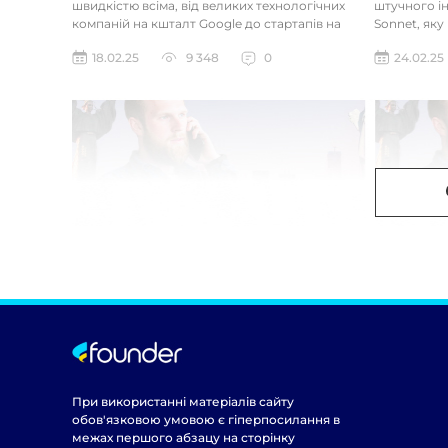
швидкістю всіма, від великих технологічних
штучного ін
компаній на кшталт Google до стартапів на
Sonnet, яку
кшталт OpenAI і Anthrop...
«думала» на
18.02.25
9 348
0
24.02.25
При використанні матеріалів сайту
обов'язковою умовою є гіперпосилання в
межах першого абзацу на сторінку