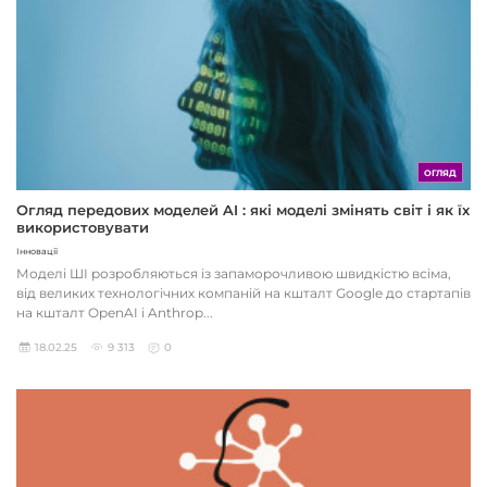
ОГЛЯД
Огляд передових моделей AI : які моделі змінять світ і як їх
використовувати
Інновації
Моделі ШІ розробляються із запаморочливою швидкістю всіма,
від великих технологічних компаній на кшталт Google до стартапів
на кшталт OpenAI і Anthrop...
18.02.25
9 313
0