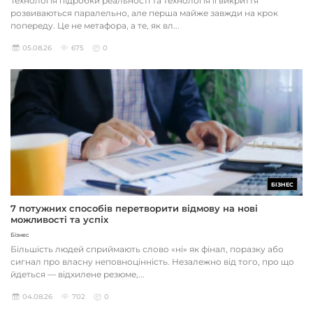
Технологія підробки реальності та технологія її викриття
розвиваються паралельно, але перша майже завжди на крок
попереду. Це не метафора, а те, як вл...
05.08.26
675
0
БІЗНЕС
7 потужних способів перетворити відмову на нові
можливості та успіх
Бізнес
Більшість людей сприймають слово «ні» як фінал, поразку або
сигнал про власну неповноцінність. Незалежно від того, про що
йдеться — відхилене резюме,...
04.08.26
702
0