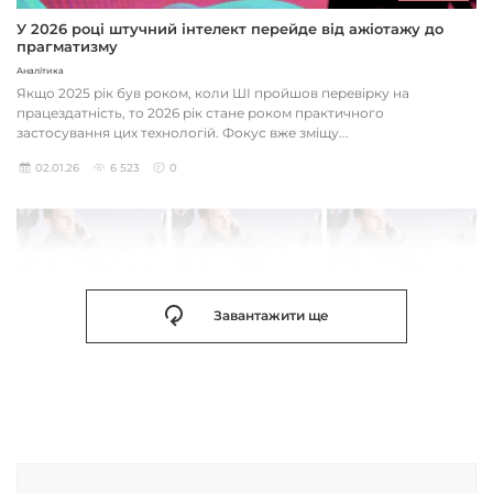
У 2026 році штучний інтелект перейде від ажіотажу до
прагматизму
Аналітика
Якщо 2025 рік був роком, коли ШІ пройшов перевірку на
працездатність, то 2026 рік стане роком практичного
застосування цих технологій. Фокус вже зміщу...
02.01.26
6 523
0
Завантажити ще