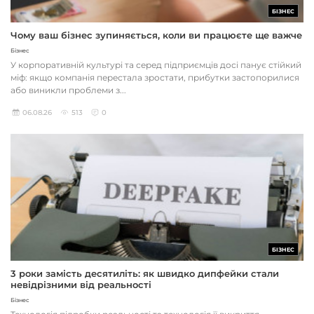
БІЗНЕС
Чому ваш бізнес зупиняється, коли ви працюєте ще важче
Бізнес
У корпоративній культурі та серед підприємців досі панує стійкий
міф: якщо компанія перестала зростати, прибутки застопорилися
або виникли проблеми з...
06.08.26
513
0
БІЗНЕС
3 роки замість десятиліть: як швидко дипфейки стали
невідрізними від реальності
Бізнес