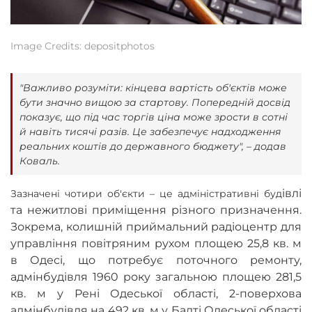
Image Credits: depositphotos
"Важливо розуміти: кінцева вартість об'єктів може
бути значно вищою за стартову. Попередній досвід
показує, що під час торгів ціна може зрости в сотні
й навіть тисячі разів. Це забезпечує надходження
реальних коштів до державного бюджету", – додав
Коваль.
івлі
Зазначені чотири об'єкти – це адміністративні буд
та нежитлові приміщення різного призначення.
Зокрема, колишній приймальний радіоцентр для
управління повітряним рухом площею 25,8 кв. м
в Одесі, що потребує поточного ремонту,
адмінбудівля 1960 року загальною площею 281,5
кв. м у Рені Одеської області, 2-поверхова
адмінбудівля на 492 кв. м у Балті Одеської області