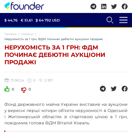
$ 44,76
€ 51,61
₿
64 792 USD
Головна
Новини
Нерухомість за 1 грн: ФДМ починає дебютні аукціони продажі
НЕРУХОМІСТЬ ЗА 1 ГРН: ФДМ
ПОЧИНАЄ ДЕБЮТНІ АУКЦІОНИ
ПРОДАЖІ
17.08.24
0
2 917
0
0
Фонд державного майна України виставив на аукціони
у вересні перші чотири об'єкти нерухомості в Одеській
і Житомирській областях зі стартовою ціною в 1 грн,
повідомив голова ФДМ Віталій Коваль.