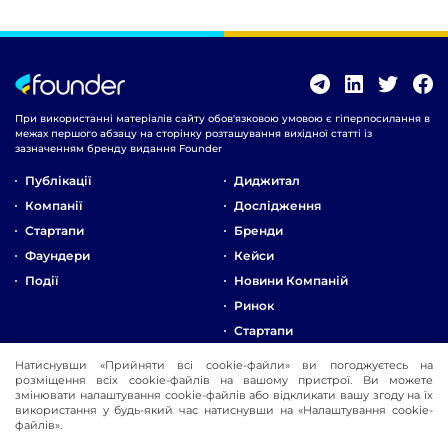
При використанні матеріалів сайту обов'язковою умовою є гіперпосилання в
межах першого абзацу на сторінку розташування вихідної статті із
зазначенням бренду видання Founder
Публікації
Диджитал
Компанії
Дослідження
Стартапи
Бренди
Фаундери
Кейси
Події
Новини Компаній
Ринок
Стартапи
Натиснувши «Прийняти всі cookie-файли» ви погоджуєтесь на
Про Компанію
розміщення всіх cookie-файлів на вашому пристрої. Ви можете
Реклама
змінювати налаштування cookie-файлів або відкликати вашу згоду на їх
використання у будь-який час натиснувши на «Налаштування cookie-
Контакти
файлів».