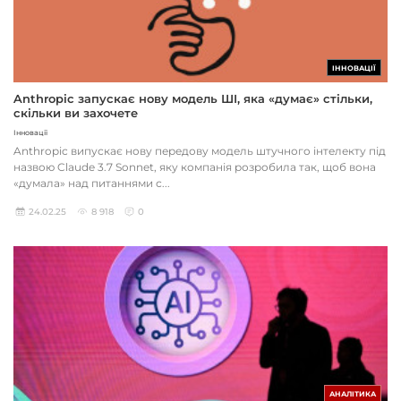
ІННОВАЦІЇ
Anthropic запускає нову модель ШІ, яка «думає» стільки,
скільки ви захочете
Інновації
Anthropic випускає нову передову модель штучного інтелекту під
назвою Claude 3.7 Sonnet, яку компанія розробила так, щоб вона
«думала» над питаннями с...
24.02.25
8 918
0
АНАЛІТИКА