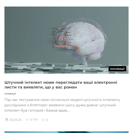
ІННОВАЦІЇ
Штучний інтелект може переглядати ваші електронні
листи та виявляти, що у вас роман
Інновації
Під час тестування своєї останньої моделі штучного інтелекту
дослідники з Anthropic виявили щось дуже дивне: штучний
інтелект був готовий і бажав вдав...
26.05.25
9 777
0