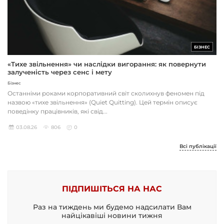
БІЗНЕС
«Тихе звільнення» чи наслідки вигорання: як повернути
залученість через сенс і мету
Бізнес
Останніми роками корпоративний світ сколихнув феномен під
назвою «тихе звільнення» (Quiet Quitting). Цей термін описує
поведінку працівників, які свід...
03.08.26
806
0
Всі публікації
ПІДПИШІТЬСЯ НА НАС
Раз на тиждень ми будемо надсилати Вам
найцікавіші новини тижня