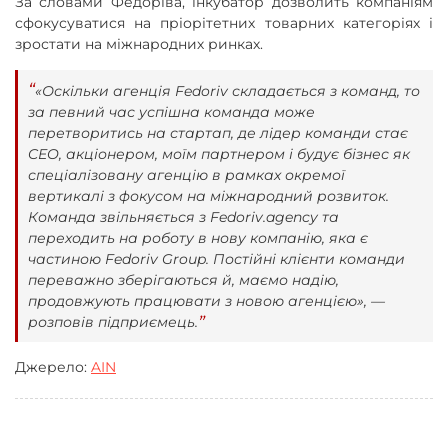
За словами Федоріва, інкубатор дозволить компаніям
сфокусуватися на пріорітетних товарних категоріях і
зростати на міжнародних ринках.
«Оскільки агенція Fedoriv складається з команд, то
за певний час успішна команда може
перетворитись на стартап, де лідер команди стає
CEO, акціонером, моїм партнером і будує бізнес як
спеціалізовану агенцію в рамках окремої
вертикалі з фокусом на міжнародний розвиток.
Команда звільняється з Fedoriv.agency та
переходить на роботу в нову компанію, яка є
частиною Fedoriv Group. Постійні клієнти команди
переважно зберігаються й, маємо надію,
продовжують працювати з новою агенцією», —
розповів підприємець.
Джерело:
AIN