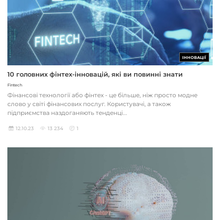
ІННОВАЦІЇ
10 головних фінтех-інновацій, які ви повинні знати
Fintech
Фінансові технології або фінтех - це більше, ніж просто модне
слово у світі фінансових послуг. Користувачі, а також
підприємства наздоганяють тенденці...
12.10.23
13 234
1