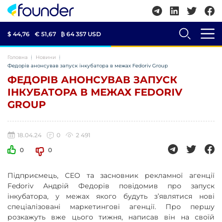
$ 44,76
€ 51,67
₿
64 357 USD
Головна
Новини
Федорів анонсував запуск інкубатора в межах Fedoriv Group
ФЕДОРІВ АНОНСУВАВ ЗАПУСК
ІНКУБАТОРА В МЕЖАХ FEDORIV
GROUP
18.04.24
0
2 491
0
0
Підприємець, CEO та засновник рекламної агенції
Fedoriv Андрій Федорів повідомив про запуск
інкубатора, у межах якого будуть з’являтися нові
спеціалізовані маркетингові агенції. Про першу
розкажуть вже цього тижня, написав він на своїй