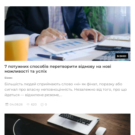
БІЗНЕС
7 потужних способів перетворити відмову на нові
можливості та успіх
Бізнес
Більшість людей сприймають слово «ні» як фінал, поразку або
сигнал про власну неповноцінність. Незалежно від того, про що
йдеться — відхилене резюме,...
04.08.26
620
0