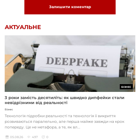
Залишити коментар
АКТУАЛЬНЕ
БІЗНЕС
3 роки замість десятиліть: як швидко дипфейки стали
невідрізними від реальності
Бізнес
Технологія підробки реальності та технологія її викриття
розвиваються паралельно, але перша майже завжди на крок
попереду. Це не метафора, а те, як вл...
05.08.26
497
0