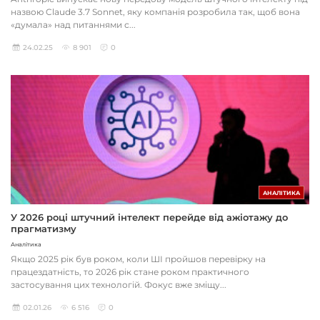
назвою Claude 3.7 Sonnet, яку компанія розробила так, щоб вона
«думала» над питаннями с...
24.02.25
8 901
0
АНАЛІТИКА
У 2026 році штучний інтелект перейде від ажіотажу до
прагматизму
Аналітика
Якщо 2025 рік був роком, коли ШІ пройшов перевірку на
працездатність, то 2026 рік стане роком практичного
застосування цих технологій. Фокус вже зміщу...
02.01.26
6 516
0