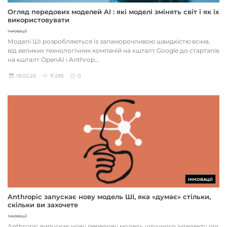
Огляд передових моделей AI : які моделі змінять світ і як їх
використовувати
Інновації
Моделі ШІ розробляються із запаморочливою швидкістю всіма,
від великих технологічних компаній на кшталт Google до стартапів
на кшталт OpenAI і Anthrop...
18.02.25
9 285
0
ІННОВАЦІЇ
Anthropic запускає нову модель ШІ, яка «думає» стільки,
скільки ви захочете
Інновації
Anthropic випускає нову передову модель штучного інтелекту під