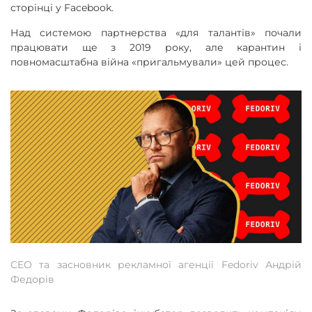
сторінці у Facebook.
Над системою партнерства «для талантів» почали
працювати ще з 2019 року, але карантин і
повномасштабна війна «пригальмували» цей процес.
CEO та засновник рекламної агенції Fedoriv Андрій
Федорів