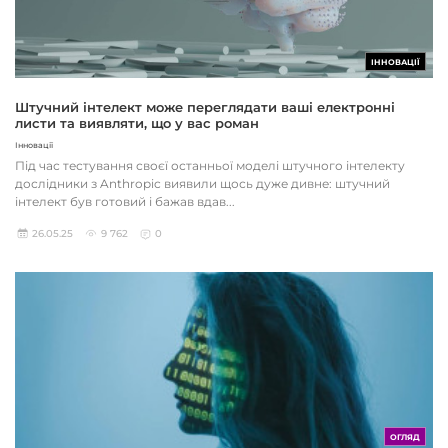
ІННОВАЦІЇ
Штучний інтелект може переглядати ваші електронні
листи та виявляти, що у вас роман
Інновації
Під час тестування своєї останньої моделі штучного інтелекту
дослідники з Anthropic виявили щось дуже дивне: штучний
інтелект був готовий і бажав вдав...
26.05.25
9 762
0
ОГЛЯД