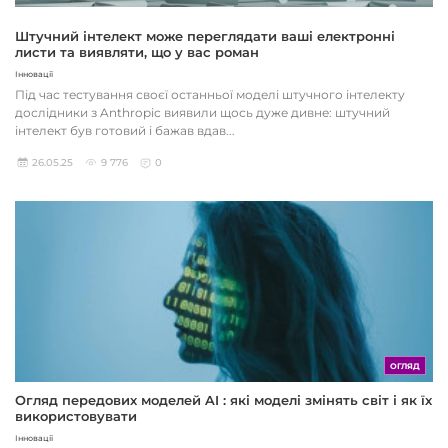
Штучний інтелект може переглядати ваші електронні
листи та виявляти, що у вас роман
Інновації
Під час тестування своєї останньої моделі штучного інтелекту
дослідники з Anthropic виявили щось дуже дивне: штучний
інтелект був готовий і бажав вдав...
26.05.25
9 776
0
ОГЛЯД
Огляд передових моделей AI : які моделі змінять світ і як їх
використовувати
Інновації