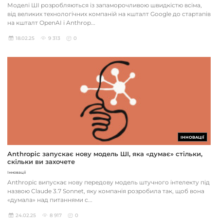
Моделі ШІ розробляються із запаморочливою швидкістю всіма,
від великих технологічних компаній на кшталт Google до стартапів
на кшталт OpenAI і Anthrop...
18.02.25
9 313
0
ІННОВАЦІЇ
Anthropic запускає нову модель ШІ, яка «думає» стільки,
скільки ви захочете
Інновації
Anthropic випускає нову передову модель штучного інтелекту під
назвою Claude 3.7 Sonnet, яку компанія розробила так, щоб вона
«думала» над питаннями с...
24.02.25
8 917
0