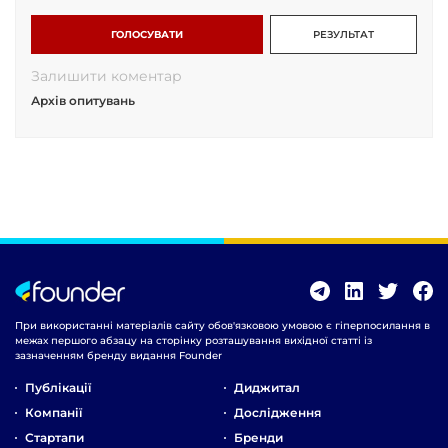
ГОЛОСУВАТИ
РЕЗУЛЬТАТ
Залишити коментар
Архів опитувань
При використанні матеріалів сайту обов'язковою умовою є гіперпосилання в
межах першого абзацу на сторінку розташування вихідної статті із
зазначенням бренду видання Founder
Публікації
Диджитал
Компанії
Дослідження
Стартапи
Бренди