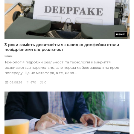
БІЗНЕС
3 роки замість десятиліть: як швидко дипфейки стали
невідрізними від реальності
Бізнес
Технологія підробки реальності та технологія її викриття
розвиваються паралельно, але перша майже завжди на крок
попереду. Це не метафора, а те, як вл...
05.08.26
670
0