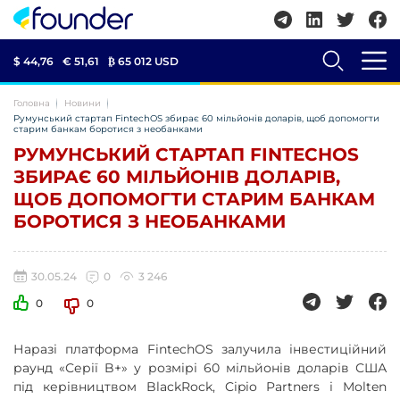
$ 44,76
€ 51,61
₿
65 012 USD
Головна
Новини
Румунський стартап FintechOS збирає 60 мільйонів доларів, щоб допомогти
старим банкам боротися з необанками
РУМУНСЬКИЙ СТАРТАП FINTECHOS
ЗБИРАЄ 60 МІЛЬЙОНІВ ДОЛАРІВ,
ЩОБ ДОПОМОГТИ СТАРИМ БАНКАМ
БОРОТИСЯ З НЕОБАНКАМИ
30.05.24
0
3 246
0
0
Наразі платформа FintechOS залучила інвестиційний
раунд «Серії B+» у розмірі 60 мільйонів доларів США
під керівництвом BlackRock, Cipio Partners і Molten