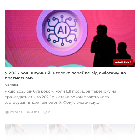
АНАЛІТИКА
У 2026 році штучний інтелект перейде від ажіотажу до
прагматизму
Аналітика
Якщо 2025 рік був роком, коли ШІ пройшов перевірку на
працездатність, то 2026 рік стане роком практичного
застосування цих технологій. Фокус вже зміщу...
02.01.26
6 523
0