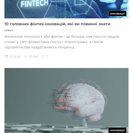
ІННОВАЦІЇ
10 головних фінтех-інновацій, які ви повинні знати
Fintech
Фінансові технології або фінтех - це більше, ніж просто модне
слово у світі фінансових послуг. Користувачі, а також
підприємства наздоганяють тенденці...
12.10.23
13 260
1
ІННОВАЦІЇ