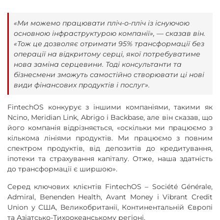
«Ми можемо працювати пліч-о-пліч із існуючою
основною інфраструктурою компанії», — сказав він.
«Тож це дозволяє отримати 95% трансформації без
операції на відкритому серці, якої потребуватиме
нова заміна серцевини. Тоді консультанти та
бізнесмени зможуть самостійно створювати ці нові
види фінансових продуктів і послуг».
FintechOS конкурує з іншими компаніями, такими як
Ncino, Meridian Link, Abrigo і Backbase, але він сказав, що
його компанія відрізняється, «оскільки ми працюємо з
кількома лініями продуктів. Ми працюємо з повним
спектром продуктів, від депозитів до кредитування,
іпотеки та страхування капіталу. Отже, наша здатність
до трансформації є ширшою».
Серед ключових клієнтів FintechOS – Société Générale,
Admiral, Benenden Health, Avant Money і Vibrant Credit
Union у США, Великобританії, Континентальній Європі
та Азіатсько-Тихоокеанському регіоні.