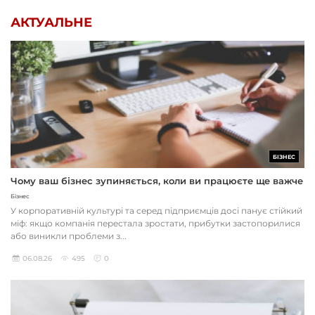
АКТУАЛЬНЕ
БІЗНЕС
Чому ваш бізнес зупиняється, коли ви працюєте ще важче
Бізнес
У корпоративній культурі та серед підприємців досі панує стійкий
міф: якщо компанія перестала зростати, прибутки застопорилися
або виникли проблеми з...
06.08.26
495
0