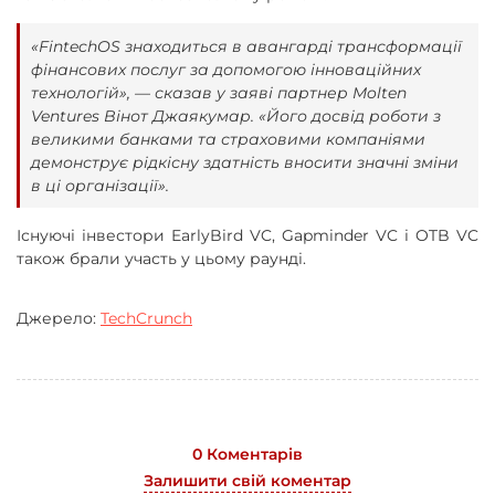
«FintechOS знаходиться в авангарді трансформації
фінансових послуг за допомогою інноваційних
технологій», — сказав у заяві партнер Molten
Ventures Вінот Джаякумар. «Його досвід роботи з
великими банками та страховими компаніями
демонструє рідкісну здатність вносити значні зміни
в ці організації».
Існуючі інвестори EarlyBird VC, Gapminder VC і OTB VC
також брали участь у цьому раунді.
Джерело:
TechCrunch
0 Коментарів
Залишити свій коментар