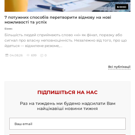
БІЗНЕС
7 потужних способів перетворити відмову на нові
можливості та успіх
Бізнес
Більшість людей сприймають слово «ні» як фінал, поразку або
сигнал про власну неповноцінність. Незалежно від того, про що
йдеться — відхилене резюме,...
04.08.26
699
0
Всі публікації
ПІДПИШІТЬСЯ НА НАС
Раз на тиждень ми будемо надсилати Вам
найцікавіші новини тижня