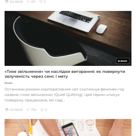
04.08.26
611
0
БІЗНЕС
«Тихе звільнення» чи наслідки вигорання: як повернути
залученість через сенс і мету
Бізнес
Останніми роками корпоративний світ сколихнув феномен під
назвою «тихе звільнення» (Quiet Quitting). Цей термін описує
поведінку працівників, які свід...
03.08.26
794
0