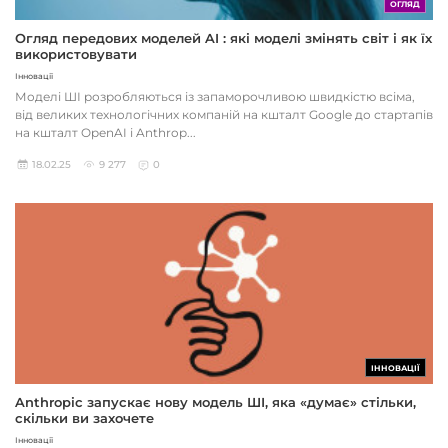
ОГЛЯД
Огляд передових моделей AI : які моделі змінять світ і як їх
використовувати
Інновації
Моделі ШІ розробляються із запаморочливою швидкістю всіма,
від великих технологічних компаній на кшталт Google до стартапів
на кшталт OpenAI і Anthrop...
18.02.25
9 277
0
ІННОВАЦІЇ
Anthropic запускає нову модель ШІ, яка «думає» стільки,
скільки ви захочете
Інновації