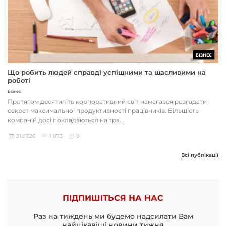
БІЗНЕС
Що робить людей справді успішними та щасливими на
роботі
Бізнес
Протягом десятиліть корпоративний світ намагався розгадати
секрет максимальної продуктивності працівників. Більшість
компаній досі покладаються на тра...
31.07.26
1 073
0
Всі публікації
ПІДПИШІТЬСЯ НА НАС
Раз на тиждень ми будемо надсилати Вам
найцікавіші новини тижня