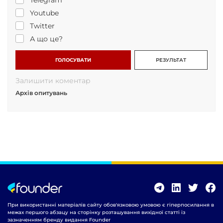
Youtube
Twitter
А що це?
ГОЛОСУВАТИ
РЕЗУЛЬТАТ
Залишити коментар
Архів опитувань
При використанні матеріалів сайту обов'язковою умовою є гіперпосилання в
межах першого абзацу на сторінку розташування вихідної статті із
зазначенням бренду видання Founder