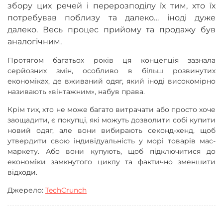
збору цих речей і перерозподілу їх тим, хто їх
потребував поблизу та далеко… іноді дуже
далеко. Весь процес прийому та продажу був
аналогічним.
Протягом багатьох років ця концепція зазнала
серйозних змін, особливо в більш розвинутих
економіках, де вживаний одяг, який іноді високомірно
називають «вінтажним», набув права.
Крім тих, хто не може багато витрачати або просто хоче
заощадити, є покупці, які можуть дозволити собі купити
новий одяг, але вони вибирають секонд-хенд, щоб
утвердити свою індивідуальність у морі товарів мас-
маркету. Або вони купують, щоб підключитися до
економіки замкнутого циклу та фактично зменшити
відходи.
Джерело:
TechCrunch