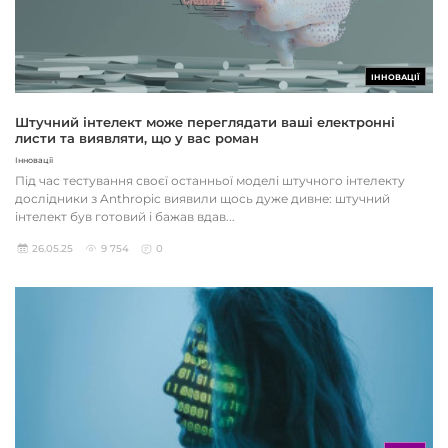
ІННОВАЦІЇ
Штучний інтелект може переглядати ваші електронні
листи та виявляти, що у вас роман
Інновації
Під час тестування своєї останньої моделі штучного інтелекту
дослідники з Anthropic виявили щось дуже дивне: штучний
інтелект був готовий і бажав вдав...
26.05.25
9 754
0