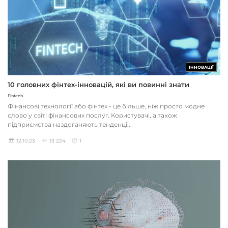
ІННОВАЦІЇ
10 головних фінтех-інновацій, які ви повинні знати
Fintech
Фінансові технології або фінтех - це більше, ніж просто модне
слово у світі фінансових послуг. Користувачі, а також
підприємства наздоганяють тенденці...
12.10.23
13 224
1