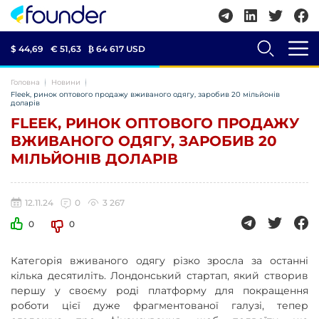
$ 44,69
€ 51,63
₿
64 617 USD
Головна
Новини
Fleek, ринок оптового продажу вживаного одягу, заробив 20 мільйонів
доларів
FLEEK, РИНОК ОПТОВОГО ПРОДАЖУ
ВЖИВАНОГО ОДЯГУ, ЗАРОБИВ 20
МІЛЬЙОНІВ ДОЛАРІВ
12.11.24
0
3 267
0
0
Категорія вживаного одягу різко зросла за останні
кілька десятиліть. Лондонський стартап, який створив
першу у своєму роді платформу для покращення
роботи цієї дуже фрагментованої галузі, тепер