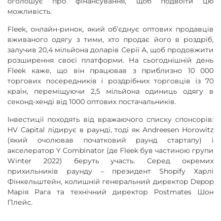
оголошує про фінансування, щоб подвоїти цю
можливість.
Fleek, онлайн-ринок, який об’єднує оптових продавців
вживаного одягу з тими, хто продає його в роздріб,
залучив 20,4 мільйона доларів Серії A, щоб продовжити
розширення своєї платформи. На сьогоднішній день
Fleek каже, що він працював з приблизно 10 000
торгових посередників і роздрібних торговців із 70
країн, переміщуючи 2,5 мільйона одиниць одягу в
секонд-хенді від 1000 оптових постачальників.
Інвестиції походять від вражаючого списку спонсорів:
HV Capital лідирує в раунді, тоді як Andreesen Horowitz
(який очолював початковий раунд стартапу) і
акселератор Y Combinator (де Fleek був частиною групи
Winter 2022) беруть участь. Серед окремих
прихильників раунду – президент Shopify Харлі
Фінкельштейн, колишній генеральний директор Depop
Марія Рага та технічний директор Postmates Шон
Плейс.