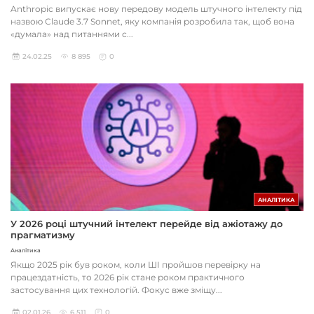
Anthropic випускає нову передову модель штучного інтелекту під
назвою Claude 3.7 Sonnet, яку компанія розробила так, щоб вона
«думала» над питаннями с...
24.02.25
8 895
0
АНАЛІТИКА
У 2026 році штучний інтелект перейде від ажіотажу до
прагматизму
Аналітика
Якщо 2025 рік був роком, коли ШІ пройшов перевірку на
працездатність, то 2026 рік стане роком практичного
застосування цих технологій. Фокус вже зміщу...
02.01.26
6 511
0