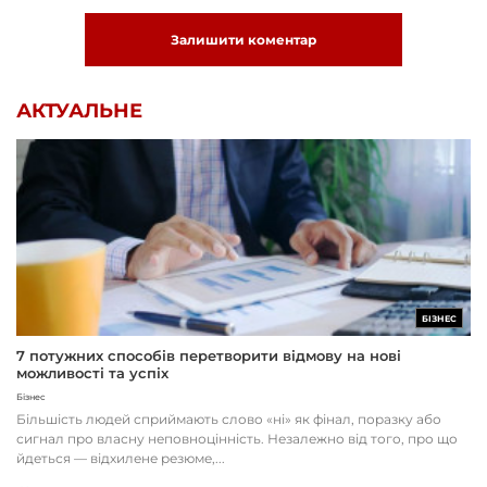
Залишити коментар
АКТУАЛЬНЕ
БІЗНЕС
7 потужних способів перетворити відмову на нові
можливості та успіх
Бізнес
Більшість людей сприймають слово «ні» як фінал, поразку або
сигнал про власну неповноцінність. Незалежно від того, про що
йдеться — відхилене резюме,...