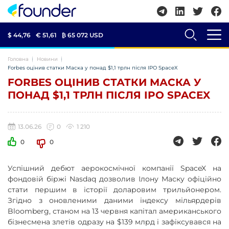
$ 44,76
€ 51,61
₿
65 072 USD
Головна
Новини
Forbes оцінив статки Маска у понад $1,1 трлн після IPO SpaceX
FORBES ОЦІНИВ СТАТКИ МАСКА У
ПОНАД $1,1 ТРЛН ПІСЛЯ IPO SPACEX
13.06.26
0
1 210
0
0
Успішний дебют аерокосмічної компанії SpaceX на
фондовій біржі Nasdaq дозволив Ілону Маску офіційно
стати першим в історії доларовим трильйонером.
Згідно з оновленими даними індексу мільярдерів
Bloomberg, станом на 13 червня капітал американського
бізнесмена злетів одразу на $139 млрд і зафіксувався на