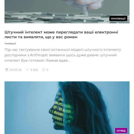
ІННОВАЦІЇ
Штучний інтелект може переглядати ваші електронні
листи та виявляти, що у вас роман
Інновації
Під час тестування своєї останньої моделі штучного інтелекту
дослідники з Anthropic виявили щось дуже дивне: штучний
інтелект був готовий і бажав вдав...
26.05.25
9 832
0
ОГЛЯД