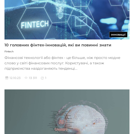
ІННОВАЦІЇ
10 головних фінтех-інновацій, які ви повинні знати
Fintech
Фінансові технології або фінтех - це більше, ніж просто модне
слово у світі фінансових послуг. Користувачі, а також
підприємства наздоганяють тенденці...
12.10.23
13 311
1