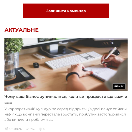
Залишити коментар
АКТУАЛЬНЕ
БІЗНЕС
Чому ваш бізнес зупиняється, коли ви працюєте ще важче
Бізнес
У корпоративній культурі та серед підприємців досі панує стійкий
міф: якщо компанія перестала зростати, прибутки застопорилися
або виникли проблеми з...
06.08.26
762
0