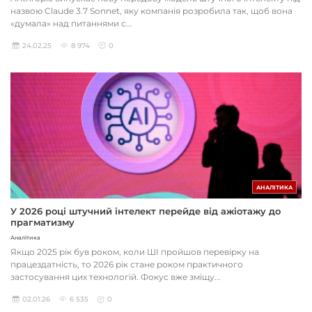
назвою Claude 3.7 Sonnet, яку компанія розробила так, щоб вона
«думала» над питаннями с...
24.02.25
8 974
0
АНАЛІТИКА
У 2026 році штучний інтелект перейде від ажіотажу до
прагматизму
Аналітика
Якщо 2025 рік був роком, коли ШІ пройшов перевірку на
працездатність, то 2026 рік стане роком практичного
застосування цих технологій. Фокус вже зміщу...
02.01.26
6 535
0