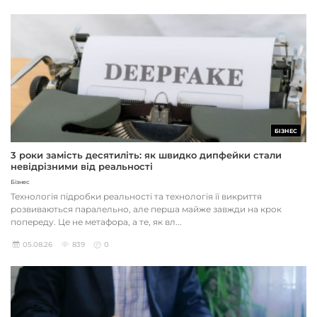
БІЗНЕС
3 роки замість десятиліть: як швидко дипфейки стали
невідрізними від реальності
Бізнес
Технологія підробки реальності та технологія її викриття
розвиваються паралельно, але перша майже завжди на крок
попереду. Це не метафора, а те, як вл...
05.08.26
839
0