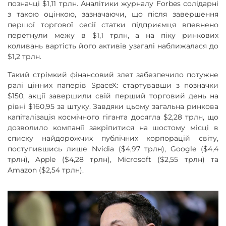
позначці $1,11 трлн. Аналітики журналу Forbes солідарні
з такою оцінкою, зазначаючи, що після завершення
першої торгової сесії статки підприємця впевнено
перетнули межу в $1,1 трлн, а на піку ринкових
коливань вартість його активів узагалі наближалася до
$1,2 трлн.
Такий стрімкий фінансовий злет забезпечило потужне
ралі цінних паперів SpaceX: стартувавши з позначки
$150, акції завершили свій перший торговий день на
рівні $160,95 за штуку. Завдяки цьому загальна ринкова
капіталізація космічного гіганта досягла $2,28 трлн, що
дозволило компанії закріпитися на шостому місці в
списку найдорожчих публічних корпорацій світу,
поступившись лише Nvidia ($4,97 трлн), Google ($4,4
трлн), Apple ($4,28 трлн), Microsoft ($2,55 трлн) та
Amazon ($2,54 трлн).