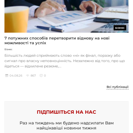
БІЗНЕС
7 потужних способів перетворити відмову на нові
можливості та успіх
Бізнес
Більшість людей сприймають слово «ні» як фінал, поразку або
сигнал про власну неповноцінність. Незалежно від того, про що
йдеться — відхилене резюме,...
04.08.26
867
0
Всі публікації
ПІДПИШІТЬСЯ НА НАС
Раз на тиждень ми будемо надсилати Вам
найцікавіші новини тижня