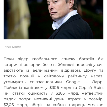
Ілон Маск
Поки лідер глобального списку багатіїв б'є
історичні рекорди, його найближчі переслідувачі
відстають із величезним відривом. Другу та
третю позиції у світовому рейтингу наразі
утримують співзасновники Google — Ларрі
Пейдж із капіталом у $306 млрд та Сергій Брін,
чиї статки оцінюють у $285 млрд. Четвертий
рядок, попри незначні денні втрати у розмірі
$2,06 млрд, зберіг за собою творець Amazon