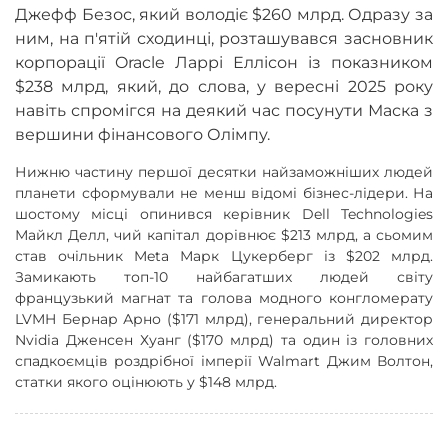
Джефф Безос, який володіє $260 млрд. Одразу за
ним, на п'ятій сходинці, розташувався засновник
корпорації Oracle Ларрі Еллісон із показником
$238 млрд, який, до слова, у вересні 2025 року
навіть спромігся на деякий час посунути Маска з
вершини фінансового Олімпу.
Нижню частину першої десятки найзаможніших людей
планети сформували не менш відомі бізнес-лідери. На
шостому місці опинився керівник Dell Technologies
Майкл Делл, чий капітал дорівнює $213 млрд, а сьомим
став очільник Meta Марк Цукерберг із $202 млрд.
Замикають топ-10 найбагатших людей світу
французький магнат та голова модного конгломерату
LVMH Бернар Арно ($171 млрд), генеральний директор
Nvidia Дженсен Хуанг ($170 млрд) та один із головних
спадкоємців роздрібної імперії Walmart Джим Волтон,
статки якого оцінюють у $148 млрд.