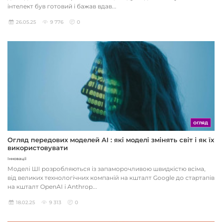
інтелект був готовий і бажав вдав...
26.05.25
9 776
0
ОГЛЯД
Огляд передових моделей AI : які моделі змінять світ і як їх
використовувати
Інновації
Моделі ШІ розробляються із запаморочливою швидкістю всіма,
від великих технологічних компаній на кшталт Google до стартапів
на кшталт OpenAI і Anthrop...
18.02.25
9 313
0