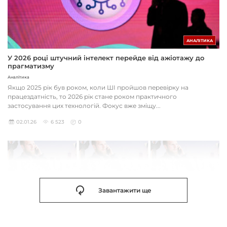
АНАЛІТИКА
У 2026 році штучний інтелект перейде від ажіотажу до
прагматизму
Аналітика
Якщо 2025 рік був роком, коли ШІ пройшов перевірку на
працездатність, то 2026 рік стане роком практичного
застосування цих технологій. Фокус вже зміщу...
02.01.26
6 523
0
Завантажити ще