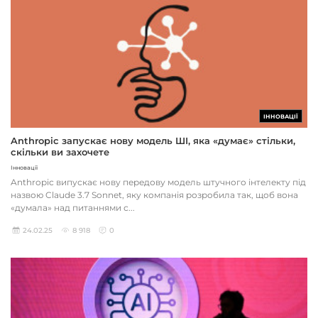
ІННОВАЦІЇ
Anthropic запускає нову модель ШІ, яка «думає» стільки,
скільки ви захочете
Інновації
Anthropic випускає нову передову модель штучного інтелекту під
назвою Claude 3.7 Sonnet, яку компанія розробила так, щоб вона
«думала» над питаннями с...
24.02.25
8 918
0