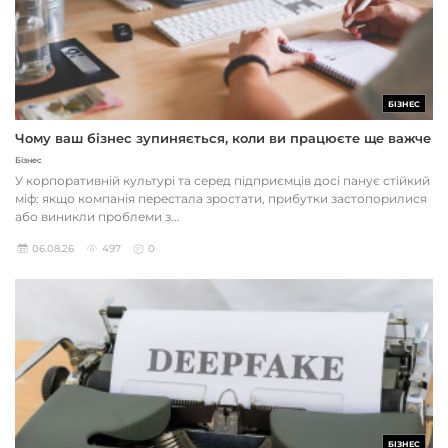
БІЗНЕС
Чому ваш бізнес зупиняється, коли ви працюєте ще важче
Бізнес
У корпоративній культурі та серед підприємців досі панує стійкий
міф: якщо компанія перестала зростати, прибутки застопорилися
або виникли проблеми з...
06.08.26
497
0
БІЗНЕС