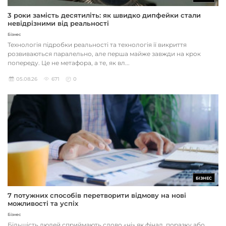
3 роки замість десятиліть: як швидко дипфейки стали
невідрізними від реальності
Бізнес
Технологія підробки реальності та технологія її викриття
розвиваються паралельно, але перша майже завжди на крок
попереду. Це не метафора, а те, як вл...
05.08.26
671
0
БІЗНЕС
7 потужних способів перетворити відмову на нові
можливості та успіх
Бізнес
Більшість людей сприймають слово «ні» як фінал, поразку або