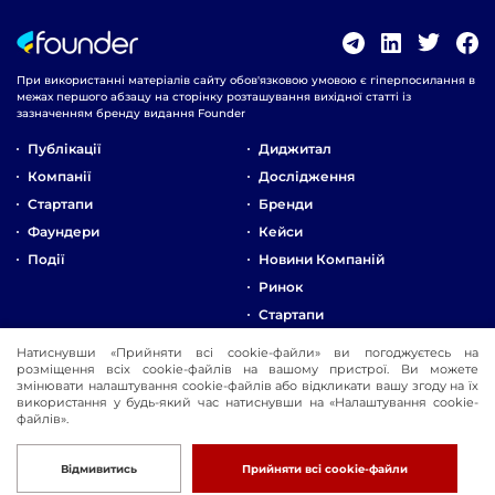
При використанні матеріалів сайту обов'язковою умовою є гіперпосилання в
межах першого абзацу на сторінку розташування вихідної статті із
зазначенням бренду видання Founder
Публікації
Диджитал
Компанії
Дослідження
Стартапи
Бренди
Фаундери
Кейси
Події
Новини Компаній
Ринок
Стартапи
Натиснувши «Прийняти всі cookie-файли» ви погоджуєтесь на
Про Компанію
розміщення всіх cookie-файлів на вашому пристрої. Ви можете
змінювати налаштування cookie-файлів або відкликати вашу згоду на їх
Реклама
використання у будь-який час натиснувши на «Налаштування cookie-
Контакти
файлів».
© 2016-2026 Founder
Розробка
Відмивитись
Прийняти всі cookie-файли