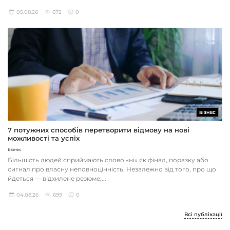
05.08.26
672
0
БІЗНЕС
7 потужних способів перетворити відмову на нові
можливості та успіх
Бізнес
Більшість людей сприймають слово «ні» як фінал, поразку або
сигнал про власну неповноцінність. Незалежно від того, про що
йдеться — відхилене резюме,...
04.08.26
699
0
Всі публікації