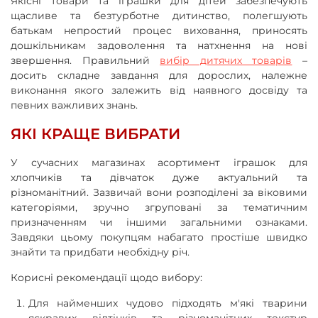
Якісні товари та іграшки для дітей забезпечують
щасливе та безтурботне дитинство, полегшують
батькам непростий процес виховання, приносять
дошкільникам задоволення та натхнення на нові
звершення. Правильний
вибір дитячих товарів
–
досить складне завдання для дорослих, належне
виконання якого залежить від наявного досвіду та
певних важливих знань.
ЯКІ КРАЩЕ ВИБРАТИ
У сучасних магазинах асортимент іграшок для
хлопчиків та дівчаток дуже актуальний та
різноманітний. Зазвичай вони розподілені за віковими
категоріями, зручно згруповані за тематичним
призначенням чи іншими загальними ознаками.
Завдяки цьому покупцям набагато простіше швидко
знайти та придбати необхідну річ.
Корисні рекомендації щодо вибору:
Для найменших чудово підходять м'які тварини