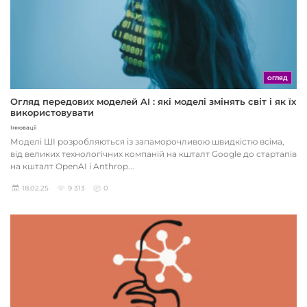
ОГЛЯД
Огляд передових моделей AI : які моделі змінять світ і як їх
використовувати
Інновації
Моделі ШІ розробляються із запаморочливою швидкістю всіма,
від великих технологічних компаній на кшталт Google до стартапів
на кшталт OpenAI і Anthrop...
18.02.25
9 313
0