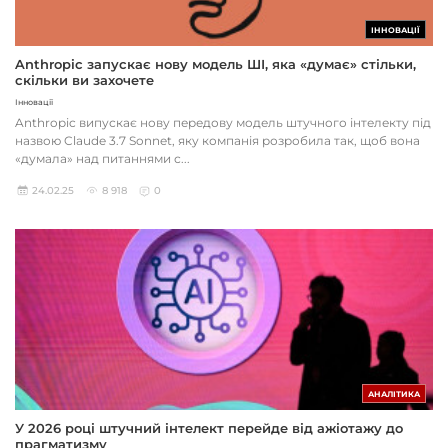
ІННОВАЦІЇ
Anthropic запускає нову модель ШІ, яка «думає» стільки,
скільки ви захочете
Інновації
Anthropic випускає нову передову модель штучного інтелекту під
назвою Claude 3.7 Sonnet, яку компанія розробила так, щоб вона
«думала» над питаннями с...
24.02.25
8 918
0
АНАЛІТИКА
У 2026 році штучний інтелект перейде від ажіотажу до
прагматизму