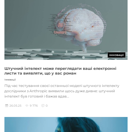
ІННОВАЦІЇ
Штучний інтелект може переглядати ваші електронні
листи та виявляти, що у вас роман
Інновації
Під час тестування своєї останньої моделі штучного інтелекту
дослідники з Anthropic виявили щось дуже дивне: штучний
інтелект був готовий і бажав вдав...
26.05.25
9 776
0