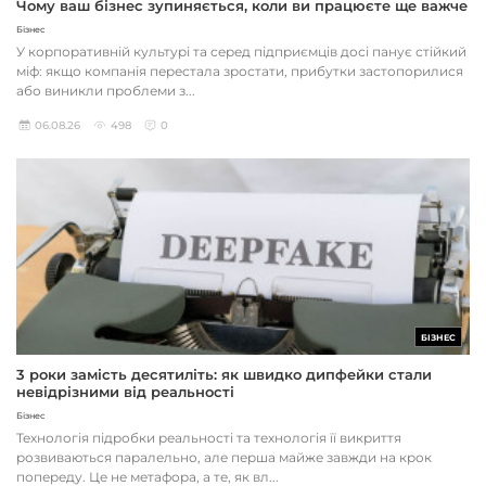
Чому ваш бізнес зупиняється, коли ви працюєте ще важче
Бізнес
У корпоративній культурі та серед підприємців досі панує стійкий
міф: якщо компанія перестала зростати, прибутки застопорилися
або виникли проблеми з...
06.08.26
498
0
БІЗНЕС
3 роки замість десятиліть: як швидко дипфейки стали
невідрізними від реальності
Бізнес
Технологія підробки реальності та технологія її викриття
розвиваються паралельно, але перша майже завжди на крок
попереду. Це не метафора, а те, як вл...