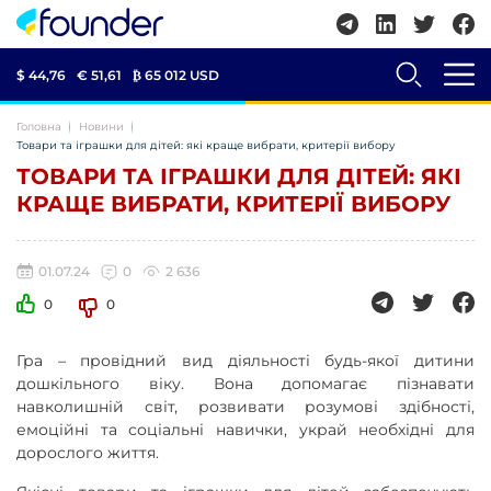
$ 44,76
€ 51,61
₿
65 012 USD
Головна
Новини
Товари та іграшки для дітей: які краще вибрати, критерії вибору
ТОВАРИ ТА ІГРАШКИ ДЛЯ ДІТЕЙ: ЯКІ
КРАЩЕ ВИБРАТИ, КРИТЕРІЇ ВИБОРУ
01.07.24
0
2 636
0
0
Гра – провідний вид діяльності будь-якої дитини
дошкільного віку. Вона допомагає пізнавати
навколишній світ, розвивати розумові здібності,
емоційні та соціальні навички, украй необхідні для
дорослого життя.