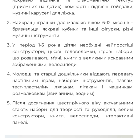
яскравих відтінків та різноманітних текстур
(приємних на дотик), комфортні підвісні гойдалки,
музичні каруселі для ліжка.
Найкращі іграшки для малюків віком 6-12 місяців –
брязкальця, яскраві кубики та інші фігурки, різні
музичні інструменти.
У період 1-3 років дітям необхідні найпростіші
конструктори, цікаві головоломки, ігрові набори,
що розвивають, м'ячі, книги з великими яскравими
зображеннями, велосипеди.
Молодші та старші дошкільники віддають перевагу
настільним іграм, наборам інструментів, пазлам,
тест-пластиліну, лялькам, літакам і машинкам,
розмальовкам (звичайним, водним);
Після досягнення шестирічного віку актуальними
стають набори для творчості та рукоділля, великі
конструктори, книги, велосипеди, інтерактивні
панелі.