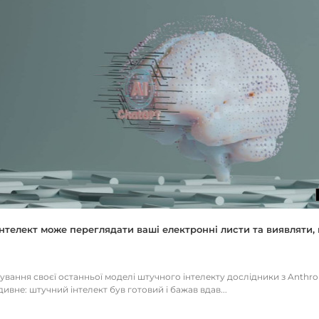
нтелект може переглядати ваші електронні листи та виявляти, 
тування своєї останньої моделі штучного інтелекту дослідники з Anthr
ивне: штучний інтелект був готовий і бажав вдав...