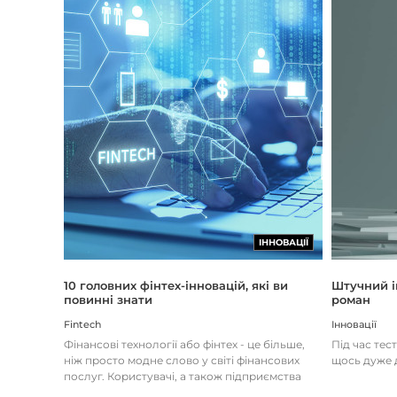
ІННОВАЦІЇ
Штучний і
10 головних фінтех-інновацій, які ви
роман
повинні знати
Інновації
Fintech
Під час тес
Фінансові технології або фінтех - це більше,
щось дуже д
ніж просто модне слово у світі фінансових
послуг. Користувачі, а також підприємства
наздоганяють тенденці...