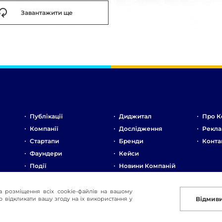
Завантажити ще
Публікації
Диджитал
Про К
Компанії
Дослідження
Рекла
Стартапи
Бренди
Конта
Фаундери
Кейси
Події
Новини Компаній
Ринок
Стартапи
а розміщення всіх cookie-файлів на вашому
 відкликати вашу згоду на їх використання у
Відмив