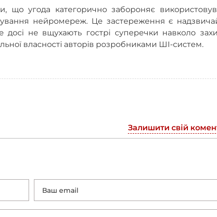
или, що угода категорично забороняє використовув
ренування нейромереж. Це застереження є надзвича
де досі не вщухають гострі суперечки навколо зах
льної власності авторів розробниками ШІ-систем.
Залишити свій комен