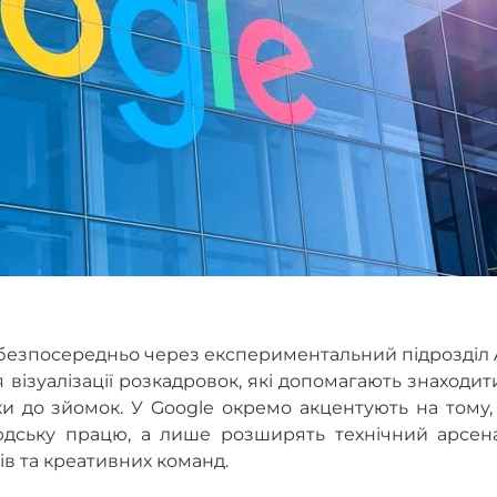
безпосередньо через експериментальний підрозділ 
я візуалізації розкадровок, які допомагають знаходит
и до зйомок. У Google окремо акцентують на тому,
юдську працю, а лише розширять технічний арсена
ів та креативних команд.