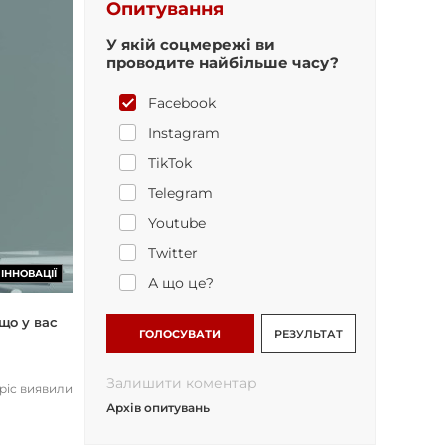
Опитування
У якій соцмережі ви
проводите найбільше часу?
Facebook
Instagram
TikTok
Telegram
Youtube
Twitter
ІННОВАЦІЇ
А що це?
що у вас
ГОЛОСУВАТИ
РЕЗУЛЬТАТ
Залишити коментар
opic виявили
Архів опитувань