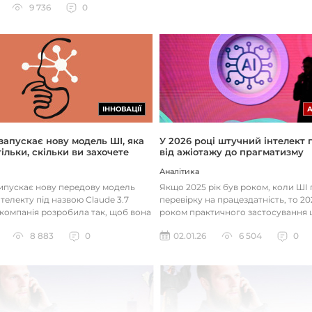
9 736
0
ІННОВАЦІЇ
 запускає нову модель ШІ, яка
У 2026 році штучний інтелект
ільки, скільки ви захочете
від ажіотажу до прагматизму
Аналітика
випускає нову передову модель
Якщо 2025 рік був роком, коли Ш
телекту під назвою Claude 3.7
перевірку на працездатність, то 20
 компанія розробила так, щоб вона
роком практичного застосування 
д питаннями с...
технологій. Фокус вже зміщу...
8 883
0
02.01.26
6 504
0