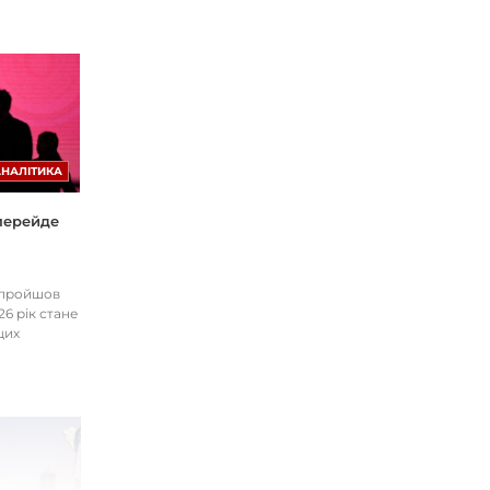
АНАЛІТИКА
 перейде
І пройшов
26 рік стане
цих