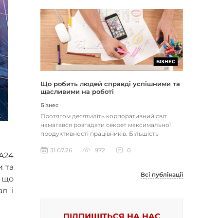
БІЗНЕС
Що робить людей справді успішними та
щасливими на роботі
Бізнес
Протягом десятиліть корпоративний світ
намагався розгадати секрет максимальної
продуктивності працівників. Більшість
компаній досі покладаються на тра...
31.07.26
972
0
A24
и та
Всі публікації
 що
л і
ПІДПИШІТЬСЯ НА НАС