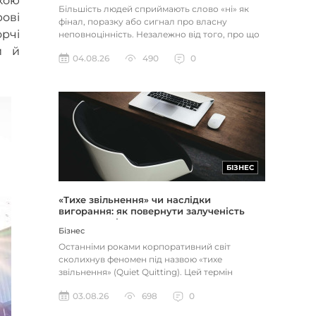
ькою
Більшість людей сприймають слово «ні» як
ові
фінал, поразку або сигнал про власну
орчі
неповноцінність. Незалежно від того, про що
йдеться — відхилене резюме,...
и й
04.08.26
490
0
БІЗНЕС
«Тихе звільнення» чи наслідки
вигорання: як повернути залученість
через сенс і мету
Бізнес
Останніми роками корпоративний світ
сколихнув феномен під назвою «тихе
звільнення» (Quiet Quitting). Цей термін
описує поведінку працівників, які свід...
03.08.26
698
0