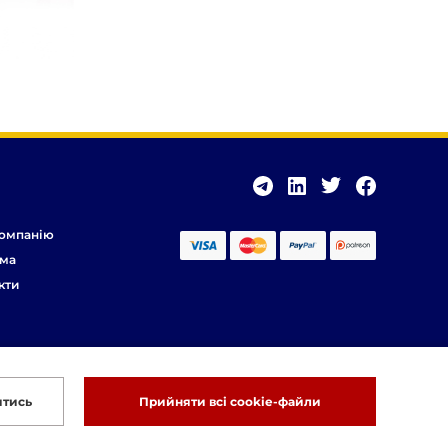
омпанію
ма
кти
итись
Прийняти всі cookie-файли
Розробка