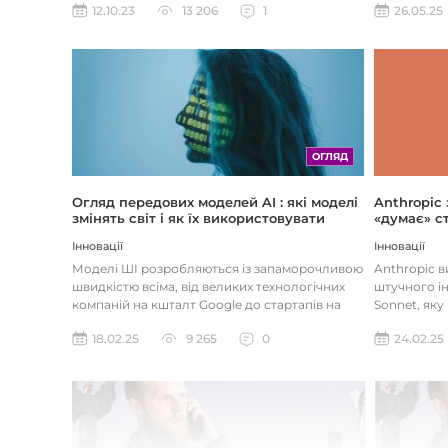
26.05.25
12.10.23
13 206
1
ОГЛЯД
Огляд передових моделей AI : які моделі
Anthropic
змінять світ і як їх використовувати
«думає» ст
Інновації
Інновації
Моделі ШІ розробляються із запаморочливою
Anthropic 
швидкістю всіма, від великих технологічних
штучного ін
компаній на кшталт Google до стартапів на
Sonnet, яку
кшталт OpenAI і Anthrop...
«думала» на
18.02.25
9 265
0
24.02.25