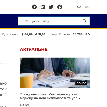
UA
RU
Курс валют:
$ 44,69
€ 51,63
Курс Біткоїн:
64 788 USD
АКТУАЛЬНЕ
зько
БІЗНЕС
крок
7 потужних способів перетворити
ії.
відмову на нові можливості та успіх
Бізнес