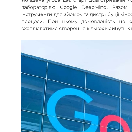
Укладена угода дає старт довготривалій к
лабораторією Google DeepMind. Разом
інструменти для зйомок та дистрибуції кінос
процеси. При цьому домовленість не 
охоплюватиме створення кількох майбутніх к