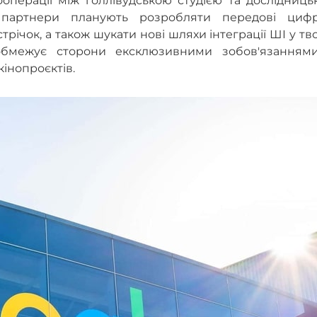
ооперації між голлівудською студією та дослідниц
 партнери планують розробляти передові цифр
трічок, а також шукати нові шляхи інтеграції ШІ у тв
обмежує сторони ексклюзивними зобов'язанням
інопроєктів.