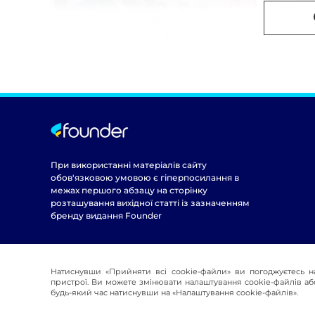
При використанні матеріалів сайту
обов'язковою умовою є гіперпосилання в
межах першого абзацу на сторінку
розташування вихідної статті із зазначенням
бренду видання Founder
Натиснувши «Прийняти всі cookie-файли» ви погоджуєтесь н
пристрої. Ви можете змінювати налаштування cookie-файлів або
будь-який час натиснувши на «Налаштування cookie-файлів».
© 2016-2026 Founder