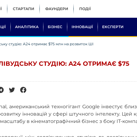
Ї
СТАРТАПИ
ФАУНДЕРИ
ПОДІЇ
ЦІЇ
АНАЛІТИКА
БІЗНЕС
ІННОВАЦІЇ
ЕКСПЕРТИ
ську студію: A24 отримає $75 млн на розвиток ШІ
ЛІВУДСЬКУ СТУДІЮ: A24 ОТРИМАЄ $75
nal, американський техногігант Google інвестує бли
озвитку інновацій у сфері штучного інтелекту. Цей 
асштабу в кінематографічний бізнес з боку ІТ-компан