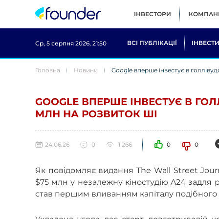
ІНВЕСТОРИ
КОМПАНІ
ВСІ ПУБЛІКАЦІЇ
ІНВЕСТИ
Ср, 5 серпня 2026, 21:50
Головна
Новини
Google вперше інвестує в голлівуд
GOOGLE ВПЕРШЕ ІНВЕСТУЄ В ГОЛ
МЛН НА РОЗВИТОК ШІ
24.06.26
0
1 266
0
0
Як повідомляє видання The Wall Street Jour
$75 млн у незалежну кіностудію A24 задля р
став першим вливанням капіталу подібного м