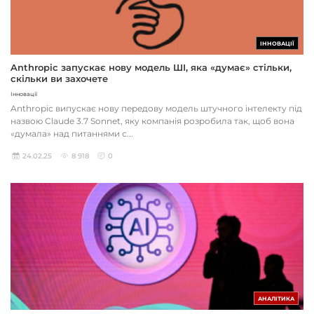
ІННОВАЦІЇ
Anthropic запускає нову модель ШІ, яка «думає» стільки,
скільки ви захочете
Інновації
Anthropic випускає нову передову модель штучного інтелекту під
назвою Claude 3.7 Sonnet, яку компанія розробила так, щоб вона
«думала» над питаннями с...
24.02.25
8 918
0
АНАЛІТИКА