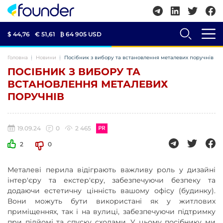
$ 44,76
€ 51,61
₿
64 905 USD
Головна
Новини
Посібник з вибору та встановлення металевих поручнів
ПОСІБНИК З ВИБОРУ ТА
ВСТАНОВЛЕННЯ МЕТАЛЕВИХ
ПОРУЧНІВ
19.09.24
0
2 465
2
0
Металеві перила відіграють важливу роль у дизайні
інтер'єру та екстер'єру, забезпечуючи безпеку та
додаючи естетичну цінність вашому офісу (будинку).
Вони можуть бути використані як у житлових
приміщеннях, так і на вулиці, забезпечуючи підтримку
при підйомі та спуску сходами. У цьому посібнику ми