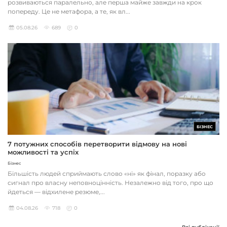
розвиваються паралельно, але перша майже завжди на крок
попереду. Це не метафора, а те, як вл...
05.08.26
689
0
БІЗНЕС
7 потужних способів перетворити відмову на нові
можливості та успіх
Бізнес
Більшість людей сприймають слово «ні» як фінал, поразку або
сигнал про власну неповноцінність. Незалежно від того, про що
йдеться — відхилене резюме,...
04.08.26
718
0