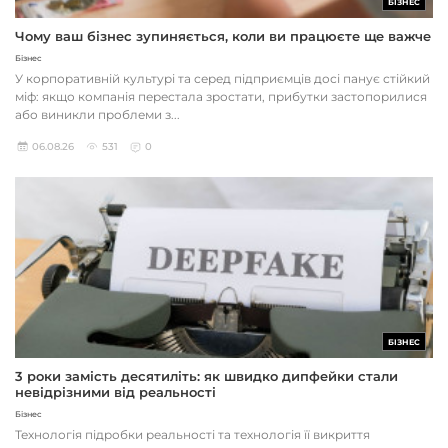
БІЗНЕС
Чому ваш бізнес зупиняється, коли ви працюєте ще важче
Бізнес
У корпоративній культурі та серед підприємців досі панує стійкий
міф: якщо компанія перестала зростати, прибутки застопорилися
або виникли проблеми з...
06.08.26
531
0
БІЗНЕС
3 роки замість десятиліть: як швидко дипфейки стали
невідрізними від реальності
Бізнес
Технологія підробки реальності та технологія її викриття