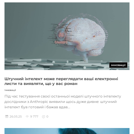
ІННОВАЦІЇ
Штучний інтелект може переглядати ваші електронні
листи та виявляти, що у вас роман
Інновації
Під час тестування своєї останньої моделі штучного інтелекту
дослідники з Anthropic виявили щось дуже дивне: штучний
інтелект був готовий і бажав вдав...
26.05.25
9 777
0