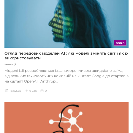
ОГЛЯД
Огляд передових моделей AI : які моделі змінять світ і як їх
використовувати
Інновації
Моделі ШІ розробляються із запаморочливою швидкістю всіма,
від великих технологічних компаній на кшталт Google до стартапів
на кшталт OpenAI і Anthrop...
18.02.25
9 316
0