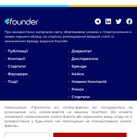
При використанні матеріалів сайту обов'язковою умовою є гіперпосилання в
межах першого абзацу на сторінку розташування вихідної статті із
зазначенням бренду видання Founder
Публікації
Диджитал
Компанії
Дослідження
Стартапи
Бренди
Фаундери
Кейси
Події
Новини Компаній
Ринок
Стартапи
Натиснувши «Прийняти всі cookie-файли» ви погоджуєтесь на
Про Компанію
розміщення всіх cookie-файлів на вашому пристрої. Ви можете
Реклама
змінювати налаштування cookie-файлів або відкликати вашу згоду на їх
використання у будь-який час натиснувши на «Налаштування cookie-
Контакти
файлів».