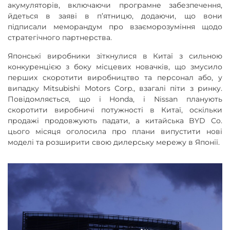
акумуляторів, включаючи програмне забезпечення,
йдеться в заяві в п’ятницю, додаючи, що вони
підписали меморандум про взаєморозуміння щодо
стратегічного партнерства.
Японські виробники зіткнулися в Китаї з сильною
конкуренцією з боку місцевих новачків, що змусило
перших скоротити виробництво та персонал або, у
випадку Mitsubishi Motors Corp., взагалі піти з ринку.
Повідомляється, що і Honda, і Nissan планують
скоротити виробничі потужності в Китаї, оскільки
продажі продовжують падати, а китайська BYD Co.
цього місяця оголосила про плани випустити нові
моделі та розширити свою дилерську мережу в Японії.