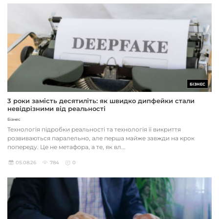
БІЗНЕС
3 роки замість десятиліть: як швидко дипфейки стали
невідрізними від реальності
Бізнес
Технологія підробки реальності та технологія її викриття
розвиваються паралельно, але перша майже завжди на крок
попереду. Це не метафора, а те, як вл...
05.08.26
784
0