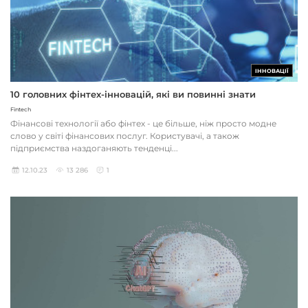
ІННОВАЦІЇ
10 головних фінтех-інновацій, які ви повинні знати
Fintech
Фінансові технології або фінтех - це більше, ніж просто модне
слово у світі фінансових послуг. Користувачі, а також
підприємства наздоганяють тенденці...
12.10.23
13 286
1