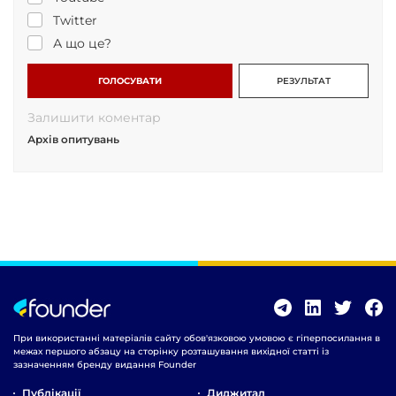
Twitter
А що це?
ГОЛОСУВАТИ
РЕЗУЛЬТАТ
Залишити коментар
Архів опитувань
При використанні матеріалів сайту обов'язковою умовою є гіперпосилання в
межах першого абзацу на сторінку розташування вихідної статті із
зазначенням бренду видання Founder
Публікації
Диджитал