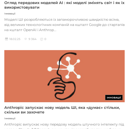
Огляд передових моделей AI : які моделі змінять світ і як їх
використовувати
Інновації
Моделі ШІ розробляються із запаморочливою швидкістю всіма,
від великих технологічних компаній на кшталт Google до стартапів
на кшталт OpenAI і Anthrop...
18.02.25
9 364
0
ІННОВАЦІЇ
Anthropic запускає нову модель ШІ, яка «думає» стільки,
скільки ви захочете
Інновації
Anthropic випускає нову передову модель штучного інтелекту під