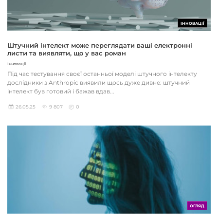
ІННОВАЦІЇ
Штучний інтелект може переглядати ваші електронні
листи та виявляти, що у вас роман
Інновації
Під час тестування своєї останньої моделі штучного інтелекту
дослідники з Anthropic виявили щось дуже дивне: штучний
інтелект був готовий і бажав вдав...
26.05.25
9 807
0
ОГЛЯД