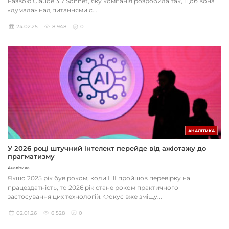
назвою Claude 3.7 Sonnet, яку компанія розробила так, щоб вона
«думала» над питаннями с...
24.02.25
8 948
0
АНАЛІТИКА
У 2026 році штучний інтелект перейде від ажіотажу до
прагматизму
Аналітика
Якщо 2025 рік був роком, коли ШІ пройшов перевірку на
працездатність, то 2026 рік стане роком практичного
застосування цих технологій. Фокус вже зміщу...
02.01.26
6 528
0