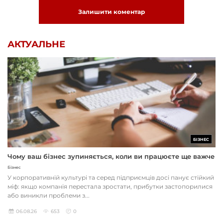
Залишити коментар
АКТУАЛЬНЕ
БІЗНЕС
Чому ваш бізнес зупиняється, коли ви працюєте ще важче
Бізнес
У корпоративній культурі та серед підприємців досі панує стійкий
міф: якщо компанія перестала зростати, прибутки застопорилися
або виникли проблеми з...
06.08.26
653
0