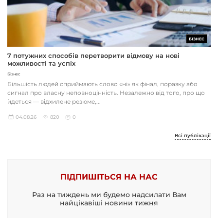
БІЗНЕС
7 потужних способів перетворити відмову на нові
можливості та успіх
Бізнес
Більшість людей сприймають слово «ні» як фінал, поразку або
сигнал про власну неповноцінність. Незалежно від того, про що
йдеться — відхилене резюме,...
04.08.26
820
0
Всі публікації
ПІДПИШІТЬСЯ НА НАС
Раз на тиждень ми будемо надсилати Вам
найцікавіші новини тижня