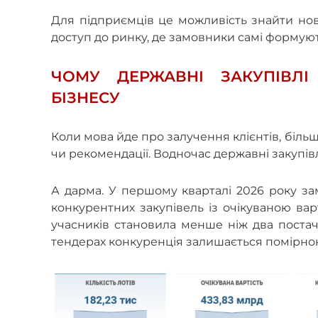
Для підприємців це можливість знайти нов
доступ до ринку, де замовники самі формуют
ЧОМУ ДЕРЖАВНІ ЗАКУПІВЛ
БІЗНЕСУ
Коли мова йде про залучення клієнтів, біль
чи рекомендації. Водночас державні закупі
А дарма. У першому кварталі 2026 року зам
конкурентних закупівель із очікуваною вар
учасників становила менше ніж два постач
тендерах конкуренція залишається помірною 