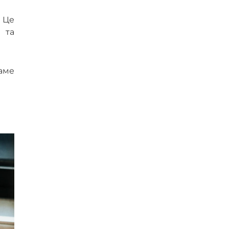
. Це
 та
Саме