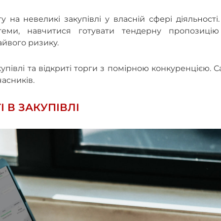
на невеликі закупівлі у власній сфері діяльності
теми, навчитися готувати тендерну пропозицію
айвого ризику.
упівлі та відкриті торги з помірною конкуренцією. 
часників.
 В ЗАКУПІВЛІ