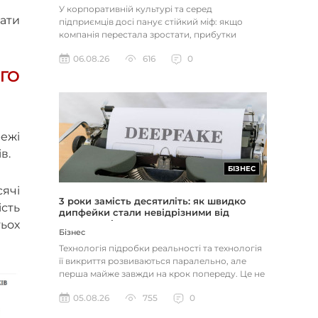
У корпоративній культурі та серед
мати
підприємців досі панує стійкий міф: якщо
компанія перестала зростати, прибутки
застопорилися або виникли проблеми з...
06.08.26
616
0
ГО
режі
ів.
БІЗНЕС
сячі
3 роки замість десятиліть: як швидко
ість
дипфейки стали невідрізними від
тьох
реальності
Бізнес
Технологія підробки реальності та технологія
її викриття розвиваються паралельно, але
перша майже завжди на крок попереду. Це не
метафора, а те, як вл...
05.08.26
755
0