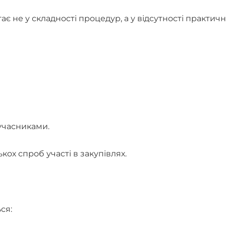
є не у складності процедур, а у відсутності практич
 учасниками.
кох спроб участі в закупівлях.
ся: