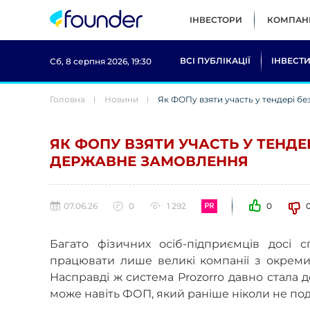
ІНВЕСТОРИ
КОМПАНІ
ВСІ ПУБЛІКАЦІЇ
ІНВЕСТИ
Сб, 8 серпня 2026, 19:30
Головна
Новини
Як ФОПу взяти участь у тендері б
ЯК ФОПУ ВЗЯТИ УЧАСТЬ У ТЕНДЕ
ДЕРЖАВНЕ ЗАМОВЛЕННЯ
07.06.26
0
1 292
0
Багато фізичних осіб-підприємців досі 
працювати лише великі компанії з окрем
Насправді ж система Prozorro давно стала д
може навіть ФОП, який раніше ніколи не по