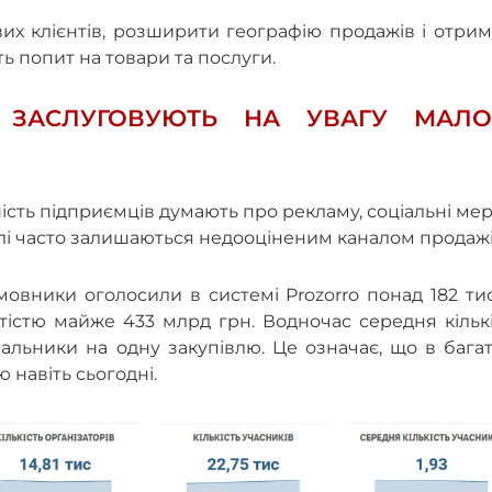
их клієнтів, розширити географію продажів і отри
ь попит на товари та послуги.
І ЗАСЛУГОВУЮТЬ НА УВАГУ МАЛО
шість підприємців думають про рекламу, соціальні ме
влі часто залишаються недооціненим каналом продаж
овники оголосили в системі Prozorro понад 182 ти
тістю майже 433 млрд грн. Водночас середня кільк
альники на одну закупівлю. Це означає, що в бага
навіть сьогодні.