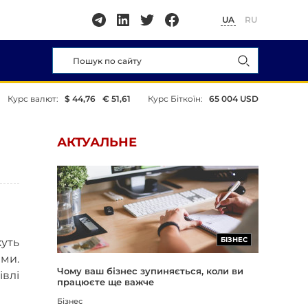
UA
RU
Курс валют:
$ 44,76
€ 51,61
Курс Біткоїн:
65 004 USD
АКТУАЛЬНЕ
БІЗНЕС
уть
ми.
Чому ваш бізнес зупиняється, коли ви
івлі
працюєте ще важче
Бізнес