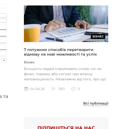
БІЗНЕС
7 потужних способів перетворити
відмову на нові можливості та успіх
Бізнес
Більшість людей сприймають слово «ні» як
фінал, поразку або сигнал про власну
неповноцінність. Незалежно від того, про що
йдеться — відхилене резюме,...
04.08.26
780
0
а та
Всі публікації
ПІДПИШІТЬСЯ НА НАС