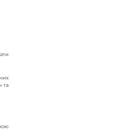
ати
них
н та
аною