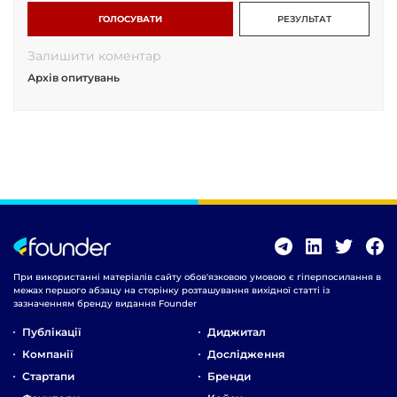
ГОЛОСУВАТИ
РЕЗУЛЬТАТ
Залишити коментар
Архів опитувань
При використанні матеріалів сайту обов'язковою умовою є гіперпосилання в
межах першого абзацу на сторінку розташування вихідної статті із
зазначенням бренду видання Founder
Публікації
Диджитал
Компанії
Дослідження
Стартапи
Бренди