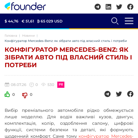
$ 44,76
€ 51,61
₿
65 029 USD
Головна
Новини
Конфігуратор Mercedes-Benz: як зібрати авто під власний стиль і потреби
КОНФІГУРАТОР MERCEDES-BENZ: ЯК
ЗІБРАТИ АВТО ПІД ВЛАСНИЙ СТИЛЬ І
ПОТРЕБИ
08.07.26
0
530
0
0
Вибір преміального автомобіля рідко обмежується
лише моделлю. Для водія важливі кузов, двигун,
комплектація, колір, оздоблення салону, цифрові
функції, системи безпеки та деталі, які формують
щоденний комфорт. Саме тому
конфігуратор Mercedes-