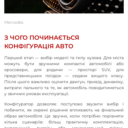
Mercedes
З ЧОГО ПОЧИНАЄТЬСЯ
КОНФІГУРАЦІЯ АВТО
Перший етап
—
вибір моделі та типу кузова. Для міста
можуть бути зручними компактні автомобілі або
кросовери, для родини
—
просторі SUV, для
представницьких поїздок
—
седани вищого класу.
Після цього важливо оцінити двигун, привід, динаміку,
витрати пального та те, як автомобіль поводитиметься
у звичних умовах експлуатації.
Конфігуратор дозволяє поступово звузити вибір і
побачити, як окремі рішення впливають на фінальний
образ автомобіля. Це зручно, коли потрібно порівняти
кілька сценаріїв: більш практичну комплектацію,
виразніший дизайн або максимальний рівень