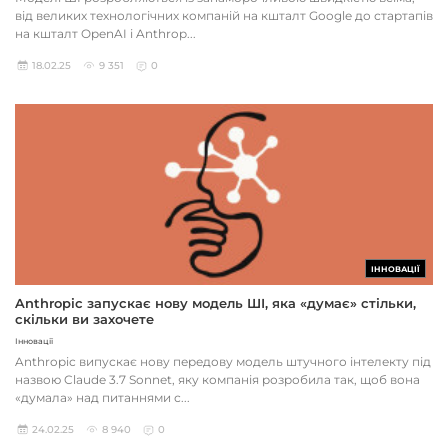
від великих технологічних компаній на кшталт Google до стартапів
на кшталт OpenAI і Anthrop...
18.02.25
9 351
0
ІННОВАЦІЇ
Anthropic запускає нову модель ШІ, яка «думає» стільки,
скільки ви захочете
Інновації
Anthropic випускає нову передову модель штучного інтелекту під
назвою Claude 3.7 Sonnet, яку компанія розробила так, щоб вона
«думала» над питаннями с...
24.02.25
8 940
0