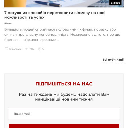
БІЗНЕС
7 потужних способів перетворити відмову на нові
можливості та успіх
Бізнес
Більшість людей сприймають слово «ні» як фінал, поразку або
сигнал про власну неповноцінність. Незалежно від того, про що
йдеться — відхилене резюме,...
04.08.26
782
0
Всі публікації
ПІДПИШІТЬСЯ НА НАС
Раз на тиждень ми будемо надсилати Вам
найцікавіші новини тижня