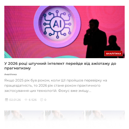
АНАЛІТИКА
У 2026 році штучний інтелект перейде від ажіотажу до
прагматизму
Аналітика
Якщо 2025 рік був роком, коли ШІ пройшов перевірку на
працездатність, то 2026 рік стане роком практичного
застосування цих технологій. Фокус вже зміщу...
02.01.26
6 526
0