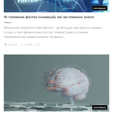
ІННОВАЦІЇ
10 головних фінтех-інновацій, які ви повинні знати
Fintech
Фінансові технології або фінтех - це більше, ніж просто модне
слово у світі фінансових послуг. Користувачі, а також
підприємства наздоганяють тенденці...
12.10.23
13 278
1
ІННОВАЦІЇ