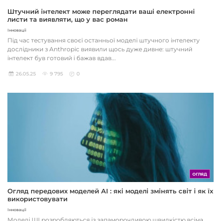
Штучний інтелект може переглядати ваші електронні
листи та виявляти, що у вас роман
Інновації
Під час тестування своєї останньої моделі штучного інтелекту
дослідники з Anthropic виявили щось дуже дивне: штучний
інтелект був готовий і бажав вдав...
26.05.25
9 795
0
ОГЛЯД
Огляд передових моделей AI : які моделі змінять світ і як їх
використовувати
Інновації
Моделі ШІ розробляються із запаморочливою швидкістю всіма,