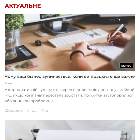
АКТУАЛЬНЕ
БІЗНЕС
Чому ваш бізнес зупиняється, коли ви працюєте ще важче
Бізнес
У корпоративній культурі та серед підприємців досі панує стійкий
міф: якщо компанія перестала зростати, прибутки застопорилися
або виникли проблеми з...
06.08.26
622
0