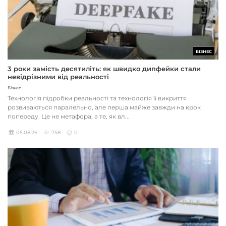
БІЗНЕС
3 роки замість десятиліть: як швидко дипфейки стали
невідрізними від реальності
Бізнес
Технологія підробки реальності та технологія її викриття
розвиваються паралельно, але перша майже завжди на крок
попереду. Це не метафора, а те, як вл...
05.08.26
758
0