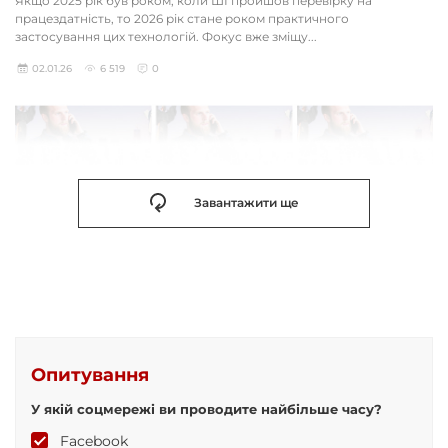
Якщо 2025 рік був роком, коли ШІ пройшов перевірку на
працездатність, то 2026 рік стане роком практичного
застосування цих технологій. Фокус вже зміщу...
02.01.26
6 519
0
Завантажити ще
Опитування
У якій соцмережі ви проводите найбільше часу?
Facebook