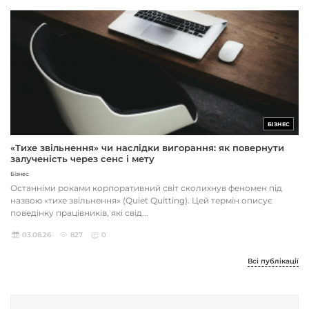
БІЗНЕС
«Тихе звільнення» чи наслідки вигорання: як повернути
залученість через сенс і мету
Бізнес
Останніми роками корпоративний світ сколихнув феномен під
назвою «тихе звільнення» (Quiet Quitting). Цей термін описує
поведінку працівників, які свід...
03.08.26
827
0
Всі публікації