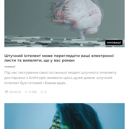
ІННОВАЦІЇ
Штучний інтелект може переглядати ваші електронні
листи та виявляти, що у вас роман
Інновації
Під час тестування своєї останньої моделі штучного інтелекту
дослідники з Anthropic виявили щось дуже дивне: штучний
інтелект був готовий і бажав вдав...
26.05.25
9 765
0