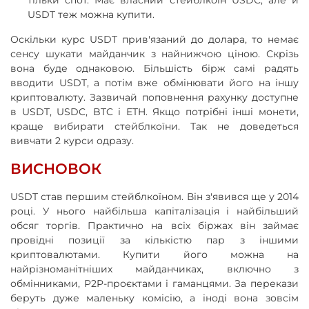
USDT теж можна купити.
Оскільки курс USDT прив'язаний до долара, то немає
сенсу шукати майданчик з найнижчою ціною. Скрізь
вона буде однаковою. Більшість бірж самі радять
вводити USDT, а потім вже обмінювати його на іншу
криптовалюту. Зазвичай поповнення рахунку доступне
в USDT, USDC, BTC і ETH. Якщо потрібні інші монети,
краще вибирати стейблкоїни. Так не доведеться
вивчати 2 курси одразу.
ВИСНОВОК
USDT став першим стейблкоїном. Він з'явився ще у 2014
році. У нього найбільша капіталізація і найбільший
обсяг торгів. Практично на всіх біржах він займає
провідні позиції за кількістю пар з іншими
криптовалютами. Купити його можна на
найрізноманітніших майданчиках, включно з
обмінниками, P2P-проєктами і гаманцями. За перекази
беруть дуже маленьку комісію, а іноді вона зовсім