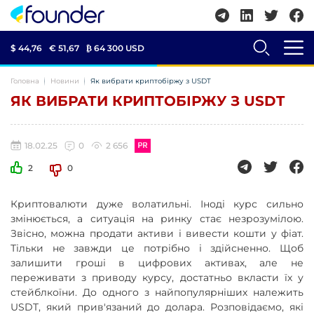
$ 44,76
€ 51,67
₿
64 300 USD
Головна
Новини
Як вибрати криптобіржу з USDT
ЯК ВИБРАТИ КРИПТОБІРЖУ З USDT
18.02.25
0
2 656
2
0
Криптовалюти дуже волатильні. Іноді курс сильно
змінюється, а ситуація на ринку стає незрозумілою.
Звісно, можна продати активи і вивести кошти у фіат.
Тільки не завжди це потрібно і здійсненно. Щоб
залишити гроші в цифрових активах, але не
переживати з приводу курсу, достатньо вкласти їх у
стейблкоїни. До одного з найпопулярніших належить
USDT, який прив'язаний до долара. Розповідаємо, які