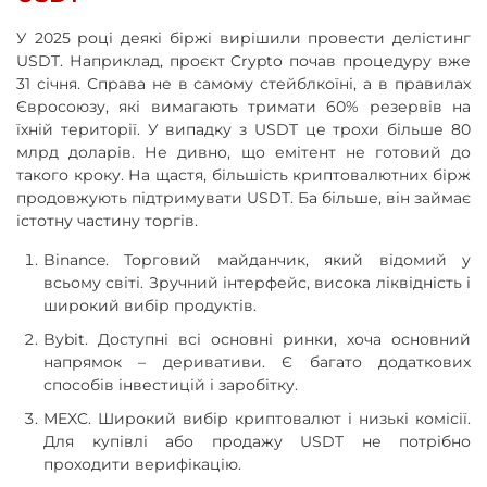
У 2025 році деякі біржі вирішили провести делістинг
USDT. Наприклад, проєкт Crypto почав процедуру вже
31 січня. Справа не в самому стейблкоїні, а в правилах
Євросоюзу, які вимагають тримати 60% резервів на
їхній території. У випадку з USDT це трохи більше 80
млрд доларів. Не дивно, що емітент не готовий до
такого кроку. На щастя, більшість криптовалютних бірж
продовжують підтримувати USDT. Ба більше, він займає
істотну частину торгів.
Binance. Торговий майданчик, який відомий у
всьому світі. Зручний інтерфейс, висока ліквідність і
широкий вибір продуктів.
Bybit. Доступні всі основні ринки, хоча основний
напрямок – деривативи. Є багато додаткових
способів інвестицій і заробітку.
MEXC. Широкий вибір криптовалют і низькі комісії.
Для купівлі або продажу USDT не потрібно
проходити верифікацію.