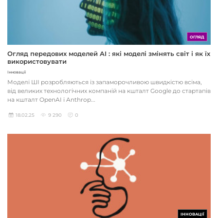
ОГЛЯД
Огляд передових моделей AI : які моделі змінять світ і як їх
використовувати
Інновації
Моделі ШІ розробляються із запаморочливою швидкістю всіма,
від великих технологічних компаній на кшталт Google до стартапів
на кшталт OpenAI і Anthrop...
18.02.25
9 290
0
ІННОВАЦІЇ