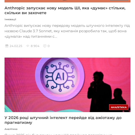
Anthropic запускає нову модель ШІ, яка «думає» стільки,
скільки ви захочете
Інновації
Anthropic випускає нову передову модель штучного інтелекту під
назвою Claude 3.7 Sonnet, яку компанія розробила так, щоб вона
«думала» над питаннями с...
24.02.25
8 904
0
АНАЛІТИКА
У 2026 році штучний інтелект перейде від ажіотажу до
прагматизму
Аналітика