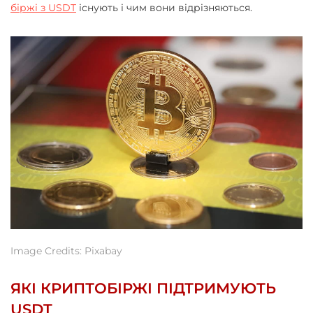
біржі з USDT
існують і чим вони відрізняються.
Image Credits: Pixabay
ЯКІ КРИПТОБІРЖІ ПІДТРИМУЮТЬ
USDT