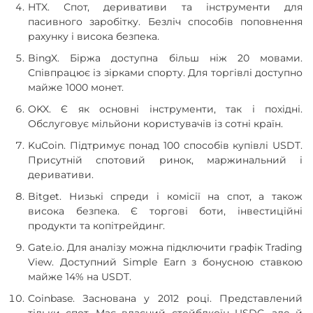
HTX. Спот, деривативи та інструменти для
пасивного заробітку. Безліч способів поповнення
рахунку і висока безпека.
BingX. Біржа доступна більш ніж 20 мовами.
Співпрацює із зірками спорту. Для торгівлі доступно
майже 1000 монет.
OKX. Є як основні інструменти, так і похідні.
Обслуговує мільйони користувачів із сотні країн.
KuCoin. Підтримує понад 100 способів купівлі USDT.
Присутній спотовий ринок, маржинальний і
деривативи.
Bitget. Низькі спреди і комісії на спот, а також
висока безпека. Є торгові боти, інвестиційні
продукти та копітрейдинг.
Gate.io. Для аналізу можна підключити графік Trading
View. Доступний Simple Earn з бонусною ставкою
майже 14% на USDT.
Coinbase. Заснована у 2012 році. Представлений
тільки спот. Має власний стейблкоїн USDC, але й