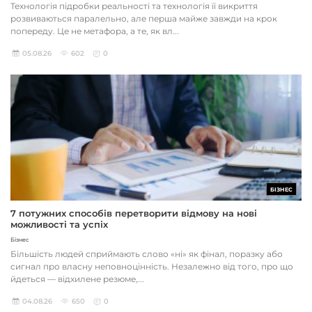
Технологія підробки реальності та технологія її викриття
розвиваються паралельно, але перша майже завжди на крок
попереду. Це не метафора, а те, як вл...
05.08.26
602
0
БІЗНЕС
7 потужних способів перетворити відмову на нові
можливості та успіх
Бізнес
Більшість людей сприймають слово «ні» як фінал, поразку або
сигнал про власну неповноцінність. Незалежно від того, про що
йдеться — відхилене резюме,...
04.08.26
650
0