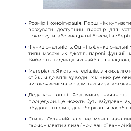
Розмір і конфігурація
.
Перш ніж купувати 
врахувати доступний простір для устан
прямокутні або квадратні бокси, і вибері
Функціональність
.
Оцініть функціональні 
типи масажних джетів, парові функції, м
Виберіть ті функції, які найбільше відпо
Матеріали
.
Якість матеріалів, з яких виг
стійким до впливу води і хімічних речов
високоякісні матеріали, такі як загартова
Додаткові опції
.
Розгляньте наявність 
процедури. Це можуть бути вбудовані ауд
вбудовані полиці для зберігання засобів 
Стиль
.
Останній, але не менш важливий
гармоніювати з дизайном вашої ванної к