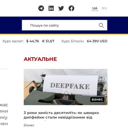
UA
RU
Курс валют:
$ 44,76
€ 51,67
Курс Біткоїн:
64 390 USD
АКТУАЛЬНЕ
БІЗНЕС
ажає
ими
3 роки замість десятиліть: як швидко
му.
дипфейки стали невідрізними від
реальності
нен
Бізнес