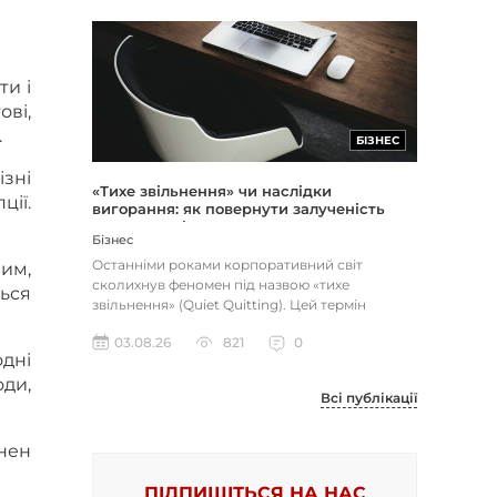
ти і
ові,
.
БІЗНЕС
ізні
«Тихе звільнення» чи наслідки
ції.
вигорання: як повернути залученість
через сенс і мету
Бізнес
Останніми роками корпоративний світ
ним,
сколихнув феномен під назвою «тихе
ться
звільнення» (Quiet Quitting). Цей термін
описує поведінку працівників, які свід...
03.08.26
821
0
дні
оди,
Всі публікації
нен
ПІДПИШІТЬСЯ НА НАС