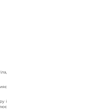
іла,
ияє
ру і
улює