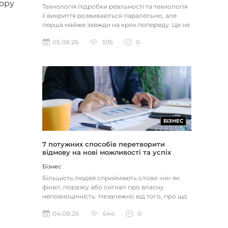
ору
Технологія підробки реальності та технологія
її викриття розвиваються паралельно, але
перша майже завжди на крок попереду. Це не
метафора, а те, як вл...
05.08.26
595
0
БІЗНЕС
7 потужних способів перетворити
відмову на нові можливості та успіх
Бізнес
Більшість людей сприймають слово «ні» як
фінал, поразку або сигнал про власну
неповноцінність. Незалежно від того, про що
йдеться — відхилене резюме,...
04.08.26
644
0