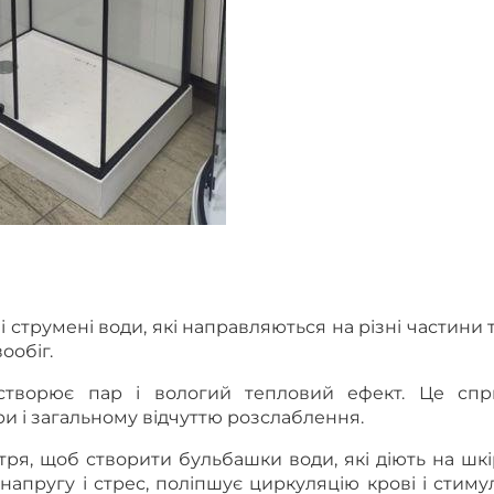
 струмені води, які направляються на різні частини т
ообіг.
створює пар і вологий тепловий ефект. Це спр
и і загальному відчуттю розслаблення.
ря, щоб створити бульбашки води, які діють на шкі
напругу і стрес, поліпшує циркуляцію крові і стим