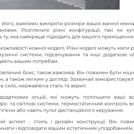
його, важливо виміряти розміри вашої ванної кімна
овки. Розгляньте різні конфігурації, такі як кут
ть ту, яка найкраще підходить для вашого приміщення
можливості кожної моделі. Різні моделі можуть мати р
узичні системи, підсвічування та інші додаткові оп
відають вашим потребам.
отовлений бокс, також важлива. Він повинен бути міц
ин, а також легким у догляді. Зазвичай використовую
не скло, нержавіюча сталь та акрил.
додаткових опцій, які можуть поліпшити ваші во
іо- та світлові системи, термостатичний контроль в
гігієни або навіть пульт дистанційного керування.
 аспект - стиль і дизайн конструкції. Він пови
імнати і відповідати вашим естетичним уподобанням.