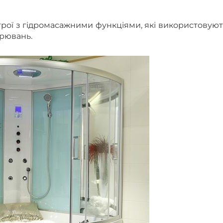
трої з гідромасажними функціями, які використовую
орювань.