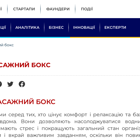
Ї
СТАРТАПИ
ФАУНДЕРИ
ПОДІЇ
ЦІЇ
АНАЛІТИКА
БІЗНЕС
ІННОВАЦІЇ
ЕКСПЕРТИ
ий бокс
АСАЖНИЙ БОКС
МАСАЖНИЙ БОКС
и серед тих, хто цінує комфорт і релаксацію та б
вдома. Вони дозволяють насолоджуватися водн
імають стрес і покращують загальний стан організ
м і вкрай важливим завданням, оскільки він пови