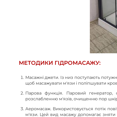
МЕТОДИКИ ГІДРОМАСАЖУ:
Масажні джети.
Із низ поступають потужні
щоб масажувати м'язи і поліпшувати кров
Парова функція.
Паровий генератор, 
розслабленню м'язів, очищенню пор шкір
Аеромасаж.
Використовується потік повіт
м'язи. Цей вид масажу допомагає зняти 