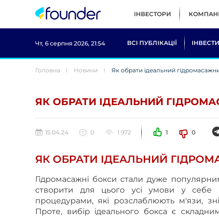
ІНВЕСТОРИ
КОМПАНІ
ВСІ ПУБЛІКАЦІЇ
ІНВЕСТИ
Чт, 6 серпня 2026, 21:54
Головна
Новини
Як обрати ідеальний гідромасажн
ЯК ОБРАТИ ІДЕАЛЬНИЙ ГІДРОМ
15.04.24
0
1 972
1
0
ЯК ОБРАТИ ІДЕАЛЬНИЙ ГІДРО
Гідромасажні бокси стали дуже популярним
створити для цього усі умови у себе 
процедурами, які розслаблюють м'язи, зн
Проте, вибір ідеального бокса є складни