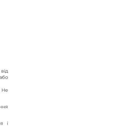
від
або
 Не
ння
я і